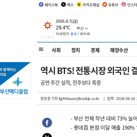
페이스북
엑스
카카오채널
유튜브
인스
사회
정치
경제
해양수산
역시 BTS! 전통시장 외국인 
공연 주간 실적, 전주보다 폭증
장호정 기자
lighthouse@kookje.co.kr
| 입력 : 2026-06-16 
- 부산 전체 작년 대비 73% 늘
- 롯데百 본점 이달 매출 190%