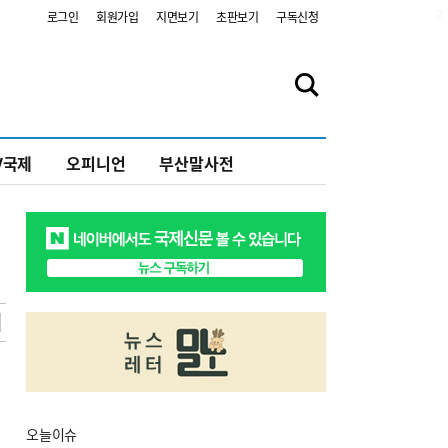
2
로그인
회원가입
지면보기
초판보기
구독신청
V국제
오피니언
부산말사전
오늘
이슈