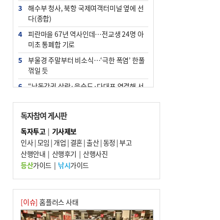
3
해수부 청사, 북항 국제여객터미널 옆에 선
다(종합)
4
피란마을 67년 역사인데…전교생 24명 아
미초 통폐합 기로
5
부울경 주말부터 비소식…‘극한 폭염’ 한풀
꺾일 듯
6
“낙동강권 삼락·을숙도·다대포 연결해 서
부산 관광 키우자”
7
오늘의 날씨- 2026년 8월 7일
독자참여 게시판
8
외국인 선원 ‘인신매매 경유지’ 된 부산…
독자투고
|
기사제보
우려가 현실로
인사
|
모임
|
개업
|
결혼
|
출산
|
동정
|
부고
9
산행안내
[사설] 해수부 신청사 북항으로 확정, 해양
|
산행후기
|
산행사진
수도 도약의 전환점
등산
가이드
|
낚시
가이드
10
르노 못 타는 부산시장…관용차 규정에 막
힌 지역기업 응원
[이슈]
홈플러스 사태