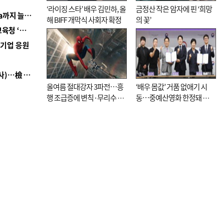
‘라이징 스타’ 배우 김민하, 올
금정산 작은 암자에 핀 ‘희망
■ 경남 농정 비전 ‘잘 사는 농촌’…스마트팜 1000㏊까지 늘린다
해 BIFF 개막식 사회자 확정
의 꽃’
■ 교육혁신선도지 공모 코앞인데…구·군 난색에 교육청 ‘쩔쩔’
역기업 응원
■ 검사 신분 버리고 직급하향(10년 이하 저연차 검사)…檢 중수청행 기피
올여름 절대강자 3파전…흥
‘배우 몸값’ 거품 없애기 시
행 조급증에 변칙·무리수 마
동…중예산영화 한정돼 실
케팅도
효성 의문도