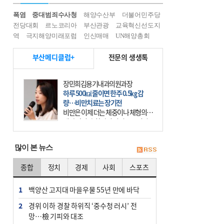
폭염
중대범죄수사청
해양수산부
더불어민주당
전당대회
르노코리아
부산관광
교육혁신선도지
역
극지해양미래포럼
인신매매
UN해양총회
부산메디클럽+
전문의 생생톡
장민희김용기내과의원과장
하루 500㎉ 줄이면 한주 0.5㎏ 감
량…비만치료는 장기전
비만은 이제 더는 체중이나 체형의 문
제가 아니다. 하나의 질병으로 인지
하고 치료와 관리를 해야 한다. 세계
보건기구(WHO)는 이미 1994년 비만
많이 본 뉴스
을 인류의 중요한
종합
정치
경제
사회
스포츠
1
백양산 고지대 마을우물 55년 만에 바닥
2
경위 이하 경찰 하위직 ‘중수청 러시’ 전
망…檢 기피와 대조