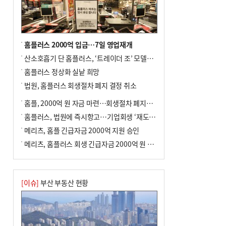
홈플러스 2000억 입금…7일 영업재개
산소호흡기 단 홈플러스, ‘트레이더 조’ 모델로 살아날까
홈플러스 정상화 실낱 희망
법원, 홈플러스 회생절차 폐지 결정 취소
홈플, 2000억 원 자금 마련…회생절차 폐지에 즉시항고(종합)
홈플러스, 법원에 즉시항고…기업회생 ‘재도전’
메리츠, 홈플 긴급자금 2000억 지원 승인
메리츠, 홈플러스 회생 긴급자금 2000억 원 지원 승인
[이슈]
부산 부동산 현황