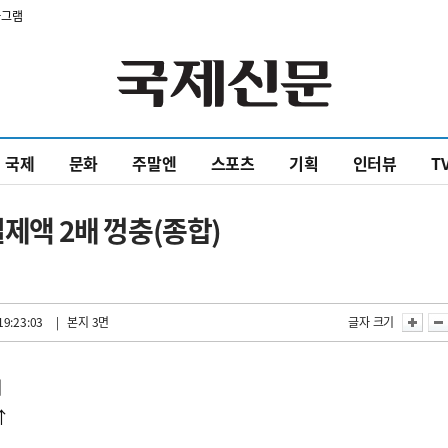
타그램
국제
문화
주말엔
스포츠
기획
인터뷰
T
결제액 2배 껑충(종합)
19:23:03
| 본지 3면
글자 크기
어
↑