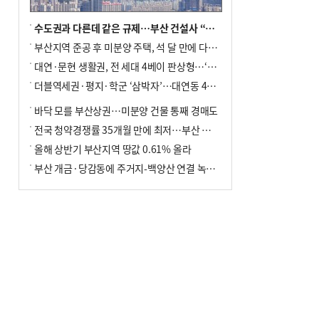
수도권과 다른데 같은 규제…부산 건설사 “쓰러지기 직전”
부산지역 준공 후 미분양 주택, 석 달 만에 다시 3000가구 넘어서
대연·문현 생활권, 전 세대 4베이 판상형…‘더샵 트리센트’ 내달 분양
더블역세권·평지·학군 ‘삼박자’…대연동 42층 브랜드 단지
바닥 모를 부산상권…미분양 건물 통째 경매도
전국 청약경쟁률 35개월 만에 최저…부산 미분양 ‘적체’ 심화
올해 상반기 부산지역 땅값 0.61% 올라
부산 개금·당감동에 주거지-백양산 연결 녹지 조성