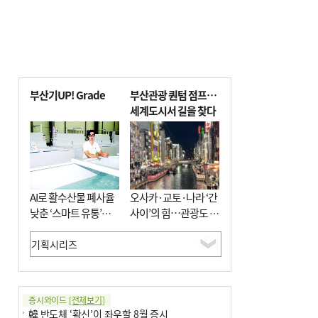
부산기UP! Grade
부산관광 퀀텀 점프…
세계도시서 길을 찾다
AI로 활수산물 폐사율
오사카·교토·나라 ‘간
낮춘 ‘스마트 유통’…
사이’의 힘…관광도 뭉
사막·산악지대 수출
쳐야 흥한다
도전
증시와이드
[전체보기]
韓 반도체 ‘확신’이 좌우할 8월 증시