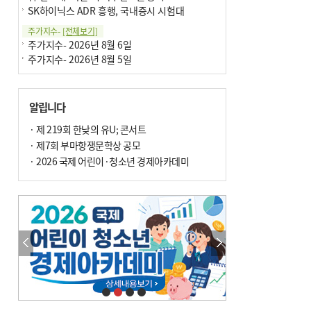
SK하이닉스 ADR 흥행, 국내증시 시험대
주가지수-
[전체보기]
주가지수- 2026년 8월 6일
주가지수- 2026년 8월 5일
알립니다
· 제 219회 한낮의 유U; 콘서트
· 제7회 부마항쟁문학상 공모
· 2026 국제 어린이·청소년 경제아카데미