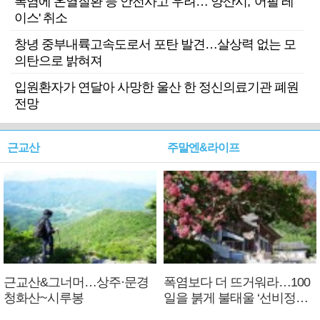
폭염에 온열질환 등 안전사고 우려… 양산시, '어필 레
이스' 취소
창녕 중부내륙고속도로서 포탄 발견…살상력 없는 모
의탄으로 밝혀져
입원환자가 연달아 사망한 울산 한 정신의료기관 폐원
전망
근교산
주말엔&라이프
근교산&그너머…상주·문경
폭염보다 더 뜨거워라…100
청화산~시루봉
일을 붉게 불태울 ‘선비정신’
피었네