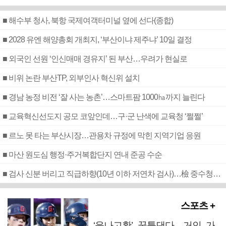
■ 해수부 청사, 북항 국제여객터미널 옆에 선다(종합)
■ 2028 유엔 해양총회 개최지, ‘부산이냐 제주냐’ 10일 결정
■ 외국인 선원 ‘인신매매 경유지’ 된 부산…우려가 현실로
■ 비위 논란 부산TP, 외부인사 혁신위 설치
■ 경남 농정 비전 ‘잘 사는 농촌’…스마트팜 1000㏊까지 늘린다
■ 교육혁신선도지 공모 코앞인데…구·군 난색에 교육청 ‘쩔쩔’
■ 르노 못 타는 부산시장…관용차 규정에 막힌 지역기업 응원
■ 마산 원도심 행정·주거복합단지 연내 준공 수순
■ 검사 신분 버리고 직급하향(10년 이하 저연차 검사)…檢 중수청행 기피
스포츠 +
‘윤나고황’ 꿈틀댄다…거인 가