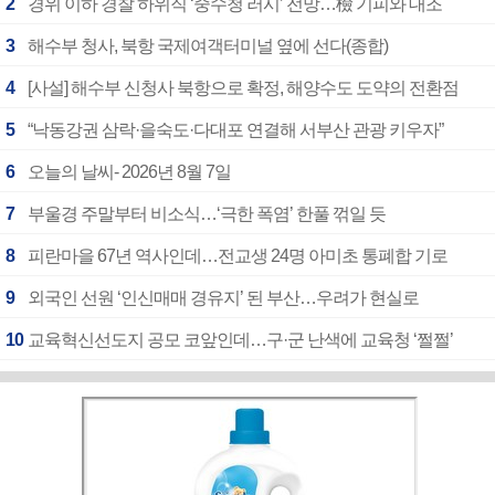
2
경위 이하 경찰 하위직 ‘중수청 러시’ 전망…檢 기피와 대조
3
해수부 청사, 북항 국제여객터미널 옆에 선다(종합)
4
[사설] 해수부 신청사 북항으로 확정, 해양수도 도약의 전환점
5
“낙동강권 삼락·을숙도·다대포 연결해 서부산 관광 키우자”
6
오늘의 날씨- 2026년 8월 7일
7
부울경 주말부터 비소식…‘극한 폭염’ 한풀 꺾일 듯
8
피란마을 67년 역사인데…전교생 24명 아미초 통폐합 기로
9
외국인 선원 ‘인신매매 경유지’ 된 부산…우려가 현실로
10
교육혁신선도지 공모 코앞인데…구·군 난색에 교육청 ‘쩔쩔’