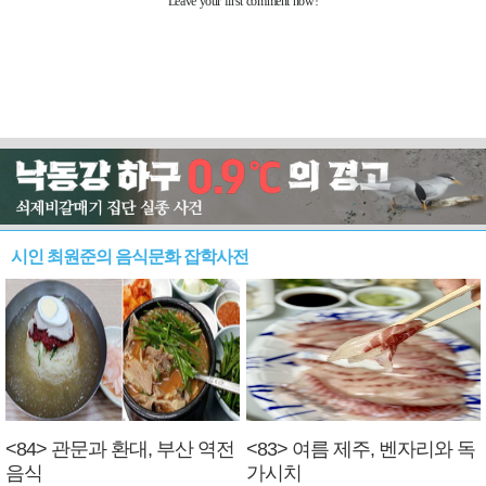
시인 최원준의 음식문화 잡학사전
<84> 관문과 환대, 부산 역전
<83> 여름 제주, 벤자리와 독
음식
가시치