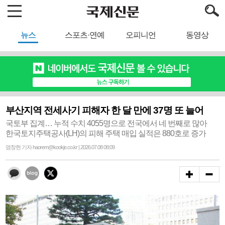
뉴스
스포츠·연예
오피니언
동영상
부산지역 전세사기 피해자 한 달 만에 37명 또 늘어
국토부 집계… 누적 수치 4055명으로 전국에서 네 번째로 많아
한국토지주택공사(LH)의 피해 주택 매입 실적은 880호로 증가
염창현 기자 haorem@kookje.co.kr | 2026.07.08 08:09