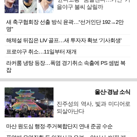
을야구 불씨 살릴까
새 축구협회장 선출 방식 윤곽…“선거인단 192→2만
명”
해체설 뒤집은 LIV 골프…새 투자자 확보 ‘기사회생’
프로야구 취소…11일부터 재개
라커룸 냉탕 등장…폭염 경기취소 속출에 PS 셈법 복
잡
울산·경남 소식
진주성의 역사, 빛과 미디어로
되살아난다
마산 원도심 행정·주거복합단지 연내 준공 수순