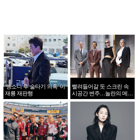
‘뺑소니 후 술타기 의혹’ 이
빨려들어갈 듯 스크린 속
재룡 재판행
시공간 변주…놀란의 메시
지는 ‘전쟁 속죄’