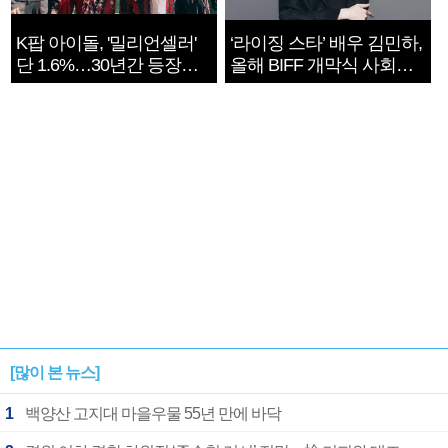
K팝 아이돌, '밀리언셀러'
‘라이징 스타’ 배우 김민하,
단 1.6%…30년간 등장
올해 BIFF 개막식 사회자
1182개팀 전수조사
확정
[많이 본 뉴스]
1
백양산 고지대 마을우물 55년 만에 바닥