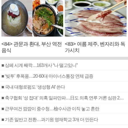
<84> 관문과 환대, 부산 역전
<83> 여름 제주, 벤자리와 독
음식
가시치
■ 상폐 시계 째깍…163개사 “나 떨고있니”
■ ‘빚투’ 후폭풍…20·60대 마이너스통장 연체 급증
■ 국내 대형로펌도 ‘생성형 AI’ 쓴다
■ 축구협회 ‘성 접대’ 의혹 일파만파…日도 의혹 연루 거론 심판 2명 조사
■ 근무여건 깜깜이 중수청…檢수사관 이직 놓고 혼란
■ 기존 일반고 전환…과기원 영재학교 3개 더 만든다