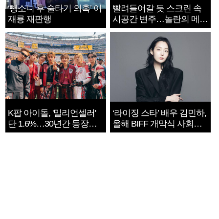
‘뺑소니 후 술타기 의혹’ 이
빨려들어갈 듯 스크린 속
재룡 재판행
시공간 변주…놀란의 메시
지는 ‘전쟁 속죄’
K팝 아이돌, '밀리언셀러'
‘라이징 스타’ 배우 김민하,
단 1.6%…30년간 등장
올해 BIFF 개막식 사회자
1182개팀 전수조사
확정