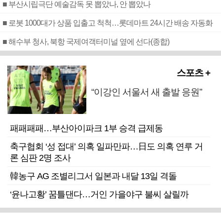
■ 부산시립극단 예술감독 못 뽑았나, 안 뽑았나
■ 로봇 1000대가 상품 입출고 척척…롯데마트 24시간 배송 자동화
■ 해수부 청사, 북항 국제여객터미널 옆에 선다(종합)
스포츠 +
“이강인 서울서 새 출발 응원”
패패패패…부산아이파크 1부 승격 급제동
축구협회 ‘성 접대’ 의혹 일파만파…日도 의혹 연루 거
론 심판 2명 조사
韓농구 AG 조별리그서 일본과 내달 13일 격돌
‘윤나고황’ 꿈틀댄다…거인 가을야구 불씨 살릴까