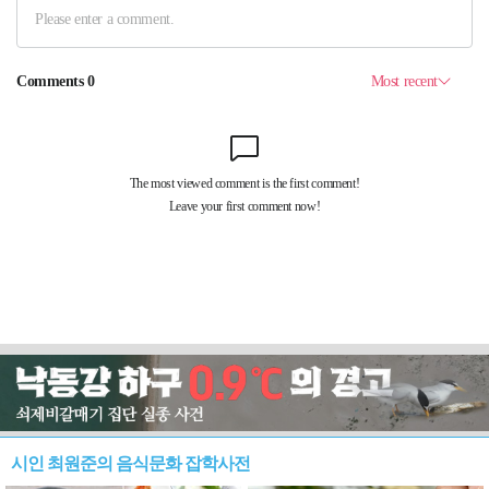
시인 최원준의 음식문화 잡학사전