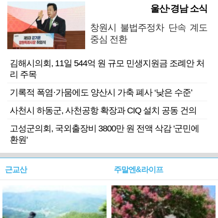
울산·경남 소식
창원시 불법주정차 단속 계도
중심 전환
김해시의회, 11일 544억 원 규모 민생지원금 조례안 처
리 주목
기록적 폭염·가뭄에도 양산시 가축 폐사 ‘낮은 수준’
사천시 하동군, 사천공항 확장과 CIQ 설치 공동 건의
고성군의회, 국외출장비 3800만 원 전액 삭감 '군민에
환원'
근교산
주말엔&라이프