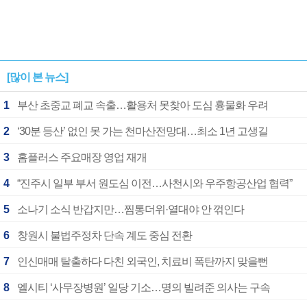
[많이 본 뉴스]
1
부산 초중교 폐교 속출…활용처 못찾아 도심 흉물화 우려
2
‘30분 등산’ 없인 못 가는 천마산전망대…최소 1년 고생길
3
홈플러스 주요매장 영업 재개
4
“진주시 일부 부서 원도심 이전…사천시와 우주항공산업 협력”
5
소나기 소식 반갑지만…찜통더위·열대야 안 꺾인다
6
창원시 불법주정차 단속 계도 중심 전환
7
인신매매 탈출하다 다친 외국인, 치료비 폭탄까지 맞을뻔
8
엘시티 ‘사무장병원’ 일당 기소…명의 빌려준 의사는 구속