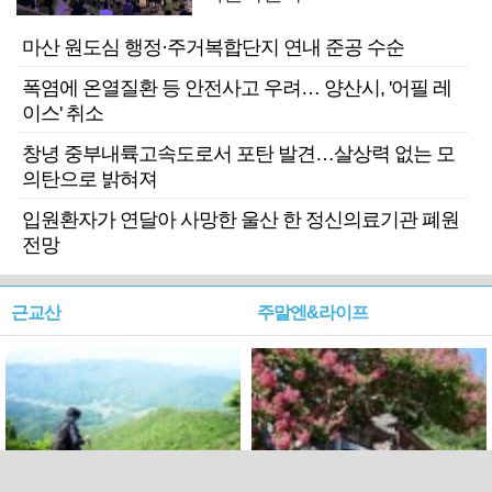
마산 원도심 행정·주거복합단지 연내 준공 수순
폭염에 온열질환 등 안전사고 우려… 양산시, '어필 레
이스' 취소
창녕 중부내륙고속도로서 포탄 발견…살상력 없는 모
의탄으로 밝혀져
입원환자가 연달아 사망한 울산 한 정신의료기관 폐원
전망
근교산
주말엔&라이프