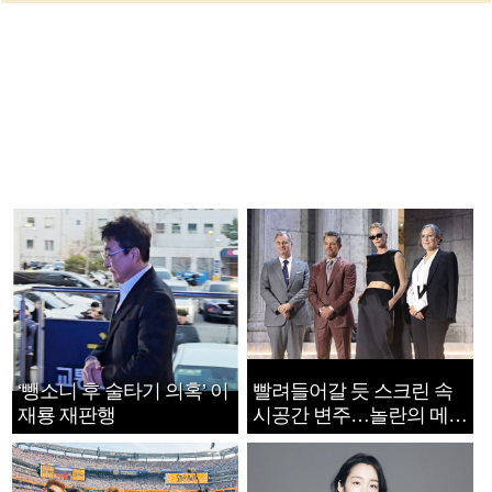
‘뺑소니 후 술타기 의혹’ 이
빨려들어갈 듯 스크린 속
재룡 재판행
시공간 변주…놀란의 메시
지는 ‘전쟁 속죄’