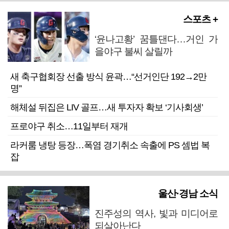
스포츠 +
‘윤나고황’ 꿈틀댄다…거인 가
을야구 불씨 살릴까
새 축구협회장 선출 방식 윤곽…“선거인단 192→2만
명”
해체설 뒤집은 LIV 골프…새 투자자 확보 ‘기사회생’
프로야구 취소…11일부터 재개
라커룸 냉탕 등장…폭염 경기취소 속출에 PS 셈법 복
잡
울산·경남 소식
진주성의 역사, 빛과 미디어로
되살아난다