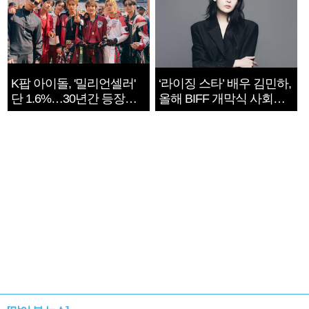
K팝 아이돌, '밀리언셀러'
‘라이징 스타’ 배우 김민하,
단 1.6%…30년간 등장
올해 BIFF 개막식 사회자
1182개팀 전수조사
확정