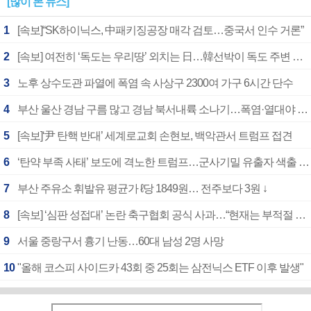
[많이 본 뉴스]
1
[속보]“SK하이닉스, 中패키징공장 매각 검토…중국서 인수 거론”
2
[속보] 여전히 ‘독도는 우리땅’ 외치는 日…韓선박이 독도 주변 해양조사 활동하자 반발
3
노후 상수도관 파열에 폭염 속 사상구 2300여 가구 6시간 단수
4
부산 울산 경남 구름 많고 경남 북서내륙 소나기…폭염·열대야 계속
5
[속보]‘尹 탄핵 반대’ 세계로교회 손현보, 백악관서 트럼프 접견
6
‘탄약 부족 사태’ 보도에 격노한 트럼프…군사기밀 유출자 색출 지시
7
부산 주유소 휘발유 평균가 ℓ당 1849원… 전주보다 3원 ↓
8
[속보] ‘심판 성접대’ 논란 축구협회 공식 사과…“현재는 부적절 행위 없어”
9
서울 중랑구서 흉기 난동…60대 남성 2명 사망
10
"올해 코스피 사이드카 43회 중 25회는 삼전닉스 ETF 이후 발생"