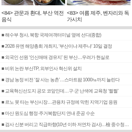
<84> 관문과 환대, 부산 역전
<83> 여름 제주, 벤자리와 독
음식
가시치
■ 해수부 청사, 북항 국제여객터미널 옆에 선다(종합)
■ 2028 유엔 해양총회 개최지, ‘부산이냐 제주냐’ 10일 결정
■ 외국인 선원 ‘인신매매 경유지’ 된 부산…우려가 현실로
■ 비위 논란 부산TP, 외부인사 혁신위 설치
■ 경남 농정 비전 ‘잘 사는 농촌’…스마트팜 1000㏊까지 늘린다
■ 교육혁신선도지 공모 코앞인데…구·군 난색에 교육청 ‘쩔쩔’
■ 르노 못 타는 부산시장…관용차 규정에 막힌 지역기업 응원
■ 마산 원도심 행정·주거복합단지 연내 준공 수순
■ 검사 신분 버리고 직급하향(10년 이하 저연차 검사)…檢 중수청행 기피