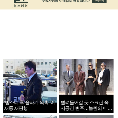
‘뺑소니 후 술타기 의혹’ 이
빨려들어갈 듯 스크린 속
재룡 재판행
시공간 변주…놀란의 메시
지는 ‘전쟁 속죄’