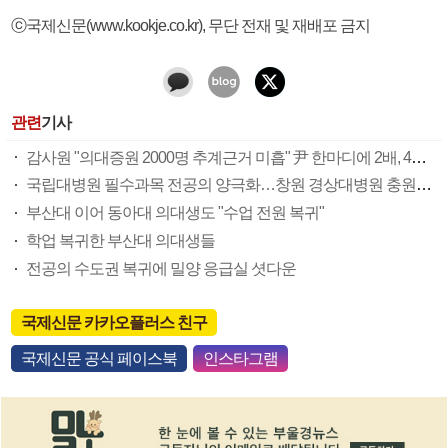
ⓒ국제신문(www.kookje.co.kr), 무단 전재 및 재배포 금지
관련
기사
감사원 "의대증원 2000명 추계근거 미흡" 尹 한마디에 2배, 4배로
국립대병원 필수과목 전공의 양극화…창원 경상대병원 충원율 23%
부산대 이어 동아대 의대생도 "수업 전원 복귀"
학업 복귀한 부산대 의대생들
전공의 수도권 복귀에 밀양 응급실 셧다운
국제신문 카카오플러스 친구
국제신문 공식 페이스북
인스타그램