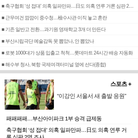
■ 축구협회 ‘성 접대’ 의혹 일파만파…日도 의혹 연루 거론 심판 2명 조사
■ 근무여건 깜깜이 중수청…檢수사관 이직 놓고 혼란
■ 기존 일반고 전환…과기원 영재학교 3개 더 만든다
■ 부산시립극단 예술감독 못 뽑았나, 안 뽑았나
■ 로봇 1000대가 상품 입출고 척척…롯데마트 24시간 배송 자동화
■ 해수부 청사, 북항 국제여객터미널 옆에 선다(종합)
스포츠 +
“이강인 서울서 새 출발 응원”
패패패패…부산아이파크 1부 승격 급제동
축구협회 ‘성 접대’ 의혹 일파만파…日도 의혹 연루 거
론 심판 2명 조사