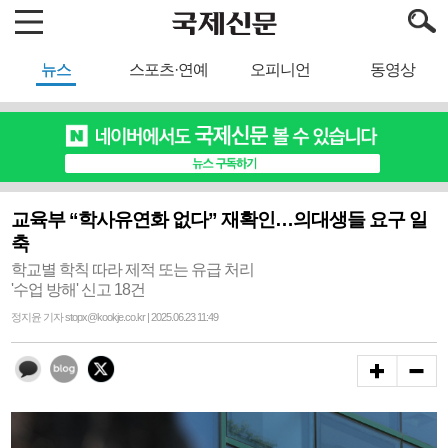
뉴스
스포츠·연예
오피니언
동영상
교육부 “학사유연화 없다” 재확인…의대생들 요구 일
축
학교별 학칙 따라 제적 또는 유급 처리
'수업 방해' 신고 18건
정지윤 기자 stopx@kookje.co.kr | 2025.06.23 11:49