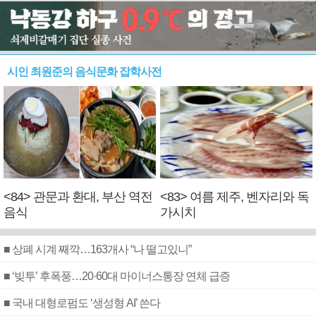
시인 최원준의 음식문화 잡학사전
<84> 관문과 환대, 부산 역전
<83> 여름 제주, 벤자리와 독
음식
가시치
■ 상폐 시계 째깍…163개사 “나 떨고있니”
■ ‘빚투’ 후폭풍…20·60대 마이너스통장 연체 급증
■ 국내 대형로펌도 ‘생성형 AI’ 쓴다