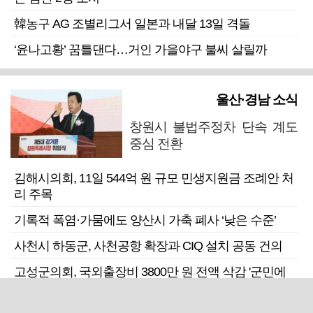
韓농구 AG 조별리그서 일본과 내달 13일 격돌
‘윤나고황’ 꿈틀댄다…거인 가을야구 불씨 살릴까
울산·경남 소식
창원시 불법주정차 단속 계도
중심 전환
김해시의회, 11일 544억 원 규모 민생지원금 조례안 처
리 주목
기록적 폭염·가뭄에도 양산시 가축 폐사 ‘낮은 수준’
사천시 하동군, 사천공항 확장과 CIQ 설치 공동 건의
고성군의회, 국외출장비 3800만 원 전액 삭감 '군민에
환원'