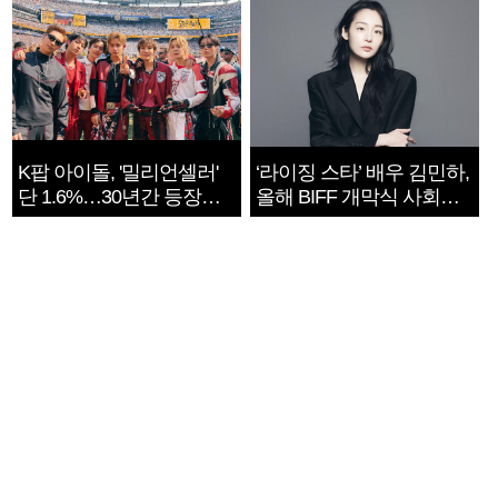
K팝 아이돌, '밀리언셀러'
‘라이징 스타’ 배우 김민하,
단 1.6%…30년간 등장
올해 BIFF 개막식 사회자
1182개팀 전수조사
확정