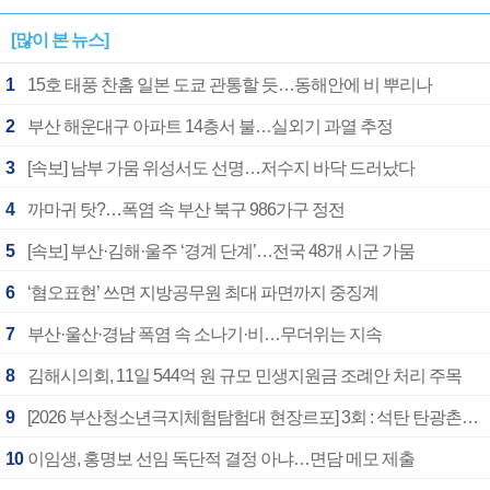
[많이 본 뉴스]
1
15호 태풍 찬홈 일본 도쿄 관통할 듯…동해안에 비 뿌리나
2
부산 해운대구 아파트 14층서 불…실외기 과열 추정
3
[속보] 남부 가뭄 위성서도 선명…저수지 바닥 드러났다
4
까마귀 탓?…폭염 속 부산 북구 986가구 정전
5
[속보] 부산·김해·울주 ‘경계 단계’…전국 48개 시군 가뭄
6
‘혐오표현’ 쓰면 지방공무원 최대 파면까지 중징계
7
부산·울산·경남 폭염 속 소나기·비…무더위는 지속
8
김해시의회, 11일 544억 원 규모 민생지원금 조례안 처리 주목
9
[2026 부산청소년극지체험탐험대 현장르포] 3회 : 석탄 탄광촌에서 북극 연구의 중심지로
10
이임생, 홍명보 선임 독단적 결정 아냐…면담 메모 제출