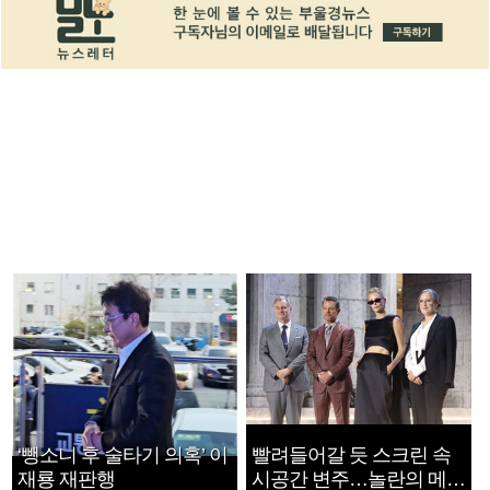
‘뺑소니 후 술타기 의혹’ 이
빨려들어갈 듯 스크린 속
재룡 재판행
시공간 변주…놀란의 메시