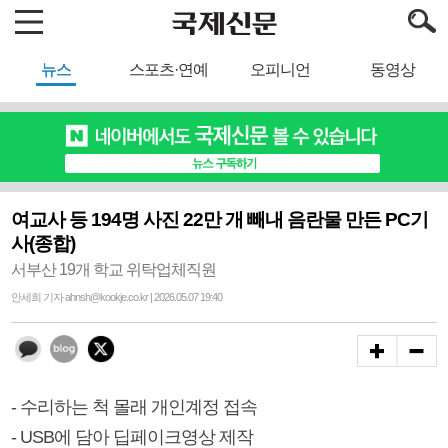
뉴스
스포츠·연예
오피니언
동영상
여교사 등 194명 사진 22만 개 빼내 음란물 만든 PC기
사(종합)
서부산 19개 학교 위탁업체직원
안세희 기자 ahnsh@kookje.co.kr | 2026.05.07 19:40
- 수리하는 척 몰래 개인계정 접속
- USB에 담아 딥페이크영상 제작