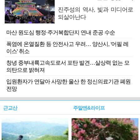
진주성의 역사, 빛과 미디어로
되살아난다
마산 원도심 행정·주거복합단지 연내 준공 수순
폭염에 온열질환 등 안전사고 우려… 양산시, '어필 레
이스' 취소
창녕 중부내륙고속도로서 포탄 발견…살상력 없는 모
의탄으로 밝혀져
입원환자가 연달아 사망한 울산 한 정신의료기관 폐원
전망
근교산
주말엔&라이프