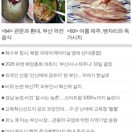
<84> 관문과 환대, 부산 역전
<83> 여름 제주, 벤자리와 독
음식
가시치
■ 해수부 청사, 북항 국제여객터미널 옆에 선다(종합)
■ 2028 유엔 해양총회 개최지, ‘부산이냐 제주냐’ 10일 결정
■ 외국인 선원 ‘인신매매 경유지’ 된 부산…우려가 현실로
■ 비위 논란 부산TP, 외부인사 혁신위 설치
■ 경남 농정 비전 ‘잘 사는 농촌’…스마트팜 1000㏊까지 늘린다
■ 교육혁신선도지 공모 코앞인데…구·군 난색에 교육청 ‘쩔쩔’
■ 르노 못 타는 부산시장…관용차 규정에 막힌 지역기업 응원
■ 마산 원도심 행정·주거복합단지 연내 준공 수순