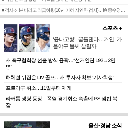
■ 검사 신분 버리고 직급하향(10년 이하 저연차 검사)…檢 중수청행 기피
스포츠 +
‘윤나고황’ 꿈틀댄다…거인 가
을야구 불씨 살릴까
새 축구협회장 선출 방식 윤곽…“선거인단 192→2만
명”
해체설 뒤집은 LIV 골프…새 투자자 확보 ‘기사회생’
프로야구 취소…11일부터 재개
라커룸 냉탕 등장…폭염 경기취소 속출에 PS 셈법 복
잡
울산·경남 소식