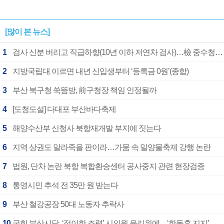
[많이 본 뉴스]
1
검사 신분 버리고 직급하향(10년 이하 저연차 검사)…檢 중수청행 기피
2
지방국립대 이르면 내년 신입생부터 ‘등록금 0원’(종합)
3
부산 북구청 쑥뜸방, 前구청장 책임 인정될까
4
[도청도설] 다대포 부산바다축제
5
해양수산부 신청사 북항재개발 부지에 짓는다
6
지역 상권도 말라죽을 판이라…가뭄 속 밀양물축제 강행 논란
7
법원, 단차 논란 북항 복합환승센터 공사중지 관련 현장검증
8
통영시민 추석 전 35만 원 받는다
9
부산 철강공장 50대 노동자 추락사
10
국힘 부산시당, ‘정이한 조력’ 시의원 윤리위에…‘한동훈 지지’도 신고접수