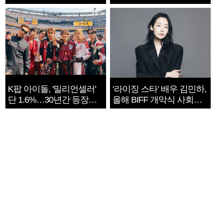
지는 ‘전쟁 속죄’
K팝 아이돌, '밀리언셀러'
‘라이징 스타’ 배우 김민하,
단 1.6%…30년간 등장
올해 BIFF 개막식 사회자
1182개팀 전수조사
확정