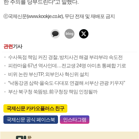
한 주의를 당부드린다”고 말했다.
ⓒ국제신문(www.kookje.co.kr), 무단 전재 및 재배포 금지
관련
기사
수사독점 책임 커진 경찰, 방치사건 해결 부랴부랴 속도전
피란마을 67년 역사인데…전교생 24명 아미초 통폐합 기로
비위 논란 부산TP, 외부인사 혁신위 설치
“낙동강권 삼락·을숙도·다대포 연결해 서부산 관광 키우자”
부산 북구청 쑥뜸방, 前구청장 책임 인정될까
국제신문 카카오플러스 친구
국제신문 공식 페이스북
인스타그램