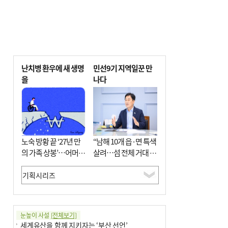
난치병 환우에 새 생명
민선9기 지역일꾼 만
을
나다
노숙 방황 끝 ‘27년 만
“남해 10개 읍·면 특색
의 가족 상봉’…어머니
살려…섬 전체 거대 정
와 행복 꿈꿔
원으로 조성”
눈높이 사설
[전체보기]
세계유산을 함께 지키자는 ‘부산 선언’