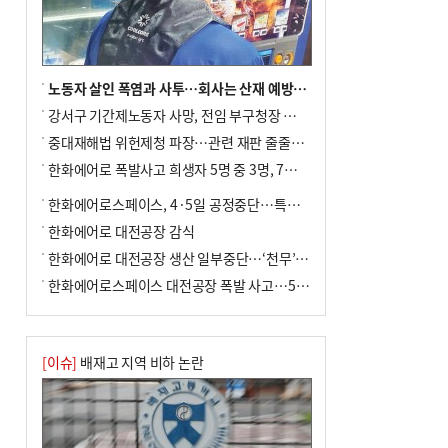
노동자 살인 폭염과 사투…회사는 산재 예방·전기료 절감 전력
강서구 기간제노동자 사망, 전임 부구청장 檢 송치
중대재해법 위헌제청 파장…관련 재판 줄줄이 브레이크
한화에어로 폭발사고 희생자 5명 중 3명, 7일 영면
한화에어로스페이스, 4·5일 공정중단…특별 안전점검
한화에어로 대전공장 감식
한화에어로 대전공장 생산 일부중단…‘천무’ 수출 비상
한화에어로스페이스 대전공장 폭발 사고…5명 사망·2명 부상(종합)
[이슈]
배재고 지역 비하 논란