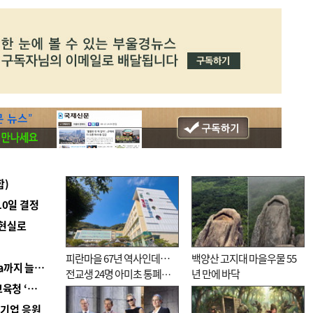
합)
10일 결정
 현실로
피란마을 67년 역사인데…
백양산 고지대 마을우물 55
■ 경남 농정 비전 ‘잘 사는 농촌’…스마트팜 1000㏊까지 늘린다
전교생 24명 아미초 통폐합
년 만에 바닥
■ 교육혁신선도지 공모 코앞인데…구·군 난색에 교육청 ‘쩔쩔’
기로
역기업 응원