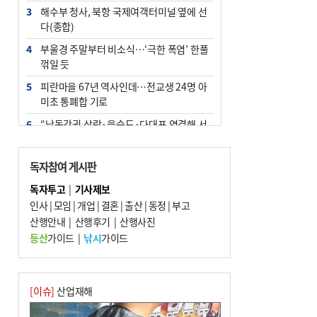
3
해수부 청사, 북항 국제여객터미널 옆에 선
다(종합)
4
부울경 주말부터 비소식…‘극한 폭염’ 한풀
꺾일 듯
5
피란마을 67년 역사인데…전교생 24명 아
미초 통폐합 기로
6
“낙동강권 삼락·을숙도·다대포 연결해 서
부산 관광 키우자”
7
오늘의 날씨- 2026년 8월 7일
독자참여 게시판
8
외국인 선원 ‘인신매매 경유지’ 된 부산…
독자투고
|
기사제보
우려가 현실로
인사
|
모임
|
개업
|
결혼
|
출산
|
동정
|
부고
9
산행안내
[사설] 해수부 신청사 북항으로 확정, 해양
|
산행후기
|
산행사진
수도 도약의 전환점
등산
가이드
|
낚시
가이드
10
르노 못 타는 부산시장…관용차 규정에 막
힌 지역기업 응원
[이슈]
산업재해