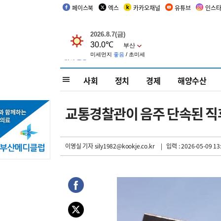
페이스북
엑스
카카오채널
유튜브
인스
사회
정치
경제
해양수산
교통경찰관이 음주 단속된 직후
이영실 기자
sily1982@kookje.co.kr
| 입력 : 2026-05-09 13