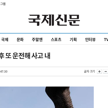
타그램
국제
문화
주말엔
스포츠
기획
인터뷰
T
 또 운전해 사고 내
:47:30
글자 크기