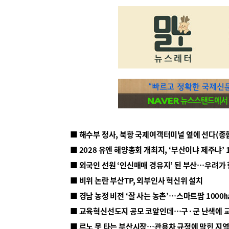
■ 해수부 청사, 북항 국제여객터미널 옆에 선다(종
■ 2028 유엔 해양총회 개최지, ‘부산이냐 제주냐’ 
■ 외국인 선원 ‘인신매매 경유지’ 된 부산…우려가
■ 비위 논란 부산TP, 외부인사 혁신위 설치
■ 르노 못 타는 부산시장…관용차 규정에 막힌 지