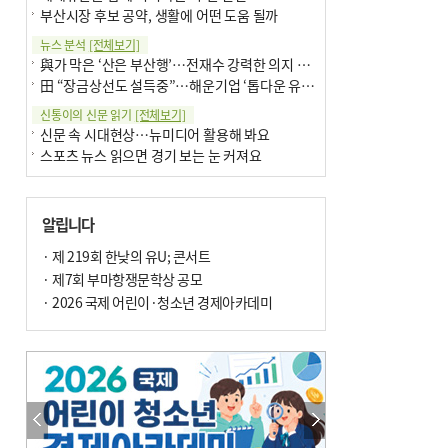
부산시장 후보 공약, 생활에 어떤 도움 될까
뉴스 분석
[전체보기]
與가 막은 ‘산은 부산행’…전재수 강력한 의지 표명 없인 공염불
田 “장금상선도 설득중”…해운기업 ‘톱다운 유치전’ 가속
신통이의 신문 읽기
[전체보기]
신문 속 시대현상…뉴미디어 활용해 봐요
스포츠 뉴스 읽으면 경기 보는 눈 커져요
어떻게 생각하십니까
[전체보기]
구·군 승진 축하화분 관행 없애자니 소상공인 울상
알립니다
3년째 병상에 있는 구의원…의정활동 못해도 월급 그대로
팩트체크
· 제 219회 한낮의 유U; 콘서트
[전체보기]
금정산 반려견 데리고 갈 수 있나…알아보니 ‘국립공원은 출입 불가’
· 제7회 부마항쟁문학상 공모
서울 도림천도 공업용수 활용한다는 사례, 정수 없이 한강물 공급…수질만 공업용수
· 2026 국제 어린이·청소년 경제아카데미
포토에세이
[전체보기]
연꽃 위 개개비
의령 한우산 털중나리
한 손 뉴스
[전체보기]
시민이 개발한 폭염 대응 앱 ‘그늘로’ 길안내 지도 등 인기
골목 맛집 발굴 고메 셀렉션…부산시, 페스티벌 시월 연계