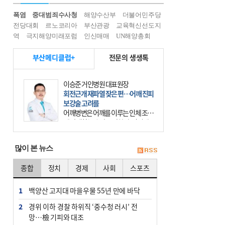
폭염
중대범죄수사청
해양수산부
더불어민주당
전당대회
르노코리아
부산관광
교육혁신선도지
역
극지해양미래포럼
인신매매
UN해양총회
부산메디클럽+
전문의 생생톡
이승준 거인병원 대표원장
회전근개 재파열 잦은 편…어깨 진피
보강술 고려를
어깨병변은 어깨를 이루는 인체 조직
에 발생하는 손상을 말한다. 여기에
는 오십견과 회전근개 증후군, 어깨
의 석회성 힘줄염 등이 있다. 국민건
많이 본 뉴스
강보험에 의하면 어깨병변
종합
정치
경제
사회
스포츠
1
백양산 고지대 마을우물 55년 만에 바닥
2
경위 이하 경찰 하위직 ‘중수청 러시’ 전
망…檢 기피와 대조