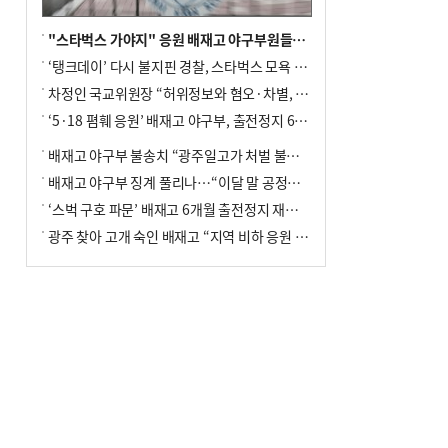
"스타벅스 가야지" 응원 배재고 야구부원들, 학교서 징계 처분
‘탱크데이’ 다시 불지핀 경찰, 스타벅스 모욕 혐의 압수수색
차정인 국교위원장 “허위정보와 혐오·차별, 학교 교실까지 유입"
‘5·18 폄훼 응원’ 배재고 야구부, 출전정지 6개월→1개월 감경
배재고 야구부 불송치 “광주일고가 처벌 불원 의사 표해”
배재고 야구부 징계 풀리나…“이달 말 공정위서 재심의”
‘스벅 구호 파문’ 배재고 6개월 출전정지 재심 신청키로
광주 찾아 고개 숙인 배재고 “지역 비하 응원 잘못”(종합)