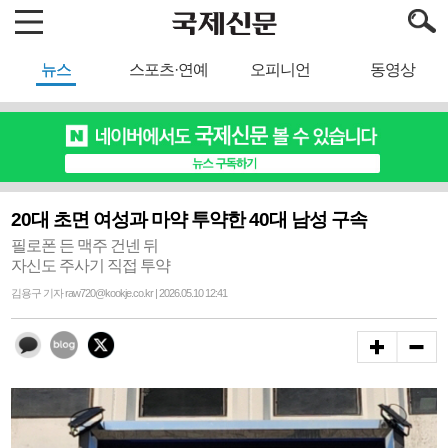
뉴스
스포츠·연예
오피니언
동영상
20대 초면 여성과 마약 투약한 40대 남성 구속
필로폰 든 맥주 건넨 뒤
자신도 주사기 직접 투약
김용구 기자 raw720@kookje.co.kr | 2026.05.10 12:41