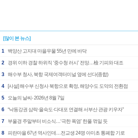
[많이 본 뉴스]
1
백양산 고지대 마을우물 55년 만에 바닥
2
경위 이하 경찰 하위직 ‘중수청 러시’ 전망…檢 기피와 대조
3
해수부 청사, 북항 국제여객터미널 옆에 선다(종합)
4
[사설] 해수부 신청사 북항으로 확정, 해양수도 도약의 전환점
5
오늘의 날씨- 2026년 8월 7일
6
“낙동강권 삼락·을숙도·다대포 연결해 서부산 관광 키우자”
7
부울경 주말부터 비소식…‘극한 폭염’ 한풀 꺾일 듯
8
피란마을 67년 역사인데…전교생 24명 아미초 통폐합 기로