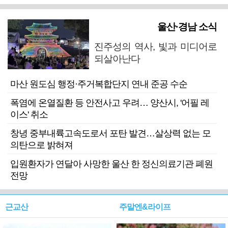
울산·경남 소식
진주성의 역사, 빛과 미디어로
되살아난다
마산 원도심 행정·주거복합단지 연내 준공 수순
폭염에 온열질환 등 안전사고 우려… 양산시, '어필 레
이스' 취소
창녕 중부내륙고속도로서 포탄 발견…살상력 없는 모
의탄으로 밝혀져
입원환자가 연달아 사망한 울산 한 정신의료기관 폐원
전망
근교산
주말엔&라이프