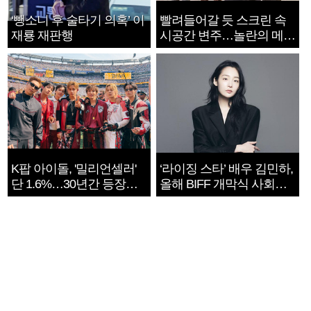
‘뺑소니 후 술타기 의혹’ 이
빨려들어갈 듯 스크린 속
재룡 재판행
시공간 변주…놀란의 메시
지는 ‘전쟁 속죄’
K팝 아이돌, '밀리언셀러'
‘라이징 스타’ 배우 김민하,
단 1.6%…30년간 등장
올해 BIFF 개막식 사회자
1182개팀 전수조사
확정