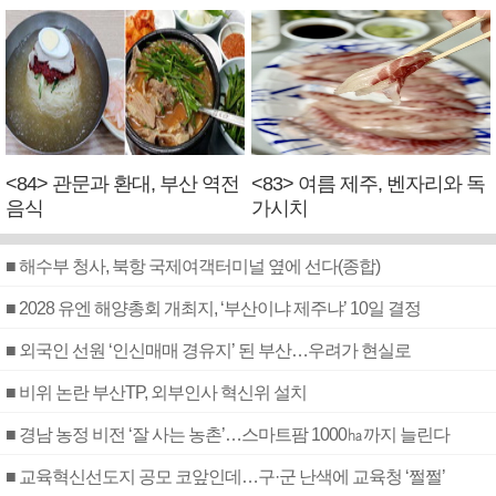
<84> 관문과 환대, 부산 역전
<83> 여름 제주, 벤자리와 독
음식
가시치
■ 해수부 청사, 북항 국제여객터미널 옆에 선다(종합)
■ 2028 유엔 해양총회 개최지, ‘부산이냐 제주냐’ 10일 결정
■ 외국인 선원 ‘인신매매 경유지’ 된 부산…우려가 현실로
■ 비위 논란 부산TP, 외부인사 혁신위 설치
■ 경남 농정 비전 ‘잘 사는 농촌’…스마트팜 1000㏊까지 늘린다
■ 교육혁신선도지 공모 코앞인데…구·군 난색에 교육청 ‘쩔쩔’