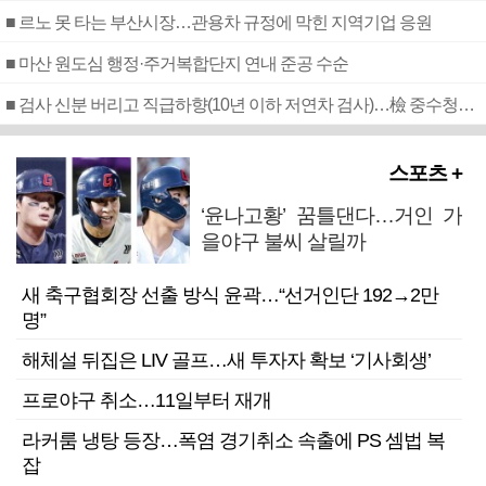
■ 르노 못 타는 부산시장…관용차 규정에 막힌 지역기업 응원
■ 마산 원도심 행정·주거복합단지 연내 준공 수순
■ 검사 신분 버리고 직급하향(10년 이하 저연차 검사)…檢 중수청행 기피
스포츠 +
‘윤나고황’ 꿈틀댄다…거인 가
을야구 불씨 살릴까
새 축구협회장 선출 방식 윤곽…“선거인단 192→2만
명”
해체설 뒤집은 LIV 골프…새 투자자 확보 ‘기사회생’
프로야구 취소…11일부터 재개
라커룸 냉탕 등장…폭염 경기취소 속출에 PS 셈법 복
잡