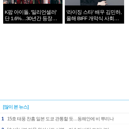
K팝 아이돌, '밀리언셀러'
‘라이징 스타’ 배우 김민하,
단 1.6%…30년간 등장
올해 BIFF 개막식 사회자
1182개팀 전수조사
확정
[많이 본 뉴스]
1
15호 태풍 찬홈 일본 도쿄 관통할 듯…동해안에 비 뿌리나