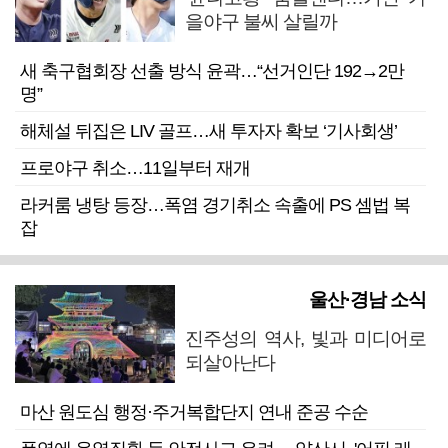
을야구 불씨 살릴까
새 축구협회장 선출 방식 윤곽…“선거인단 192→2만
명”
해체설 뒤집은 LIV 골프…새 투자자 확보 ‘기사회생’
프로야구 취소…11일부터 재개
라커룸 냉탕 등장…폭염 경기취소 속출에 PS 셈법 복
잡
울산·경남 소식
진주성의 역사, 빛과 미디어로
되살아난다
마산 원도심 행정·주거복합단지 연내 준공 수순