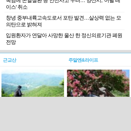
폭염에 온열질환 등 안전사고 우려… 양산시, '어필 레
이스' 취소
창녕 중부내륙고속도로서 포탄 발견…살상력 없는 모
의탄으로 밝혀져
입원환자가 연달아 사망한 울산 한 정신의료기관 폐원
전망
근교산
주말엔&라이프
근교산&그너머…상주·문경
폭염보다 더 뜨거워라…100
청화산~시루봉
일을 붉게 불태울 ‘선비정신’
피었네