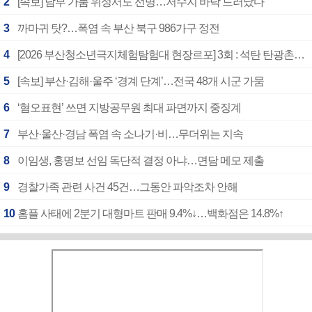
2
[속보] 남부 가뭄 위성서도 선명…저수지 바닥 드러났다
3
까마귀 탓?…폭염 속 부산 북구 986가구 정전
4
[2026 부산청소년극지체험탐험대 현장르포] 3회 : 석탄 탄광촌에서 북극 연구의 중심지로
5
[속보] 부산·김해·울주 ‘경계 단계’…전국 48개 시군 가뭄
6
‘혐오표현’ 쓰면 지방공무원 최대 파면까지 중징계
7
부산·울산·경남 폭염 속 소나기·비…무더위는 지속
8
이임생, 홍명보 선임 독단적 결정 아냐…면담 메모 제출
9
경찰가족 관련 사건 45건…그동안 파악조차 안해
10
홈플 사태에 2분기 대형마트 판매 9.4%↓…백화점은 14.8%↑