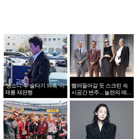
‘뺑소니 후 술타기 의혹’ 이
빨려들어갈 듯 스크린 속
재룡 재판행
시공간 변주…놀란의 메시
지는 ‘전쟁 속죄’