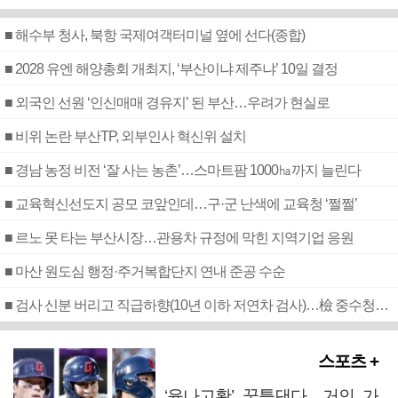
■ 해수부 청사, 북항 국제여객터미널 옆에 선다(종합)
■ 2028 유엔 해양총회 개최지, ‘부산이냐 제주냐’ 10일 결정
■ 외국인 선원 ‘인신매매 경유지’ 된 부산…우려가 현실로
■ 비위 논란 부산TP, 외부인사 혁신위 설치
■ 경남 농정 비전 ‘잘 사는 농촌’…스마트팜 1000㏊까지 늘린다
■ 교육혁신선도지 공모 코앞인데…구·군 난색에 교육청 ‘쩔쩔’
■ 르노 못 타는 부산시장…관용차 규정에 막힌 지역기업 응원
■ 마산 원도심 행정·주거복합단지 연내 준공 수순
■ 검사 신분 버리고 직급하향(10년 이하 저연차 검사)…檢 중수청행 기피
스포츠 +
‘윤나고황’ 꿈틀댄다…거인 가