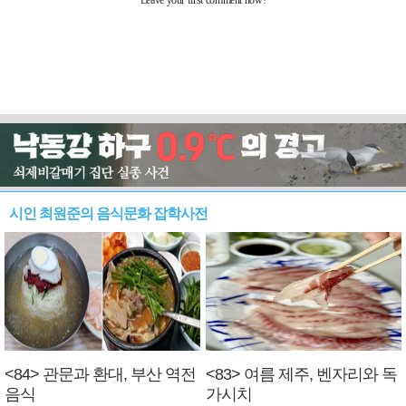
시인 최원준의 음식문화 잡학사전
<84> 관문과 환대, 부산 역전
<83> 여름 제주, 벤자리와 독
음식
가시치