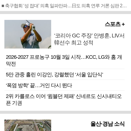
■ 축구협회 ‘성 접대’ 의혹 일파만파…日도 의혹 연루 거론 심판 2명 조사
스포츠 +
‘코리아 GC 주장’ 안병훈, LIV서
韓선수 최고 성적
2026-2027 프로농구 10월 3일 시작…KCC, LG와 홈 개
막전
5만 관중 홀린 이강인, 강렬했던 ‘서울 입단식’
‘폭염 방학’ 끝…거인 다시 뛴다
2위 카를로스 이어 ‘윔블던 제패’ 신네르도 신시내티오
픈 기권
울산·경남 소식