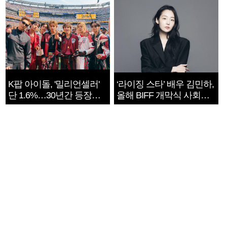
K팝 아이돌, '밀리언셀러'
‘라이징 스타’ 배우 김민하,
단 1.6%…30년간 등장
올해 BIFF 개막식 사회자
1182개팀 전수조사
확정