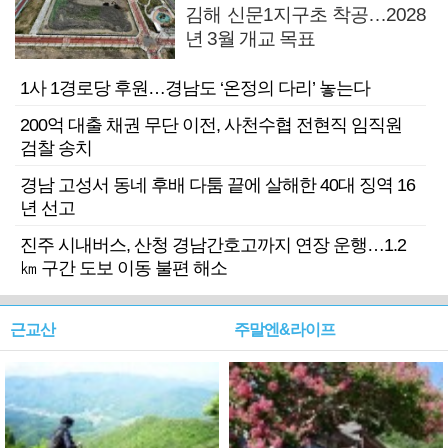
김해 신문1지구초 착공…2028
년 3월 개교 목표
1사 1경로당 후원…경남도 ‘온정의 다리’ 놓는다
200억 대출 채권 무단 이전, 사천수협 전현직 임직원
검찰 송치
경남 고성서 동네 후배 다툼 끝에 살해한 40대 징역 16
년 선고
진주 시내버스, 산청 경남간호고까지 연장 운행…1.2
㎞ 구간 도보 이동 불편 해소
근교산
주말엔&라이프