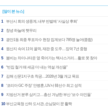
[많이 본 뉴스]
1
부산시 회의 생중계, 내부 반발에 ‘사실상 후퇴’
2
창녕 하늘에 햇무리
3
광안1동 최종 투표자수 현장 집계보다 785명 늘어(종합)
4
원산지 속여 11억 꿀꺽, 재판 중 도주…징역 7년 중형
5
붐비는 차이나타운 옆 죽어가는 텍사스거리…활로 못 찾아
6
“빈집 철거 때 세금 더 내는 역설 개선을”
7
김해 신문1지구초 착공…2028년 3월 개교 목표
8
‘코리아 GC 주장’ 안병훈, LIV서 韓선수 최고 성적
9
지방선거 분루 삼키고…총선 겨냥한 부산 ‘보수 야인들’
10
부산교육청 산하 도서관, 손님맞이 문 활짝