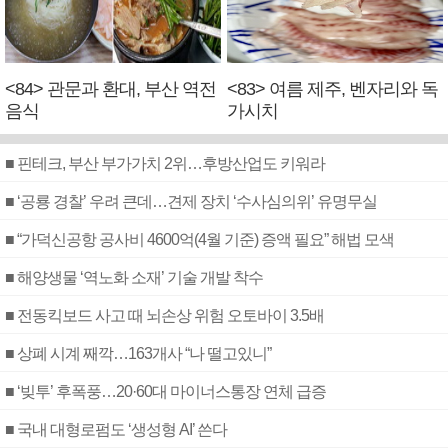
<84> 관문과 환대, 부산 역전
<83> 여름 제주, 벤자리와 독
음식
가시치
■ 핀테크, 부산 부가가치 2위…후방산업도 키워라
■ ‘공룡 경찰’ 우려 큰데…견제 장치 ‘수사심의위’ 유명무실
■ “가덕신공항 공사비 4600억(4월 기준) 증액 필요” 해법 모색
■ 해양생물 ‘역노화 소재’ 기술 개발 착수
■ 전동킥보드 사고 때 뇌손상 위험 오토바이 3.5배
■ 상폐 시계 째깍…163개사 “나 떨고있니”
■ ‘빚투’ 후폭풍…20·60대 마이너스통장 연체 급증
■ 국내 대형로펌도 ‘생성형 AI’ 쓴다