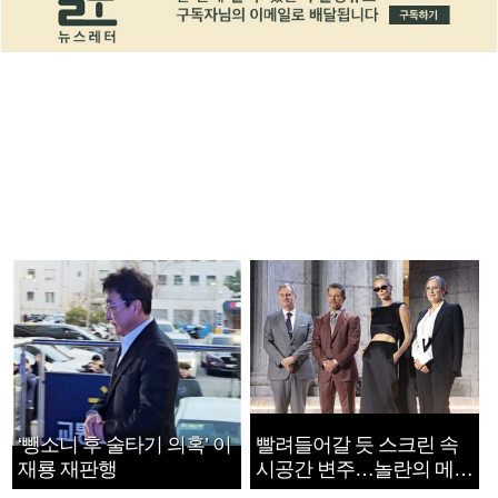
‘뺑소니 후 술타기 의혹’ 이
빨려들어갈 듯 스크린 속
재룡 재판행
시공간 변주…놀란의 메시
지는 ‘전쟁 속죄’