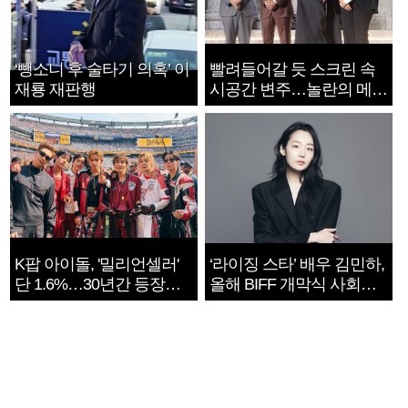
‘뺑소니 후 술타기 의혹’ 이
빨려들어갈 듯 스크린 속
재룡 재판행
시공간 변주…놀란의 메시
지는 ‘전쟁 속죄’
K팝 아이돌, '밀리언셀러'
‘라이징 스타’ 배우 김민하,
단 1.6%…30년간 등장
올해 BIFF 개막식 사회자
1182개팀 전수조사
확정