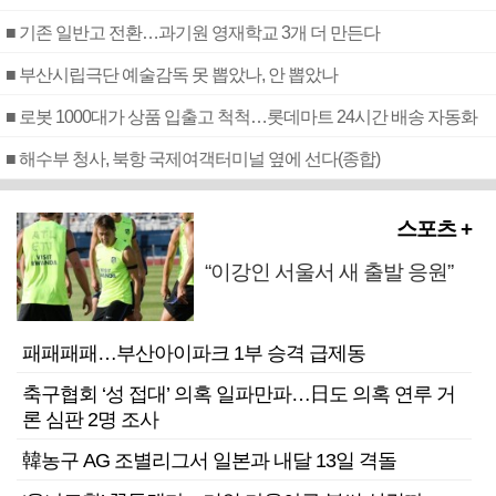
■ 기존 일반고 전환…과기원 영재학교 3개 더 만든다
■ 부산시립극단 예술감독 못 뽑았나, 안 뽑았나
■ 로봇 1000대가 상품 입출고 척척…롯데마트 24시간 배송 자동화
■ 해수부 청사, 북항 국제여객터미널 옆에 선다(종합)
스포츠 +
“이강인 서울서 새 출발 응원”
패패패패…부산아이파크 1부 승격 급제동
축구협회 ‘성 접대’ 의혹 일파만파…日도 의혹 연루 거
론 심판 2명 조사
韓농구 AG 조별리그서 일본과 내달 13일 격돌