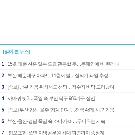
[많이 본 뉴스]
1
15호 태풍 찬홈 일본 도쿄 관통할 듯…동해안에 비 뿌리나
2
부산 해운대구 아파트 14층서 불…실외기 과열 추정
3
[속보] 남부 가뭄 위성서도 선명…저수지 바닥 드러났다
4
까마귀 탓?…폭염 속 부산 북구 986가구 정전
5
[속보] 부산·김해·울주 ‘경계 단계’…전국 48개 시군 가뭄
6
부산·울산·경남 폭염 속 소나기·비…무더위는 지속
7
‘혐오표현’ 쓰면 지방공무원 최대 파면까지 중징계