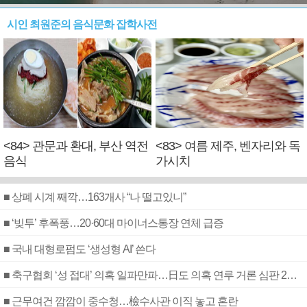
시인 최원준의 음식문화 잡학사전
<84> 관문과 환대, 부산 역전
<83> 여름 제주, 벤자리와 독
음식
가시치
■ 상폐 시계 째깍…163개사 “나 떨고있니”
■ ‘빚투’ 후폭풍…20·60대 마이너스통장 연체 급증
■ 국내 대형로펌도 ‘생성형 AI’ 쓴다
■ 축구협회 ‘성 접대’ 의혹 일파만파…日도 의혹 연루 거론 심판 2명 조사
■ 근무여건 깜깜이 중수청…檢수사관 이직 놓고 혼란