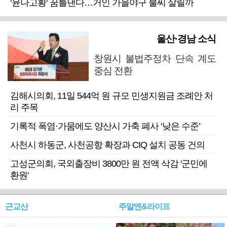
‘윤나고황’ 꿈틀댄다…거인 가을야구 불씨 살릴까
울산·경남 소식
창원시 불법주정차 단속 계도
중심 전환
김해시의회, 11일 544억 원 규모 민생지원금 조례안 처
리 주목
기록적 폭염·가뭄에도 양산시 가축 폐사 ‘낮은 수준’
사천시 하동군, 사천공항 확장과 CIQ 설치 공동 건의
고성군의회, 국외출장비 3800만 원 전액 삭감 '군민에
환원'
근교산
주말엔&라이프