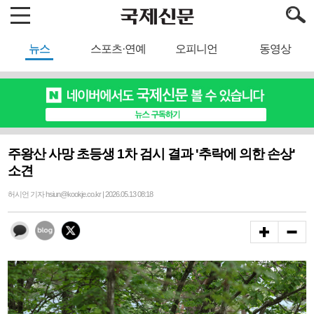
뉴스
스포츠·연예
오피니언
동영상
주왕산 사망 초등생 1차 검시 결과 '추락에 의한 손상'
소견
허시언 기자 hsiun@kookje.co.kr | 2026.05.13 08:18