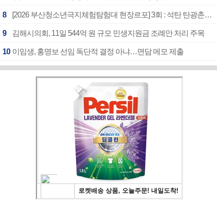
8
[2026 부산청소년극지체험탐험대 현장르포] 3회 : 석탄 탄광촌에서 북극 연구의 중심지로
9
김해시의회, 11일 544억 원 규모 민생지원금 조례안 처리 주목
10
이임생, 홍명보 선임 독단적 결정 아냐…면담 메모 제출