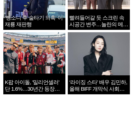
‘뺑소니 후 술타기 의혹’ 이
빨려들어갈 듯 스크린 속
재룡 재판행
시공간 변주…놀란의 메시
지는 ‘전쟁 속죄’
K팝 아이돌, '밀리언셀러'
‘라이징 스타’ 배우 김민하,
단 1.6%…30년간 등장
올해 BIFF 개막식 사회자
1182개팀 전수조사
확정