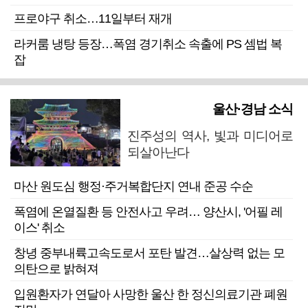
프로야구 취소…11일부터 재개
라커룸 냉탕 등장…폭염 경기취소 속출에 PS 셈법 복
잡
울산·경남 소식
진주성의 역사, 빛과 미디어로
되살아난다
마산 원도심 행정·주거복합단지 연내 준공 수순
폭염에 온열질환 등 안전사고 우려… 양산시, '어필 레
이스' 취소
창녕 중부내륙고속도로서 포탄 발견…살상력 없는 모
의탄으로 밝혀져
입원환자가 연달아 사망한 울산 한 정신의료기관 폐원