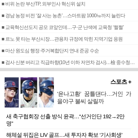
■ 비위 논란 부산TP, 외부인사 혁신위 설치
■ 경남 농정 비전 ‘잘 사는 농촌’…스마트팜 1000㏊까지 늘린다
■ 교육혁신선도지 공모 코앞인데…구·군 난색에 교육청 ‘쩔쩔’
■ 르노 못 타는 부산시장…관용차 규정에 막힌 지역기업 응원
■ 마산 원도심 행정·주거복합단지 연내 준공 수순
■ 검사 신분 버리고 직급하향(10년 이하 저연차 검사)…檢 중수청행 기피
스포츠 +
‘윤나고황’ 꿈틀댄다…거인 가
을야구 불씨 살릴까
새 축구협회장 선출 방식 윤곽…“선거인단 192→2만
명”
해체설 뒤집은 LIV 골프…새 투자자 확보 ‘기사회생’