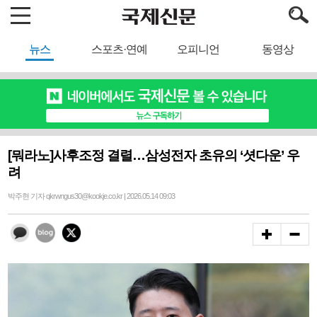
뉴스
스포츠·연예
오피니언
동영상
[뭐라노]사후조정 결렬…삼성전자 초유의 ‘셧다운’ 우
려
박주현 기자 qkrwngus30@kookje.co.kr | 2026.05.14 09:03