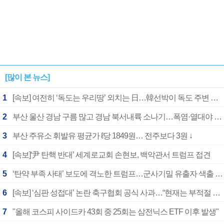
[많이 본 뉴스]
1
[속보] 여전히 ‘독도는 우리땅’ 외치는 日…韓선박이 독도 주변 해양조사 활동하자 반발
2
부산 울산 경남 구름 많고 경남 북서내륙 소나기…폭염·열대야 계속
3
부산 주유소 휘발유 평균가 ℓ당 1849원… 전주보다 3원 ↓
4
[속보]‘尹 탄핵 반대’ 세계로교회 손현보, 백악관서 트럼프 접견
5
‘탄약 부족 사태’ 보도에 격노한 트럼프…군사기밀 유출자 색출 지시
6
[속보] ‘심판 성접대’ 논란 축구협회 공식 사과…“현재는 부적절 행위 없어”
7
"올해 코스피 사이드카 43회 중 25회는 삼전닉스 ETF 이후 발생"