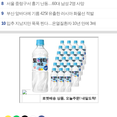
8
서울 중랑구서 흉기 난동…60대 남성 2명 사망
9
부산 앞바다에 기름 425ℓ 유출한 러시아 화물선 적발
10
입추 지났지만 푹푹 찐다…온열질환자 10년 만에 3배