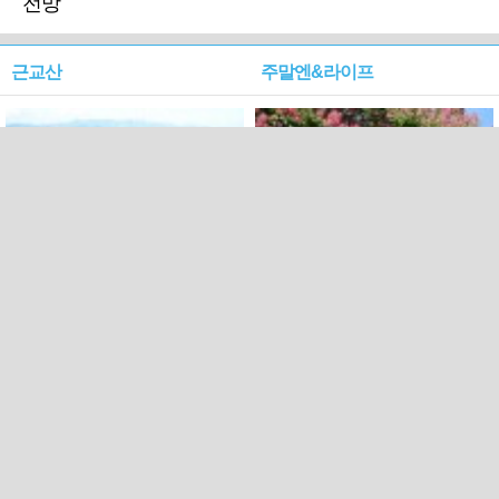
전망
근교산
주말엔&라이프
근교산&그너머…상주·문경
폭염보다 더 뜨거워라…100
청화산~시루봉
일을 붉게 불태울 ‘선비정신’
피었네
PC버전
엑스
페이스북
Copyright ⓒ 2015 All rights reserved by 국제신문