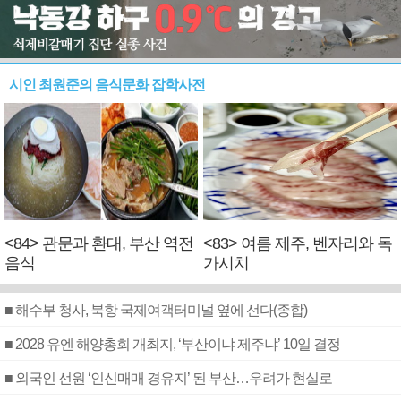
시인 최원준의 음식문화 잡학사전
<84> 관문과 환대, 부산 역전
<83> 여름 제주, 벤자리와 독
음식
가시치
■ 해수부 청사, 북항 국제여객터미널 옆에 선다(종합)
■ 2028 유엔 해양총회 개최지, ‘부산이냐 제주냐’ 10일 결정
■ 외국인 선원 ‘인신매매 경유지’ 된 부산…우려가 현실로