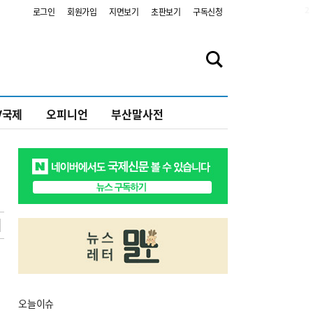
2
로그인
회원가입
지면보기
초판보기
구독신청
V국제
오피니언
부산말사전
오늘
이슈