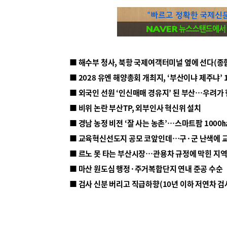
■ 해수부 청사, 북항 국제여객터미널 옆에 선다(종
■ 2028 유엔 해양총회 개최지, ‘부산이냐 제주냐’ 
■ 외국인 선원 ‘인신매매 경유지’ 된 부산…우려가
■ 비위 논란 부산TP, 외부인사 혁신위 설치
■ 르노 못 타는 부산시장…관용차 규정에 막힌 지
■ 마산 원도심 행정·주거복합단지 연내 준공 수순