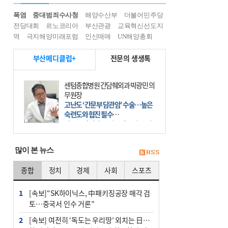
폭염
중대범죄수사청
해양수산부
더불어민주당
전당대회
르노코리아
부산관광
교육혁신선도지
역
극지해양미래포럼
인신매매
UN해양총회
부산메디클럽+
전문의 생생톡
센텀종합병원 간담췌외과 박광민 의
무원장
고난도 ‘간문부 담관암’ 수술…높은
숙련도와 협진 필수
간문부 담관암(클라츠킨 종양)은 좌
우 간에서 나오는, 담관(담즙 배출 경
로)이 합쳐지는 부위인 ‘간문부(肝門
많이 본 뉴스
部)’에 생기는 악성 종양이다. 간동맥
문맥 림프절 담
종합
정치
경제
사회
스포츠
1
[속보]“SK하이닉스, 中패키징공장 매각 검
토…중국서 인수 거론”
2
[속보] 여전히 ‘독도는 우리땅’ 외치는 日…