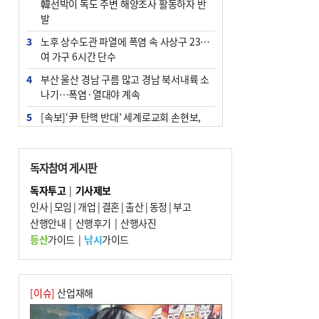
韓선박이 독도 주변 해양조사 활동하자 반
발
3
노후 상수도관 파열에 폭염 속 사상구 2300
여 가구 6시간 단수
4
부산 울산 경남 구름 많고 경남 북서내륙 소
나기…폭염·열대야 계속
5
[속보]‘尹 탄핵 반대’ 세계로교회 손현보,
백악관서 트럼프 접견
6
‘탄약 부족 사태’ 보도에 격노한 트럼프…
독자참여 게시판
군사기밀 유출자 색출 지시
독자투고
|
기사제보
7
부산 주유소 휘발유 평균가 ℓ당 1849원…
인사
|
모임
|
개업
|
결혼
|
출산
|
동정
|
부고
전주보다 3원 ↓
산행안내
|
산행후기
|
산행사진
8
[속보] ‘심판 성접대’ 논란 축구협회 공식 사
등산
가이드
|
낚시
가이드
과…“현재는 부적절 행위 없어”
9
서울 중랑구서 흉기 난동…60대 남성 2명
사망
[이슈]
산업재해
10
"올해 코스피 사이드카 43회 중 25회는 삼