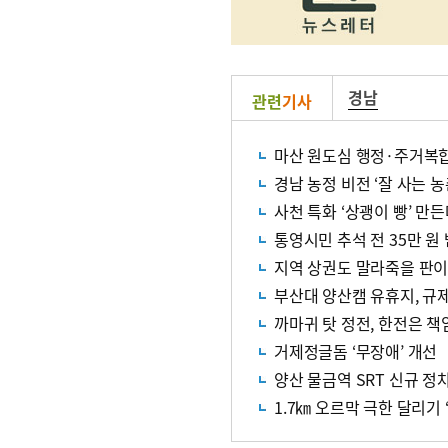
경남
관련
기사
마산 원도심 행정·주거복합
경남 농정 비전 ‘잘 사는 
사천 특화 ‘상괭이 빵’ 만
통영시민 추석 전 35만 원
지역 상권도 말라죽을 판이
부산대 양산캠 유휴지, 규
까마귀 탓 정전, 한전은 책
거제정글돔 ‘무장애’ 개선
양산 물금역 SRT 신규 
1.7㎞ 오르막 극한 달리기