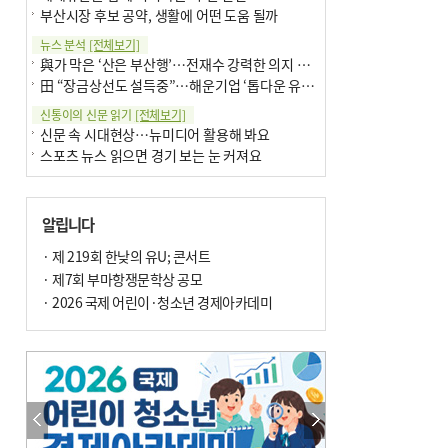
부산시장 후보 공약, 생활에 어떤 도움 될까
뉴스 분석
[전체보기]
與가 막은 ‘산은 부산행’…전재수 강력한 의지 표명 없인 공염불
田 “장금상선도 설득중”…해운기업 ‘톱다운 유치전’ 가속
신통이의 신문 읽기
[전체보기]
신문 속 시대현상…뉴미디어 활용해 봐요
스포츠 뉴스 읽으면 경기 보는 눈 커져요
어떻게 생각하십니까
[전체보기]
구·군 승진 축하화분 관행 없애자니 소상공인 울상
알립니다
3년째 병상에 있는 구의원…의정활동 못해도 월급 그대로
팩트체크
· 제 219회 한낮의 유U; 콘서트
[전체보기]
금정산 반려견 데리고 갈 수 있나…알아보니 ‘국립공원은 출입 불가’
· 제7회 부마항쟁문학상 공모
서울 도림천도 공업용수 활용한다는 사례, 정수 없이 한강물 공급…수질만 공업용수
· 2026 국제 어린이·청소년 경제아카데미
포토에세이
[전체보기]
연꽃 위 개개비
의령 한우산 털중나리
한 손 뉴스
[전체보기]
시민이 개발한 폭염 대응 앱 ‘그늘로’ 길안내 지도 등 인기
골목 맛집 발굴 고메 셀렉션…부산시, 페스티벌 시월 연계