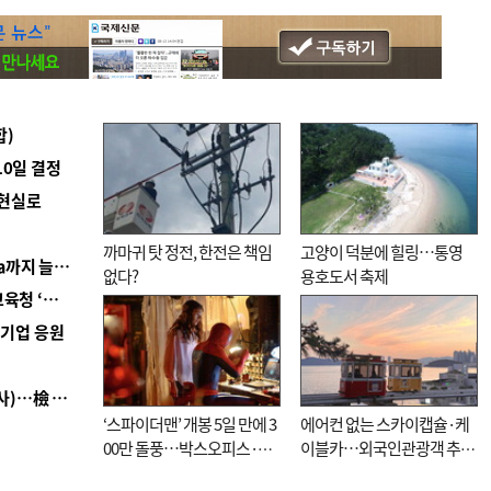
합)
10일 결정
 현실로
까마귀 탓 정전, 한전은 책임
고양이 덕분에 힐링…통영
■ 경남 농정 비전 ‘잘 사는 농촌’…스마트팜 1000㏊까지 늘린다
없다?
용호도서 축제
■ 교육혁신선도지 공모 코앞인데…구·군 난색에 교육청 ‘쩔쩔’
역기업 응원
■ 검사 신분 버리고 직급하향(10년 이하 저연차 검사)…檢 중수청행 기피
‘스파이더맨’ 개봉 5일 만에 3
에어컨 없는 스카이캡슐·케
00만 돌풍…박스오피스·예
이블카…외국인관광객 추억
매율 동시 1위
대신 고역 될라