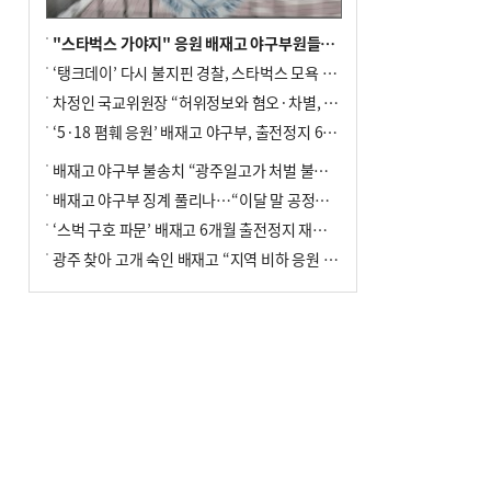
"스타벅스 가야지" 응원 배재고 야구부원들, 학교서 징계 처분
‘탱크데이’ 다시 불지핀 경찰, 스타벅스 모욕 혐의 압수수색
차정인 국교위원장 “허위정보와 혐오·차별, 학교 교실까지 유입"
‘5·18 폄훼 응원’ 배재고 야구부, 출전정지 6개월→1개월 감경
배재고 야구부 불송치 “광주일고가 처벌 불원 의사 표해”
배재고 야구부 징계 풀리나…“이달 말 공정위서 재심의”
‘스벅 구호 파문’ 배재고 6개월 출전정지 재심 신청키로
광주 찾아 고개 숙인 배재고 “지역 비하 응원 잘못”(종합)