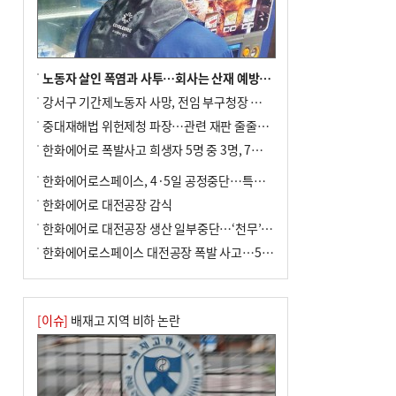
전닉스 ETF 이후 발생"
노동자 살인 폭염과 사투…회사는 산재 예방·전기료 절감 전력
강서구 기간제노동자 사망, 전임 부구청장 檢 송치
중대재해법 위헌제청 파장…관련 재판 줄줄이 브레이크
한화에어로 폭발사고 희생자 5명 중 3명, 7일 영면
한화에어로스페이스, 4·5일 공정중단…특별 안전점검
한화에어로 대전공장 감식
한화에어로 대전공장 생산 일부중단…‘천무’ 수출 비상
한화에어로스페이스 대전공장 폭발 사고…5명 사망·2명 부상(종합)
[이슈]
배재고 지역 비하 논란