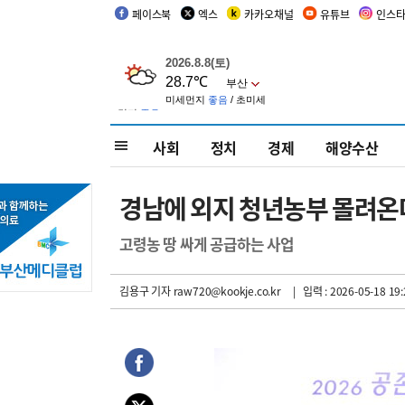
페이스북
엑스
카카오채널
유튜브
인스
사회
정치
경제
해양수산
경남에 외지 청년농부 몰려온
고령농 땅 싸게 공급하는 사업
김용구 기자
raw720@kookje.co.kr
| 입력 : 2026-05-18 19: