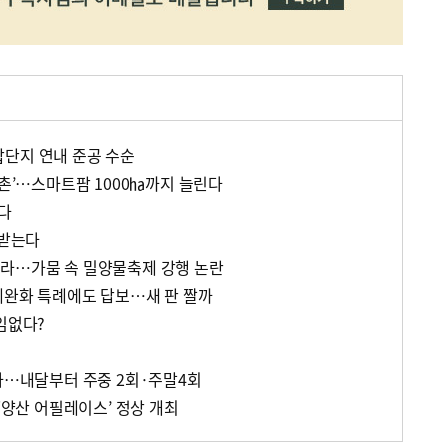
단지 연내 준공 수순
농촌’…스마트팜 1000㏊까지 늘린다
든다
 받는다
라…가뭄 속 밀양물축제 강행 논란
제완화 특례에도 답보…새 판 짤까
임없다?
정차…내달부터 주중 2회·주말4회
 ‘양산 어필레이스’ 정상 개최