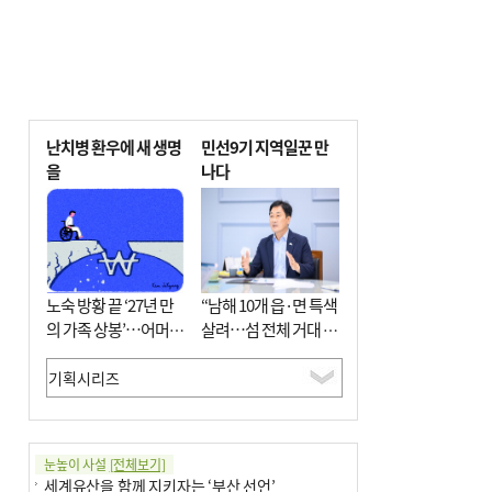
난치병 환우에 새 생명
민선9기 지역일꾼 만
을
나다
노숙 방황 끝 ‘27년 만
“남해 10개 읍·면 특색
의 가족 상봉’…어머니
살려…섬 전체 거대 정
와 행복 꿈꿔
원으로 조성”
눈높이 사설
[전체보기]
세계유산을 함께 지키자는 ‘부산 선언’