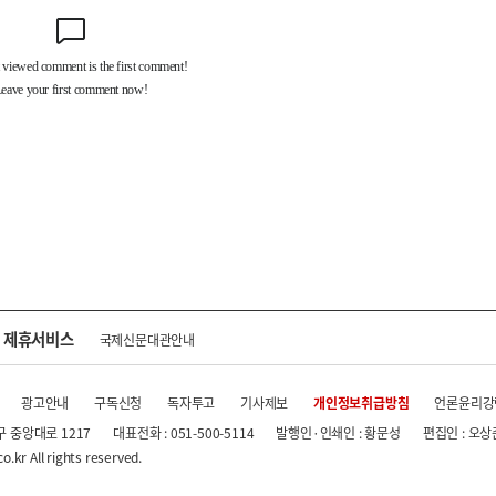
제휴서비스
국제신문대관안내
광고안내
구독신청
독자투고
기사제보
개인정보취급방침
언론윤리강
구 중앙대로 1217
대표전화 : 051-500-5114
발행인·인쇄인 : 황문성
편집인 : 오상
.kr All rights reserved.