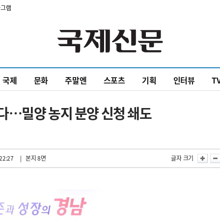
타그램
국제
문화
주말엔
스포츠
기획
인터뷰
T
다…밀양 농지 분양 신청 쇄도
22:27
| 본지 8면
글자 크기