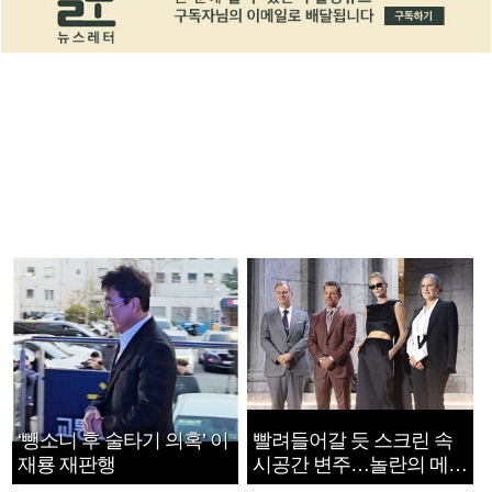
‘뺑소니 후 술타기 의혹’ 이
빨려들어갈 듯 스크린 속
재룡 재판행
시공간 변주…놀란의 메시
지는 ‘전쟁 속죄’