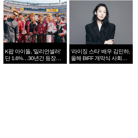
K팝 아이돌, '밀리언셀러'
‘라이징 스타’ 배우 김민하,
단 1.6%…30년간 등장
올해 BIFF 개막식 사회자
1182개팀 전수조사
확정