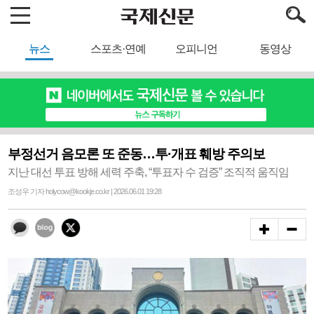
뉴스
스포츠·연예
오피니언
동영상
부정선거 음모론 또 준동…투·개표 훼방 주의보
지난 대선 투표 방해 세력 주축, “투표자 수 검증” 조직적 움직임
조성우 기자 holycow@kookje.co.kr | 2026.06.01 19:28