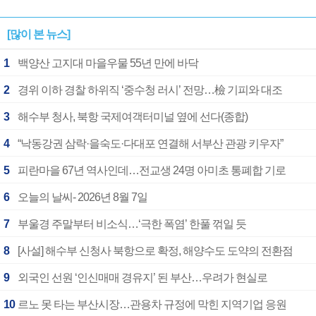
[많이 본 뉴스]
1
백양산 고지대 마을우물 55년 만에 바닥
2
경위 이하 경찰 하위직 ‘중수청 러시’ 전망…檢 기피와 대조
3
해수부 청사, 북항 국제여객터미널 옆에 선다(종합)
4
“낙동강권 삼락·을숙도·다대포 연결해 서부산 관광 키우자”
5
피란마을 67년 역사인데…전교생 24명 아미초 통폐합 기로
6
오늘의 날씨- 2026년 8월 7일
7
부울경 주말부터 비소식…‘극한 폭염’ 한풀 꺾일 듯
8
[사설] 해수부 신청사 북항으로 확정, 해양수도 도약의 전환점
9
외국인 선원 ‘인신매매 경유지’ 된 부산…우려가 현실로
10
르노 못 타는 부산시장…관용차 규정에 막힌 지역기업 응원