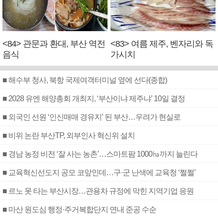
<84> 관문과 환대, 부산 역전
<83> 여름 제주, 벤자리와 독
음식
가시치
■ 해수부 청사, 북항 국제여객터미널 옆에 선다(종합)
■ 2028 유엔 해양총회 개최지, ‘부산이냐 제주냐’ 10일 결정
■ 외국인 선원 ‘인신매매 경유지’ 된 부산…우려가 현실로
■ 비위 논란 부산TP, 외부인사 혁신위 설치
■ 경남 농정 비전 ‘잘 사는 농촌’…스마트팜 1000㏊까지 늘린다
■ 교육혁신선도지 공모 코앞인데…구·군 난색에 교육청 ‘쩔쩔’
■ 르노 못 타는 부산시장…관용차 규정에 막힌 지역기업 응원
■ 마산 원도심 행정·주거복합단지 연내 준공 수순