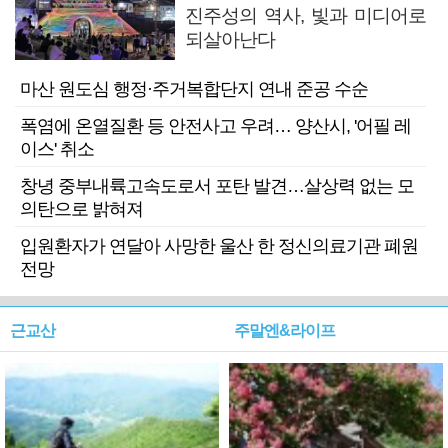
진주성의 역사, 빛과 미디어로
되살아난다
마산 원도심 행정·주거복합단지 연내 준공 수순
폭염에 온열질환 등 안전사고 우려… 양산시, '어필 레
이스' 취소
창녕 중부내륙고속도로서 포탄 발견…살상력 없는 모
의탄으로 밝혀져
입원환자가 연달아 사망한 울산 한 정신의료기관 폐원
전망
근교산
주말엔&라이프