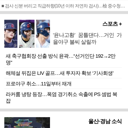
■ 검사 신분 버리고 직급하향(10년 이하 저연차 검사)…檢 중수청행 기피
스포츠 +
‘윤나고황’ 꿈틀댄다…거인 가
을야구 불씨 살릴까
새 축구협회장 선출 방식 윤곽…“선거인단 192→2만
명”
해체설 뒤집은 LIV 골프…새 투자자 확보 ‘기사회생’
프로야구 취소…11일부터 재개
라커룸 냉탕 등장…폭염 경기취소 속출에 PS 셈법 복
잡
울산·경남 소식