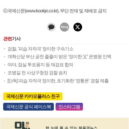
ⓒ국제신문(www.kookje.co.kr), 무단 전재 및 재배포 금지
관련
기사
검찰, '피습 자작극' 정이한 구속기소
개혁신당 부산 공천 줄줄이 받은 ‘정이한 父’ 온병원 인맥
여야, 잠실 투표용지 등 재검표 합의
조병길 전 사상구청장 검찰 송치
[단독] 피습 자작극 정이한, 초기화한 ‘깡통폰’ 경찰 제출
국제신문 카카오플러스 친구
국제신문 공식 페이스북
인스타그램