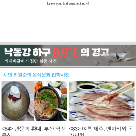
시인 최원준의 음식문화 잡학사전
<84> 관문과 환대, 부산 역전
<83> 여름 제주, 벤자리와 독
음식
가시치