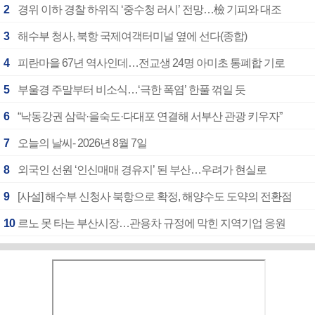
2
경위 이하 경찰 하위직 ‘중수청 러시’ 전망…檢 기피와 대조
3
해수부 청사, 북항 국제여객터미널 옆에 선다(종합)
4
피란마을 67년 역사인데…전교생 24명 아미초 통폐합 기로
5
부울경 주말부터 비소식…‘극한 폭염’ 한풀 꺾일 듯
6
“낙동강권 삼락·을숙도·다대포 연결해 서부산 관광 키우자”
7
오늘의 날씨- 2026년 8월 7일
8
외국인 선원 ‘인신매매 경유지’ 된 부산…우려가 현실로
9
[사설] 해수부 신청사 북항으로 확정, 해양수도 도약의 전환점
10
르노 못 타는 부산시장…관용차 규정에 막힌 지역기업 응원