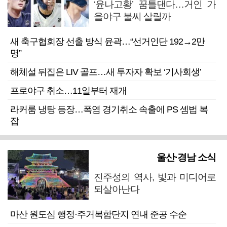
‘윤나고황’ 꿈틀댄다…거인 가
을야구 불씨 살릴까
새 축구협회장 선출 방식 윤곽…“선거인단 192→2만
명”
해체설 뒤집은 LIV 골프…새 투자자 확보 ‘기사회생’
프로야구 취소…11일부터 재개
라커룸 냉탕 등장…폭염 경기취소 속출에 PS 셈법 복
잡
울산·경남 소식
진주성의 역사, 빛과 미디어로
되살아난다
마산 원도심 행정·주거복합단지 연내 준공 수순