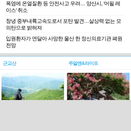
폭염에 온열질환 등 안전사고 우려… 양산시, '어필 레
이스' 취소
창녕 중부내륙고속도로서 포탄 발견…살상력 없는 모
의탄으로 밝혀져
입원환자가 연달아 사망한 울산 한 정신의료기관 폐원
전망
근교산
주말엔&라이프
근교산&그너머…상주·문경
폭염보다 더 뜨거워라…100
청화산~시루봉
일을 붉게 불태울 ‘선비정신’