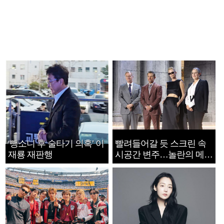
‘뺑소니 후 술타기 의혹’ 이
빨려들어갈 듯 스크린 속
재룡 재판행
시공간 변주…놀란의 메시
지는 ‘전쟁 속죄’