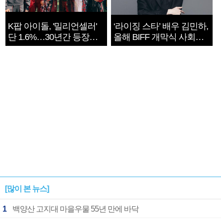
K팝 아이돌, '밀리언셀러'
‘라이징 스타’ 배우 김민하,
단 1.6%…30년간 등장
올해 BIFF 개막식 사회자
1182개팀 전수조사
확정
[많이 본 뉴스]
1
백양산 고지대 마을우물 55년 만에 바닥