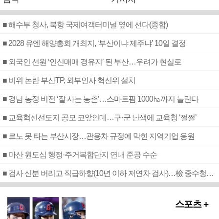
■ 해수부 청사, 북항 국제여객터미널 옆에 선다(종합)
■ 2028 유엔 해양총회 개최지, ‘부산이냐 제주냐’ 10일 결정
■ 외국인 선원 ‘인신매매 경유지’ 된 부산…우려가 현실로
■ 비위 논란 부산TP, 외부인사 혁신위 설치
■ 경남 농정 비전 ‘잘 사는 농촌’…스마트팜 1000㏊까지 늘린다
■ 교육혁신선도지 공모 코앞인데…구·군 난색에 교육청 ‘쩔쩔’
■ 르노 못 타는 부산시장…관용차 규정에 막힌 지역기업 응원
■ 마산 원도심 행정·주거복합단지 연내 준공 수순
■ 검사 신분 버리고 직급하향(10년 이하 저연차 검사)…檢 중수청행 기피
스포츠 +