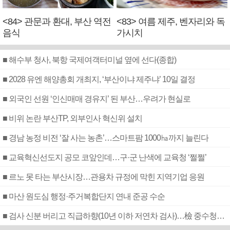
<84> 관문과 환대, 부산 역전
<83> 여름 제주, 벤자리와 독
음식
가시치
■ 해수부 청사, 북항 국제여객터미널 옆에 선다(종합)
■ 2028 유엔 해양총회 개최지, ‘부산이냐 제주냐’ 10일 결정
■ 외국인 선원 ‘인신매매 경유지’ 된 부산…우려가 현실로
■ 비위 논란 부산TP, 외부인사 혁신위 설치
■ 경남 농정 비전 ‘잘 사는 농촌’…스마트팜 1000㏊까지 늘린다
■ 교육혁신선도지 공모 코앞인데…구·군 난색에 교육청 ‘쩔쩔’
■ 르노 못 타는 부산시장…관용차 규정에 막힌 지역기업 응원
■ 마산 원도심 행정·주거복합단지 연내 준공 수순
■ 검사 신분 버리고 직급하향(10년 이하 저연차 검사)…檢 중수청행 기피