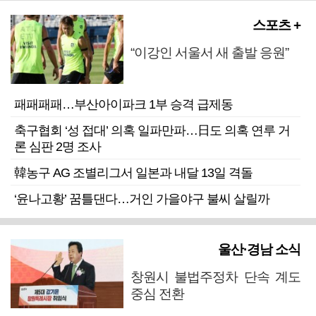
스포츠 +
“이강인 서울서 새 출발 응원”
패패패패…부산아이파크 1부 승격 급제동
축구협회 ‘성 접대’ 의혹 일파만파…日도 의혹 연루 거
론 심판 2명 조사
韓농구 AG 조별리그서 일본과 내달 13일 격돌
‘윤나고황’ 꿈틀댄다…거인 가을야구 불씨 살릴까
울산·경남 소식
창원시 불법주정차 단속 계도
중심 전환