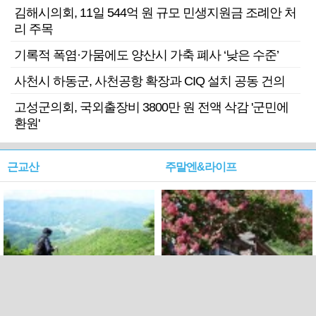
김해시의회, 11일 544억 원 규모 민생지원금 조례안 처
리 주목
기록적 폭염·가뭄에도 양산시 가축 폐사 ‘낮은 수준’
사천시 하동군, 사천공항 확장과 CIQ 설치 공동 건의
고성군의회, 국외출장비 3800만 원 전액 삭감 '군민에
환원'
근교산
주말엔&라이프
근교산&그너머…상주·문경
폭염보다 더 뜨거워라…100
청화산~시루봉
일을 붉게 불태울 ‘선비정신’