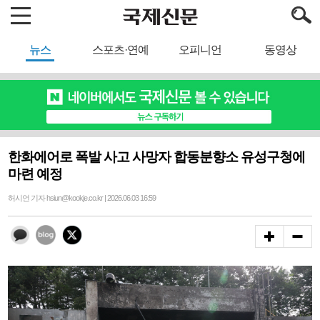
뉴스
스포츠·연예
오피니언
동영상
한화에어로 폭발 사고 사망자 합동분향소 유성구청에
마련 예정
허시언 기자 hsiun@kookje.co.kr | 2026.06.03 16:59