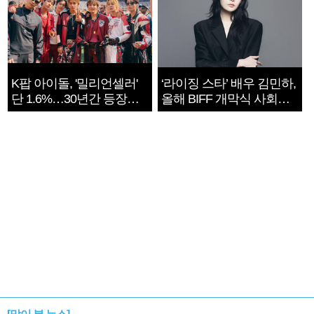
K팝 아이돌, '밀리언셀러'
‘라이징 스타’ 배우 김민하,
단 1.6%…30년간 등장
올해 BIFF 개막식 사회자
1182개팀 전수조사
확정