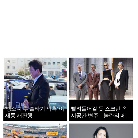
‘뺑소니 후 술타기 의혹’ 이
빨려들어갈 듯 스크린 속
재룡 재판행
시공간 변주…놀란의 메시
지는 ‘전쟁 속죄’