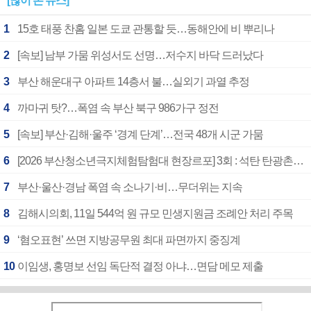
[많이 본 뉴스]
1
15호 태풍 찬홈 일본 도쿄 관통할 듯…동해안에 비 뿌리나
2
[속보] 남부 가뭄 위성서도 선명…저수지 바닥 드러났다
3
부산 해운대구 아파트 14층서 불…실외기 과열 추정
4
까마귀 탓?…폭염 속 부산 북구 986가구 정전
5
[속보] 부산·김해·울주 ‘경계 단계’…전국 48개 시군 가뭄
6
[2026 부산청소년극지체험탐험대 현장르포] 3회 : 석탄 탄광촌에서 북극 연구의 중심지로
7
부산·울산·경남 폭염 속 소나기·비…무더위는 지속
8
김해시의회, 11일 544억 원 규모 민생지원금 조례안 처리 주목
9
‘혐오표현’ 쓰면 지방공무원 최대 파면까지 중징계
10
이임생, 홍명보 선임 독단적 결정 아냐…면담 메모 제출