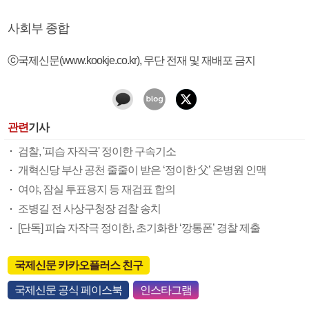
사회부 종합
ⓒ국제신문(www.kookje.co.kr), 무단 전재 및 재배포 금지
관련
기사
검찰, '피습 자작극' 정이한 구속기소
개혁신당 부산 공천 줄줄이 받은 ‘정이한 父’ 온병원 인맥
여야, 잠실 투표용지 등 재검표 합의
조병길 전 사상구청장 검찰 송치
[단독] 피습 자작극 정이한, 초기화한 ‘깡통폰’ 경찰 제출
국제신문 카카오플러스 친구
국제신문 공식 페이스북
인스타그램