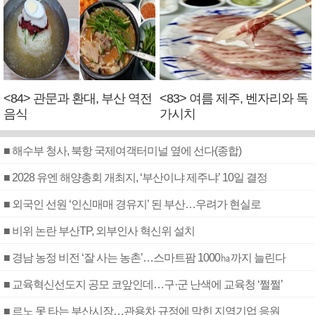
<84> 관문과 환대, 부산 역전
<83> 여름 제주, 벤자리와 독
음식
가시치
■ 해수부 청사, 북항 국제여객터미널 옆에 선다(종합)
■ 2028 유엔 해양총회 개최지, ‘부산이냐 제주냐’ 10일 결정
■ 외국인 선원 ‘인신매매 경유지’ 된 부산…우려가 현실로
■ 비위 논란 부산TP, 외부인사 혁신위 설치
■ 경남 농정 비전 ‘잘 사는 농촌’…스마트팜 1000㏊까지 늘린다
■ 교육혁신선도지 공모 코앞인데…구·군 난색에 교육청 ‘쩔쩔’
■ 르노 못 타는 부산시장…관용차 규정에 막힌 지역기업 응원