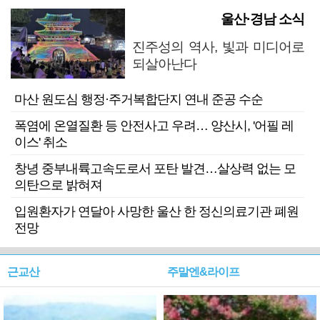
울산·경남 소식
진주성의 역사, 빛과 미디어로
되살아난다
마산 원도심 행정·주거복합단지 연내 준공 수순
폭염에 온열질환 등 안전사고 우려… 양산시, '어필 레
이스' 취소
창녕 중부내륙고속도로서 포탄 발견…살상력 없는 모
의탄으로 밝혀져
입원환자가 연달아 사망한 울산 한 정신의료기관 폐원
전망
근교산
주말엔&라이프