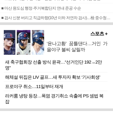
■ 마산 원도심 행정·주거복합단지 연내 준공 수순
■ 검사 신분 버리고 직급하향(10년 이하 저연차 검사)…檢 중수청행 기피
스포츠 +
‘윤나고황’ 꿈틀댄다…거인 가
을야구 불씨 살릴까
새 축구협회장 선출 방식 윤곽…“선거인단 192→2만
명”
해체설 뒤집은 LIV 골프…새 투자자 확보 ‘기사회생’
프로야구 취소…11일부터 재개
라커룸 냉탕 등장…폭염 경기취소 속출에 PS 셈법 복
잡