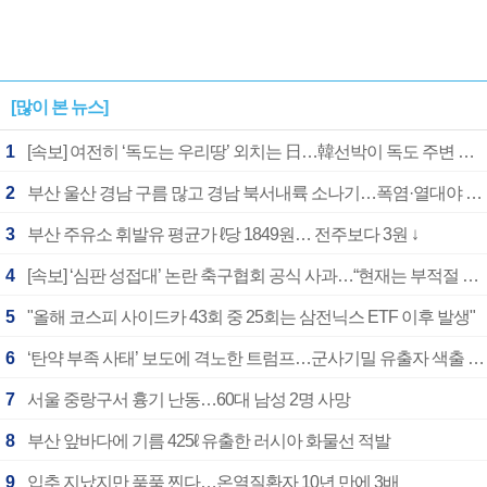
[많이 본 뉴스]
1
[속보] 여전히 ‘독도는 우리땅’ 외치는 日…韓선박이 독도 주변 해양조사 활동하자 반발
2
부산 울산 경남 구름 많고 경남 북서내륙 소나기…폭염·열대야 계속
3
부산 주유소 휘발유 평균가 ℓ당 1849원… 전주보다 3원 ↓
4
[속보] ‘심판 성접대’ 논란 축구협회 공식 사과…“현재는 부적절 행위 없어”
5
"올해 코스피 사이드카 43회 중 25회는 삼전닉스 ETF 이후 발생"
6
‘탄약 부족 사태’ 보도에 격노한 트럼프…군사기밀 유출자 색출 지시
7
서울 중랑구서 흉기 난동…60대 남성 2명 사망
8
부산 앞바다에 기름 425ℓ 유출한 러시아 화물선 적발
9
입추 지났지만 푹푹 찐다…온열질환자 10년 만에 3배