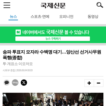
뉴스
스포츠·연예
오피니언
동영상
송파 투표지 모자라 수백명 대기…양산선 선거사무원
폭행(종합)
투·개표소 이모저모
사회부 종합 | 2026.06.04 00:03