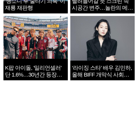
‘뺑소니 후 술타기 의혹’ 이
빨려들어갈 듯 스크린 속
재룡 재판행
시공간 변주…놀란의 메시
지는 ‘전쟁 속죄’
K팝 아이돌, '밀리언셀러'
‘라이징 스타’ 배우 김민하,
단 1.6%…30년간 등장
올해 BIFF 개막식 사회자
1182개팀 전수조사
확정