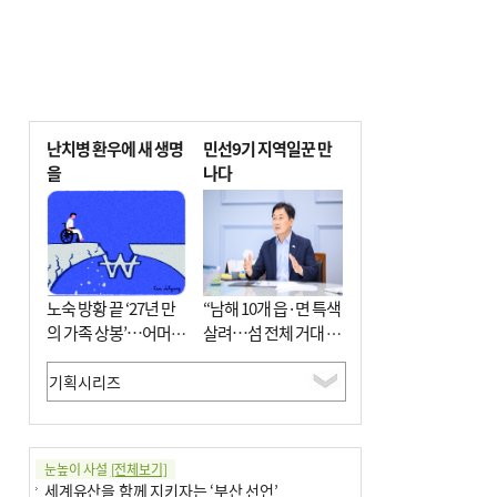
난치병 환우에 새 생명
민선9기 지역일꾼 만
을
나다
노숙 방황 끝 ‘27년 만
“남해 10개 읍·면 특색
의 가족 상봉’…어머니
살려…섬 전체 거대 정
와 행복 꿈꿔
원으로 조성”
눈높이 사설
[전체보기]
세계유산을 함께 지키자는 ‘부산 선언’