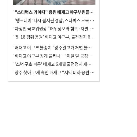
"스타벅스 가야지" 응원 배재고 야구부원들, 학교서 징계 처분
‘탱크데이’ 다시 불지핀 경찰, 스타벅스 모욕 혐의 압수수색
차정인 국교위원장 “허위정보와 혐오·차별, 학교 교실까지 유입"
‘5·18 폄훼 응원’ 배재고 야구부, 출전정지 6개월→1개월 감경
배재고 야구부 불송치 “광주일고가 처벌 불원 의사 표해”
배재고 야구부 징계 풀리나…“이달 말 공정위서 재심의”
‘스벅 구호 파문’ 배재고 6개월 출전정지 재심 신청키로
광주 찾아 고개 숙인 배재고 “지역 비하 응원 잘못”(종합)