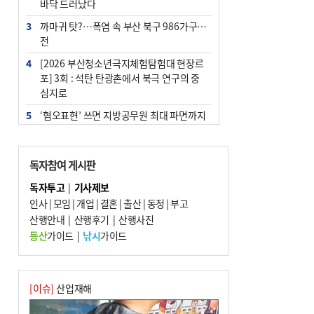
바닥 드러났다
3
까마귀 탓?…폭염 속 부산 북구 986가구 정
전
4
[2026 부산청소년극지체험탐험대 현장르
포] 3회 : 석탄 탄광촌에서 북극 연구의 중
심지로
5
‘혐오표현’ 쓰면 지방공무원 최대 파면까지
중징계
6
[속보] 부산·김해·울주 ‘경계 단계’…전국
독자참여 게시판
48개 시군 가뭄
독자투고
|
기사제보
7
이임생, 홍명보 선임 독단적 결정 아냐…면
인사
|
모임
|
개업
|
결혼
|
출산
|
동정
|
부고
담 메모 제출
산행안내
|
산행후기
|
산행사진
8
부산·울산·경남 폭염 속 소나기·비…무더
등산
가이드
|
낚시
가이드
위는 지속
9
경찰가족 관련 사건 45건…그동안 파악조
차 안해
[이슈]
산업재해
10
홈플 사태에 2분기 대형마트 판매 9.4%