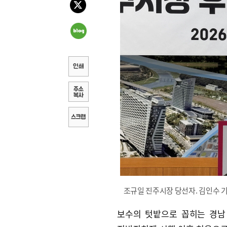
조규일 진주시장 당선자. 김인수 기자 i
보수의 텃밭으로 꼽히는 경남