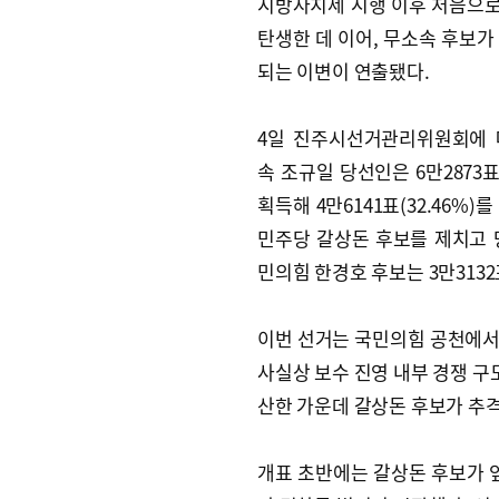
지방자치제 시행 이후 처음으로
탄생한 데 이어, 무소속 후보가
되는 이변이 연출됐다.
4일 진주시선거관리위원회에 
속 조규일 당선인은 6만2873표(
획득해 4만6141표(32.46%)
민주당 갈상돈 후보를 제치고 
민의힘 한경호 후보는 3만3132표
이번 선거는 국민의힘 공천에서
사실상 보수 진영 내부 경쟁 구
산한 가운데 갈상돈 후보가 추격
개표 초반에는 갈상돈 후보가 앞