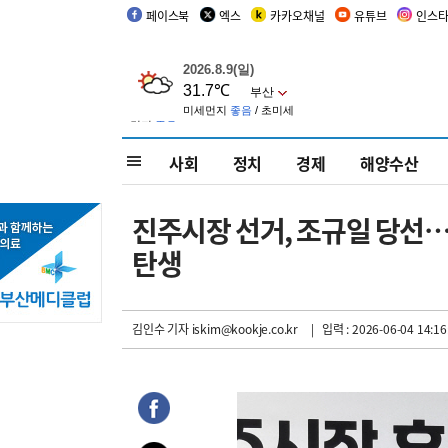
페이스북
엑스
카카오채널
유튜브
인스
사회
정치
경제
해양수산
진주시장 선거, 조규일 당선…
탄생
김인수 기자
iskim@kookje.co.kr
| 입력 : 2026-06-04 14:16