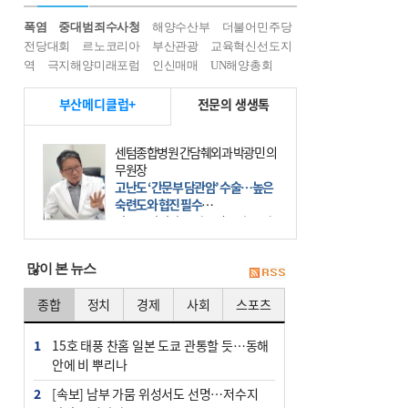
폭염
중대범죄수사청
해양수산부
더불어민주당
전당대회
르노코리아
부산관광
교육혁신선도지
역
극지해양미래포럼
인신매매
UN해양총회
부산메디클럽+
전문의 생생톡
센텀종합병원 간담췌외과 박광민 의
무원장
고난도 ‘간문부 담관암’ 수술…높은
숙련도와 협진 필수
간문부 담관암(클라츠킨 종양)은 좌
우 간에서 나오는, 담관(담즙 배출 경
로)이 합쳐지는 부위인 ‘간문부(肝門
많이 본 뉴스
部)’에 생기는 악성 종양이다. 간동맥
문맥 림프절 담
종합
정치
경제
사회
스포츠
1
15호 태풍 찬홈 일본 도쿄 관통할 듯…동해
안에 비 뿌리나
2
[속보] 남부 가뭄 위성서도 선명…저수지