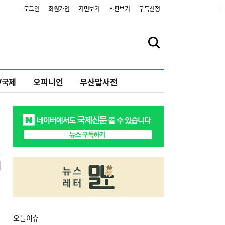
2
로그인
회원가입
지면보기
초판보기
구독신청
V국제
오피니언
부산말사전
오늘
이슈