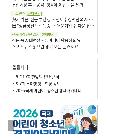
부산시장 후보 공약, 생활에 어떤 도움 될까
뉴스 분석
[전체보기]
與가 막은 ‘산은 부산행’…전재수 강력한 의지 표명 없인 공염불
田 “장금상선도 설득중”…해운기업 ‘톱다운 유치전’ 가속
신통이의 신문 읽기
[전체보기]
신문 속 시대현상…뉴미디어 활용해 봐요
스포츠 뉴스 읽으면 경기 보는 눈 커져요
어떻게 생각하십니까
[전체보기]
구·군 승진 축하화분 관행 없애자니 소상공인 울상
알립니다
3년째 병상에 있는 구의원…의정활동 못해도 월급 그대로
팩트체크
· 제 219회 한낮의 유U; 콘서트
[전체보기]
금정산 반려견 데리고 갈 수 있나…알아보니 ‘국립공원은 출입 불가’
· 제7회 부마항쟁문학상 공모
서울 도림천도 공업용수 활용한다는 사례, 정수 없이 한강물 공급…수질만 공업용수
· 2026 국제 어린이·청소년 경제아카데미
포토에세이
[전체보기]
연꽃 위 개개비
의령 한우산 털중나리
한 손 뉴스
[전체보기]
시민이 개발한 폭염 대응 앱 ‘그늘로’ 길안내 지도 등 인기
골목 맛집 발굴 고메 셀렉션…부산시, 페스티벌 시월 연계