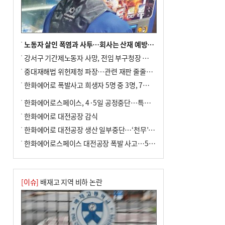
↓…백화점은 14.8%↑
노동자 살인 폭염과 사투…회사는 산재 예방·전기료 절감 전력
강서구 기간제노동자 사망, 전임 부구청장 檢 송치
중대재해법 위헌제청 파장…관련 재판 줄줄이 브레이크
한화에어로 폭발사고 희생자 5명 중 3명, 7일 영면
한화에어로스페이스, 4·5일 공정중단…특별 안전점검
한화에어로 대전공장 감식
한화에어로 대전공장 생산 일부중단…‘천무’ 수출 비상
한화에어로스페이스 대전공장 폭발 사고…5명 사망·2명 부상(종합)
[이슈]
배재고 지역 비하 논란