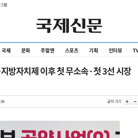
타그램
국제
문화
주말엔
스포츠
기획
인터뷰
T
지방자치제 이후 첫 무소속·첫 3선 시장
:38
글자 크기