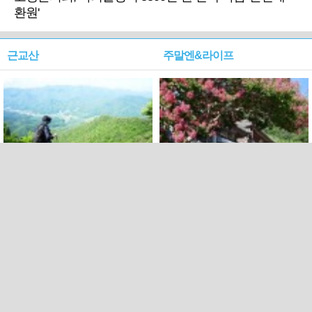
환원'
근교산
주말엔&라이프
근교산&그너머…상주·문경
폭염보다 더 뜨거워라…100
청화산~시루봉
일을 붉게 불태울 ‘선비정신’
피었네
PC버전
엑스
페이스북
Copyright ⓒ 2015 All rights reserved by 국제신문