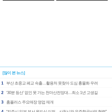
1182개팀 전수조사
확정
[많이 본 뉴스]
1
부산 초중교 폐교 속출…활용처 못찾아 도심 흉물화 우려
2
‘30분 등산’ 없인 못 가는 천마산전망대…최소 1년 고생길
3
홈플러스 주요매장 영업 재개
4
“진주시 일부 부서 원도심 이전…사천시와 우주항공산업 협력”