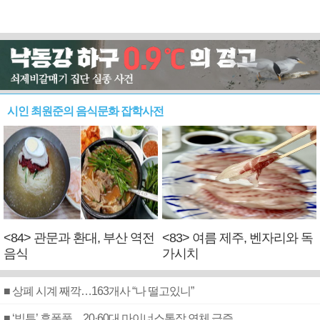
시인 최원준의 음식문화 잡학사전
<84> 관문과 환대, 부산 역전
<83> 여름 제주, 벤자리와 독
음식
가시치
■ 상폐 시계 째깍…163개사 “나 떨고있니”
■ ‘빚투’ 후폭풍…20·60대 마이너스통장 연체 급증