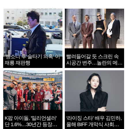
‘뺑소니 후 술타기 의혹’ 이
빨려들어갈 듯 스크린 속
재룡 재판행
시공간 변주…놀란의 메시
지는 ‘전쟁 속죄’
K팝 아이돌, '밀리언셀러'
‘라이징 스타’ 배우 김민하,
단 1.6%…30년간 등장
올해 BIFF 개막식 사회자