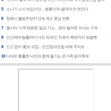
5
소나기 소식 반갑지만…찜통더위·열대야 안 꺾인다
6
창원시 불법주정차 단속 계도 중심 전환
7
엘시티 ‘사무장병원’ 일당 기소…명의 빌려준 의사는 구속
8
인신매매 탈출하다 다친 외국인, 치료비 폭탄까지 맞을뻔
9
신고 없이 홍보·모집…민간임대조합 피해 주의보
10
다대포 황홀한 낙조와 함께 즐기는 온가족 음악축제