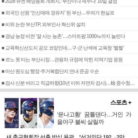
■ 2028 유엔 해양총회 개최지, ‘부산이냐 제주냐’ 10일 결정
■ 외국인 선원 ‘인신매매 경유지’ 된 부산…우려가 현실로
■ 비위 논란 부산TP, 외부인사 혁신위 설치
■ 경남 농정 비전 ‘잘 사는 농촌’…스마트팜 1000㏊까지 늘린다
■ 교육혁신선도지 공모 코앞인데…구·군 난색에 교육청 ‘쩔쩔’
■ 르노 못 타는 부산시장…관용차 규정에 막힌 지역기업 응원
■ 마산 원도심 행정·주거복합단지 연내 준공 수순
■ 검사 신분 버리고 직급하향(10년 이하 저연차 검사)…檢 중수청행 기피
스포츠 +
‘윤나고황’ 꿈틀댄다…거인 가
을야구 불씨 살릴까
새 축구협회장 선출 방식 윤곽…“선거인단 192→2만