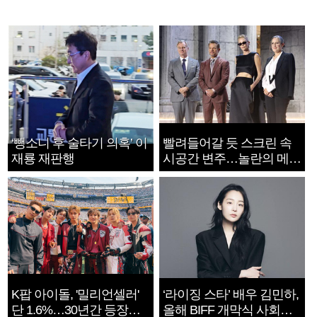
‘뺑소니 후 술타기 의혹’ 이
빨려들어갈 듯 스크린 속
재룡 재판행
시공간 변주…놀란의 메시
지는 ‘전쟁 속죄’
K팝 아이돌, '밀리언셀러'
‘라이징 스타’ 배우 김민하,
단 1.6%…30년간 등장
올해 BIFF 개막식 사회자