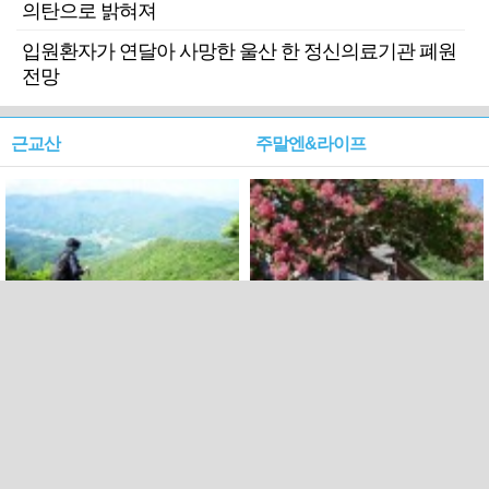
의탄으로 밝혀져
입원환자가 연달아 사망한 울산 한 정신의료기관 폐원
전망
근교산
주말엔&라이프
근교산&그너머…상주·문경
폭염보다 더 뜨거워라…100
청화산~시루봉
일을 붉게 불태울 ‘선비정신’
피었네
PC버전
엑스
페이스북
Copyright ⓒ 2015 All rights reserved by 국제신문