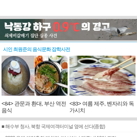
시인 최원준의 음식문화 잡학사전
<84> 관문과 환대, 부산 역전
<83> 여름 제주, 벤자리와 독
음식
가시치
■ 해수부 청사, 북항 국제여객터미널 옆에 선다(종합)