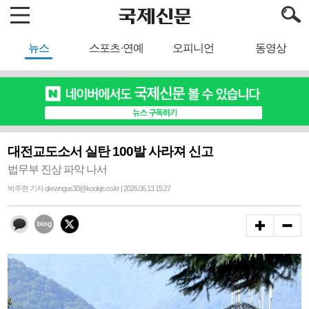
뉴스
스포츠·연예
오피니언
동영상
대전교도소서 실탄 100발 사라져 신고
법무부 진상 파악 나서
박주현 기자 qkrwngus30@kookje.co.kr | 2026.06.13 15:27