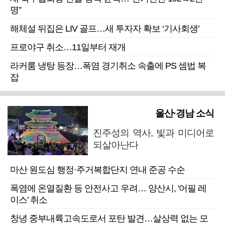
명”
해체설 뒤집은 LIV 골프…새 투자자 확보 ‘기사회생’
프로야구 취소…11일부터 재개
라커룸 냉탕 등장…폭염 경기취소 속출에 PS 셈법 복
잡
울산·경남 소식
진주성의 역사, 빛과 미디어로
되살아난다
마산 원도심 행정·주거복합단지 연내 준공 수순
폭염에 온열질환 등 안전사고 우려… 양산시, '어필 레
이스' 취소
창녕 중부내륙고속도로서 포탄 발견…살상력 없는 모