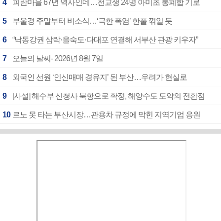
4
피란마을 67년 역사인데…전교생 24명 아미초 통폐합 기로
5
부울경 주말부터 비소식…‘극한 폭염’ 한풀 꺾일 듯
6
“낙동강권 삼락·을숙도·다대포 연결해 서부산 관광 키우자”
7
오늘의 날씨- 2026년 8월 7일
8
외국인 선원 ‘인신매매 경유지’ 된 부산…우려가 현실로
9
[사설] 해수부 신청사 북항으로 확정, 해양수도 도약의 전환점
10
르노 못 타는 부산시장…관용차 규정에 막힌 지역기업 응원