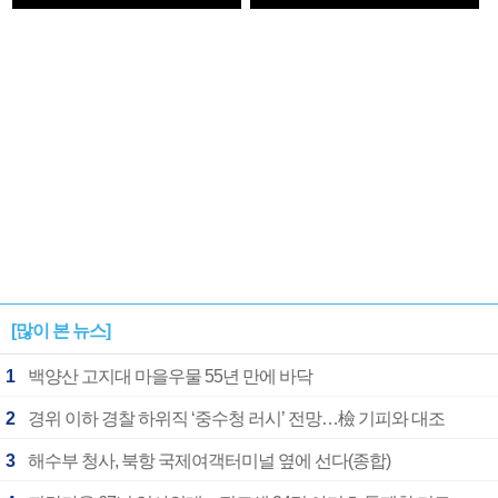
1182개팀 전수조사
확정
[많이 본 뉴스]
1
백양산 고지대 마을우물 55년 만에 바닥
2
경위 이하 경찰 하위직 ‘중수청 러시’ 전망…檢 기피와 대조
3
해수부 청사, 북항 국제여객터미널 옆에 선다(종합)