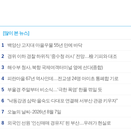
[많이 본 뉴스]
1
백양산 고지대 마을우물 55년 만에 바닥
2
경위 이하 경찰 하위직 ‘중수청 러시’ 전망…檢 기피와 대조
3
해수부 청사, 북항 국제여객터미널 옆에 선다(종합)
4
피란마을 67년 역사인데…전교생 24명 아미초 통폐합 기로
5
부울경 주말부터 비소식…‘극한 폭염’ 한풀 꺾일 듯
6
“낙동강권 삼락·을숙도·다대포 연결해 서부산 관광 키우자”
7
오늘의 날씨- 2026년 8월 7일
8
외국인 선원 ‘인신매매 경유지’ 된 부산…우려가 현실로