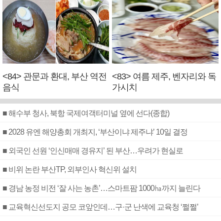
<84> 관문과 환대, 부산 역전
<83> 여름 제주, 벤자리와 독
음식
가시치
■ 해수부 청사, 북항 국제여객터미널 옆에 선다(종합)
■ 2028 유엔 해양총회 개최지, ‘부산이냐 제주냐’ 10일 결정
■ 외국인 선원 ‘인신매매 경유지’ 된 부산…우려가 현실로
■ 비위 논란 부산TP, 외부인사 혁신위 설치
■ 경남 농정 비전 ‘잘 사는 농촌’…스마트팜 1000㏊까지 늘린다
■ 교육혁신선도지 공모 코앞인데…구·군 난색에 교육청 ‘쩔쩔’