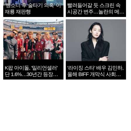
‘뺑소니 후 술타기 의혹’ 이
빨려들어갈 듯 스크린 속
재룡 재판행
시공간 변주…놀란의 메시
지는 ‘전쟁 속죄’
K팝 아이돌, '밀리언셀러'
‘라이징 스타’ 배우 김민하,
단 1.6%…30년간 등장
올해 BIFF 개막식 사회자
1182개팀 전수조사
확정