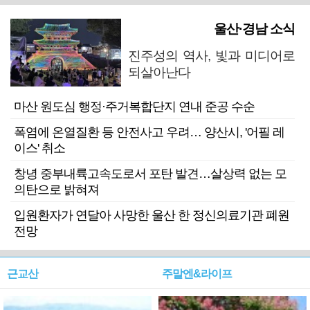
울산·경남 소식
진주성의 역사, 빛과 미디어로
되살아난다
마산 원도심 행정·주거복합단지 연내 준공 수순
폭염에 온열질환 등 안전사고 우려… 양산시, '어필 레
이스' 취소
창녕 중부내륙고속도로서 포탄 발견…살상력 없는 모
의탄으로 밝혀져
입원환자가 연달아 사망한 울산 한 정신의료기관 폐원
전망
근교산
주말엔&라이프