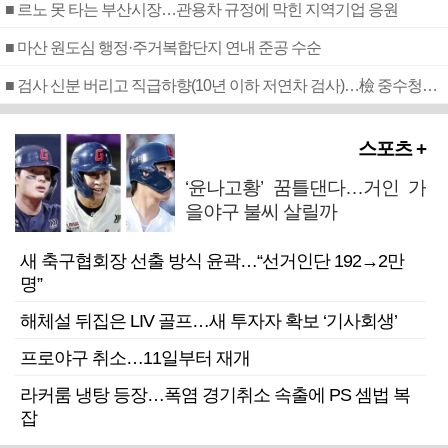
■ 르노 못 타는 부산시장…관용차 규정에 막힌 지역기업 응원
■ 마산 원도심 행정·주거복합단지 연내 준공 수순
■ 검사 신분 버리고 직급하향(10년 이하 저연차 검사)…檢 중수청행 기피
스포츠 +
‘윤나고황’ 꿈틀댄다…거인 가
을야구 불씨 살릴까
새 축구협회장 선출 방식 윤곽…“선거인단 192→2만
명”
해체설 뒤집은 LIV 골프…새 투자자 확보 ‘기사회생’
프로야구 취소…11일부터 재개
라커룸 냉탕 등장…폭염 경기취소 속출에 PS 셈법 복
잡