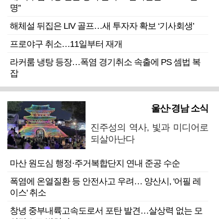
명”
해체설 뒤집은 LIV 골프…새 투자자 확보 ‘기사회생’
프로야구 취소…11일부터 재개
라커룸 냉탕 등장…폭염 경기취소 속출에 PS 셈법 복
잡
울산·경남 소식
진주성의 역사, 빛과 미디어로
되살아난다
마산 원도심 행정·주거복합단지 연내 준공 수순
폭염에 온열질환 등 안전사고 우려… 양산시, '어필 레
이스' 취소
창녕 중부내륙고속도로서 포탄 발견…살상력 없는 모