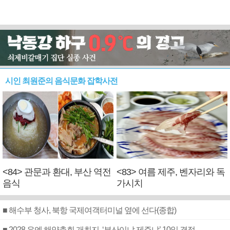
시인 최원준의 음식문화 잡학사전
<84> 관문과 환대, 부산 역전
<83> 여름 제주, 벤자리와 독
음식
가시치
■ 해수부 청사, 북항 국제여객터미널 옆에 선다(종합)
■ 2028 유엔 해양총회 개최지, ‘부산이냐 제주냐’ 10일 결정