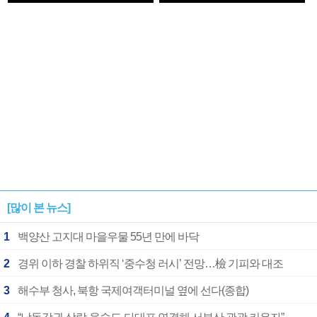
1182개팀 전수조사
확정
[많이 본 뉴스]
1
백양산 고지대 마을우물 55년 만에 바닥
2
경위 이하 경찰 하위직 ‘중수청 러시’ 전망…檢 기피와 대조
3
해수부 청사, 북항 국제여객터미널 옆에 선다(종합)