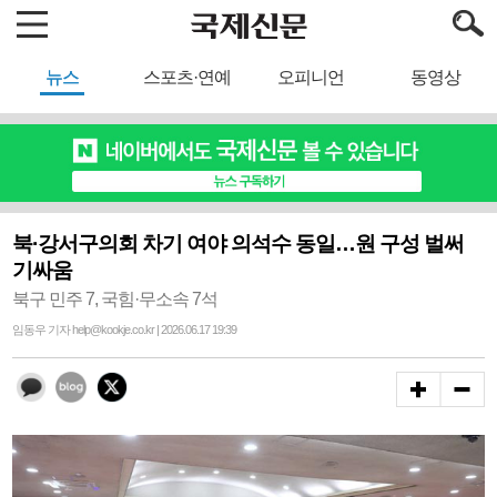
뉴스
스포츠·연예
오피니언
동영상
북·강서구의회 차기 여야 의석수 동일…원 구성 벌써
기싸움
북구 민주 7, 국힘·무소속 7석
임동우 기자 help@kookje.co.kr | 2026.06.17 19:39