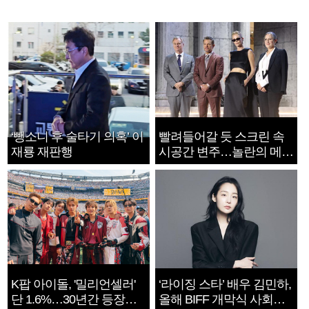
‘뺑소니 후 술타기 의혹’ 이
빨려들어갈 듯 스크린 속
재룡 재판행
시공간 변주…놀란의 메시
지는 ‘전쟁 속죄’
K팝 아이돌, '밀리언셀러'
‘라이징 스타’ 배우 김민하,
단 1.6%…30년간 등장
올해 BIFF 개막식 사회자