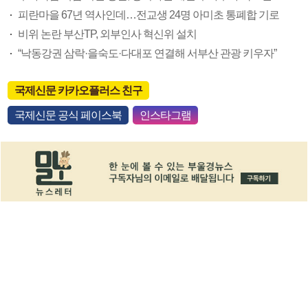
피란마을 67년 역사인데…전교생 24명 아미초 통폐합 기로
비위 논란 부산TP, 외부인사 혁신위 설치
“낙동강권 삼락·을숙도·다대포 연결해 서부산 관광 키우자”
국제신문 카카오플러스 친구
국제신문 공식 페이스북
인스타그램