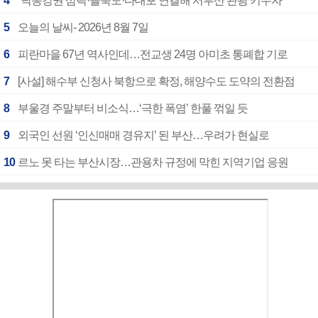
4
“낙동강권 삼락·을숙도·다대포 연결해 서부산 관광 키우자”
5
오늘의 날씨- 2026년 8월 7일
6
피란마을 67년 역사인데…전교생 24명 아미초 통폐합 기로
7
[사설] 해수부 신청사 북항으로 확정, 해양수도 도약의 전환점
8
부울경 주말부터 비소식…‘극한 폭염’ 한풀 꺾일 듯
9
외국인 선원 ‘인신매매 경유지’ 된 부산…우려가 현실로
10
르노 못 타는 부산시장…관용차 규정에 막힌 지역기업 응원