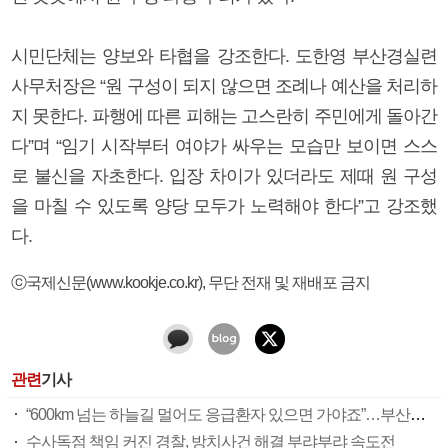
시민단체는 양보와 타협을 강조한다. 도한영 부산경실련
사무처장은 “원 구성이 되지 않으면 조례나 예산을 처리하
지 못한다. 파행에 따른 피해는 고스란히 주민에게 돌아간
다”며 “임기 시작부터 여야가 싸우는 모습만 보이면 스스
로 불신을 자초한다. 입장 차이가 있더라도 제때 원 구성
을 마칠 수 있도록 양당 모두가 노력해야 한다”고 강조했
다.
ⓒ국제신문(www.kookje.co.kr), 무단 전재 및 재배포 금지
관련
기사
“600km 넘는 하늘길 멀어도 응급환자 있으면 가야죠”…부산소방항공대 활약상 눈길
수사독점 책임 커진 경찰, 방치사건 해결 부랴부랴 속도전