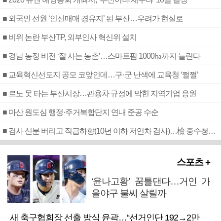
■ 외국인 선원 ‘인신매매 경유지’ 된 부산…우려가 현실로
■ 비위 논란 부산TP, 외부인사 혁신위 설치
■ 경남 농정 비전 ‘잘 사는 농촌’…스마트팜 1000㏊까지 늘린다
■ 교육혁신선도지 공모 코앞인데…구·군 난색에 교육청 ‘쩔쩔’
■ 르노 못 타는 부산시장…관용차 규정에 막힌 지역기업 응원
■ 마산 원도심 행정·주거복합단지 연내 준공 수순
■ 검사 신분 버리고 직급하향(10년 이하 저연차 검사)…檢 중수청행 기피
스포츠 +
‘윤나고황’ 꿈틀댄다…거인 가
을야구 불씨 살릴까
새 축구협회장 선출 방식 윤곽…“선거인단 192→2만