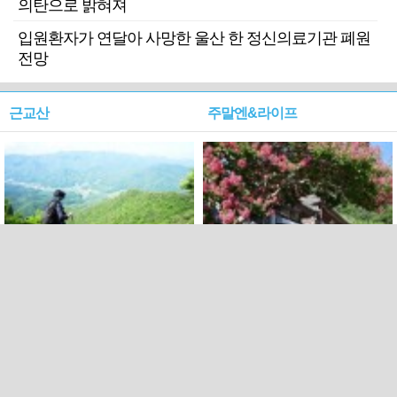
의탄으로 밝혀져
입원환자가 연달아 사망한 울산 한 정신의료기관 폐원
전망
근교산
주말엔&라이프
근교산&그너머…상주·문경
폭염보다 더 뜨거워라…100
청화산~시루봉
일을 붉게 불태울 ‘선비정신’
피었네
PC버전
엑스
페이스북
Copyright ⓒ 2015 All rights reserved by 국제신문