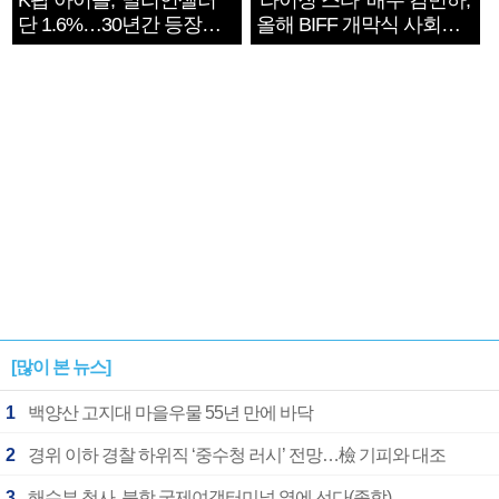
K팝 아이돌, '밀리언셀러'
‘라이징 스타’ 배우 김민하,
단 1.6%…30년간 등장
올해 BIFF 개막식 사회자
1182개팀 전수조사
확정
[많이 본 뉴스]
1
백양산 고지대 마을우물 55년 만에 바닥
2
경위 이하 경찰 하위직 ‘중수청 러시’ 전망…檢 기피와 대조
3
해수부 청사, 북항 국제여객터미널 옆에 선다(종합)