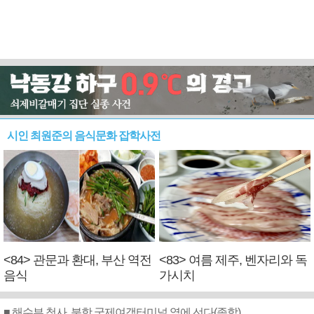
시인 최원준의 음식문화 잡학사전
<84> 관문과 환대, 부산 역전
<83> 여름 제주, 벤자리와 독
음식
가시치
■ 해수부 청사, 북항 국제여객터미널 옆에 선다(종합)