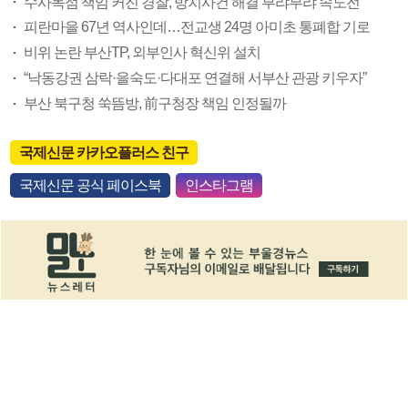
수사독점 책임 커진 경찰, 방치사건 해결 부랴부랴 속도전
피란마을 67년 역사인데…전교생 24명 아미초 통폐합 기로
비위 논란 부산TP, 외부인사 혁신위 설치
“낙동강권 삼락·을숙도·다대포 연결해 서부산 관광 키우자”
부산 북구청 쑥뜸방, 前구청장 책임 인정될까
국제신문 카카오플러스 친구
국제신문 공식 페이스북
인스타그램