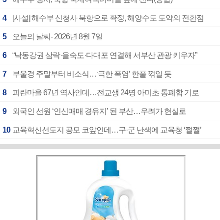
4
[사설] 해수부 신청사 북항으로 확정, 해양수도 도약의 전환점
5
오늘의 날씨- 2026년 8월 7일
6
“낙동강권 삼락·을숙도·다대포 연결해 서부산 관광 키우자”
7
부울경 주말부터 비소식…‘극한 폭염’ 한풀 꺾일 듯
8
피란마을 67년 역사인데…전교생 24명 아미초 통폐합 기로
9
외국인 선원 ‘인신매매 경유지’ 된 부산…우려가 현실로
10
교육혁신선도지 공모 코앞인데…구·군 난색에 교육청 ‘쩔쩔’