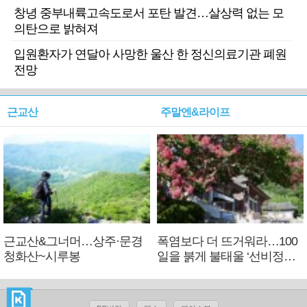
창녕 중부내륙고속도로서 포탄 발견…살상력 없는 모
의탄으로 밝혀져
입원환자가 연달아 사망한 울산 한 정신의료기관 폐원
전망
근교산
주말엔&라이프
근교산&그너머…상주·문경
폭염보다 더 뜨거워라…100
청화산~시루봉
일을 붉게 불태울 ‘선비정신’
피었네