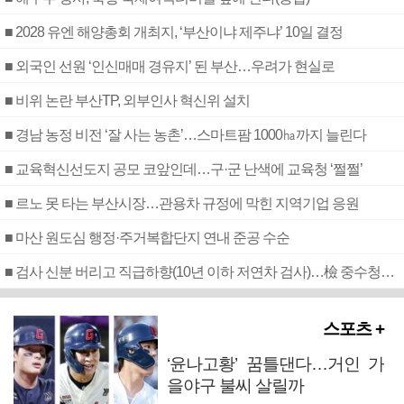
■ 2028 유엔 해양총회 개최지, ‘부산이냐 제주냐’ 10일 결정
■ 외국인 선원 ‘인신매매 경유지’ 된 부산…우려가 현실로
■ 비위 논란 부산TP, 외부인사 혁신위 설치
■ 경남 농정 비전 ‘잘 사는 농촌’…스마트팜 1000㏊까지 늘린다
■ 교육혁신선도지 공모 코앞인데…구·군 난색에 교육청 ‘쩔쩔’
■ 르노 못 타는 부산시장…관용차 규정에 막힌 지역기업 응원
■ 마산 원도심 행정·주거복합단지 연내 준공 수순
■ 검사 신분 버리고 직급하향(10년 이하 저연차 검사)…檢 중수청행 기피
스포츠 +
‘윤나고황’ 꿈틀댄다…거인 가
을야구 불씨 살릴까