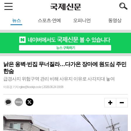
뉴스
스포츠·연예
오피니언
동영상
낡은 옹벽·빈집 무너질라…다가온 장마에 원도심 주민
한숨
급경사지 위험구역 관리 비해 사유지 이유로 사각지대 놓여
이유경 기자 rglee@kookje.co.kr | 2026.06.24 19:08