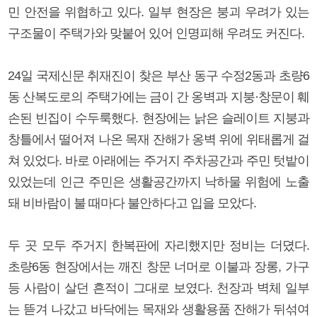
민 안전을 위협하고 있다. 일부 현장은 붕괴 우려가 있는
구조물이 주택가와 맞붙어 있어 인명피해 우려도 커진다.
24일 국제신문 취재진이 찾은 부산 동구 수정2동과 초량6
동 산복도로의 주택가에는 금이 간 옹벽과 지붕·창문이 훼
손된 빈집이 수두룩했다. 현장에는 낡은 슬레이트 지붕과
창틀에서 떨어져 나온 목재 잔해가 옹벽 위에 위태롭게 걸
쳐 있었다. 바로 아래에는 주거지 주차공간과 주민 텃밭이
있었는데 인근 주민은 생활공간까지 낙하물 위험에 노출
돼 비바람이 불 때마다 불안하다고 입을 모았다.
두 곳 모두 주거지 한복판에 자리했지만 정비는 더뎠다.
초량6동 현장에서는 깨진 창문 너머로 이불과 장롱, 가구
등 사람이 살던 흔적이 그대로 보였다. 천장과 벽체 일부
는 뜯겨 나갔고 바닥에는 목재와 생활용품 잔해가 뒤섞여