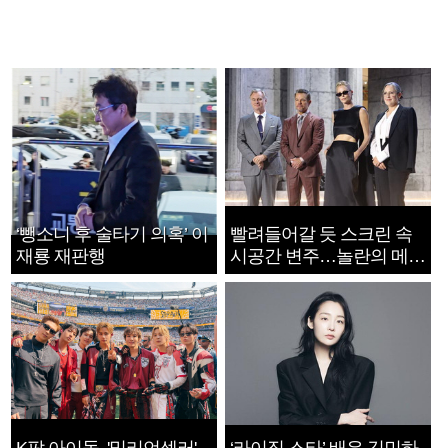
‘뺑소니 후 술타기 의혹’ 이
빨려들어갈 듯 스크린 속
재룡 재판행
시공간 변주…놀란의 메시
지는 ‘전쟁 속죄’