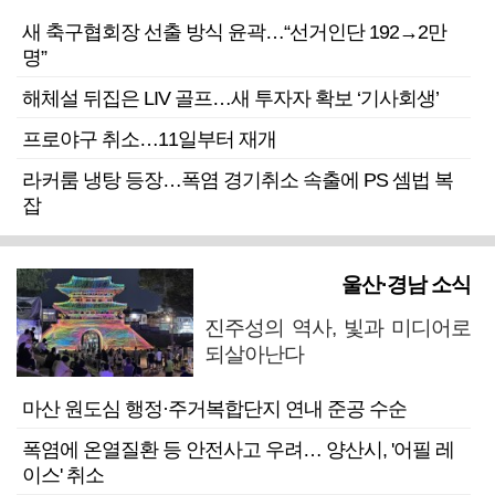
새 축구협회장 선출 방식 윤곽…“선거인단 192→2만
명”
해체설 뒤집은 LIV 골프…새 투자자 확보 ‘기사회생’
프로야구 취소…11일부터 재개
라커룸 냉탕 등장…폭염 경기취소 속출에 PS 셈법 복
잡
울산·경남 소식
진주성의 역사, 빛과 미디어로
되살아난다
마산 원도심 행정·주거복합단지 연내 준공 수순
폭염에 온열질환 등 안전사고 우려… 양산시, '어필 레
이스' 취소