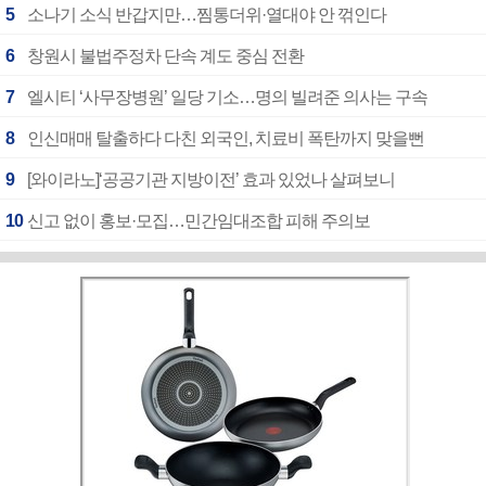
5
소나기 소식 반갑지만…찜통더위·열대야 안 꺾인다
6
창원시 불법주정차 단속 계도 중심 전환
7
엘시티 ‘사무장병원’ 일당 기소…명의 빌려준 의사는 구속
8
인신매매 탈출하다 다친 외국인, 치료비 폭탄까지 맞을뻔
9
[와이라노]‘공공기관 지방이전’ 효과 있었나 살펴보니
10
신고 없이 홍보·모집…민간임대조합 피해 주의보