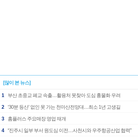
[많이 본 뉴스]
1
부산 초중교 폐교 속출…활용처 못찾아 도심 흉물화 우려
2
‘30분 등산’ 없인 못 가는 천마산전망대…최소 1년 고생길
3
홈플러스 주요매장 영업 재개
4
“진주시 일부 부서 원도심 이전…사천시와 우주항공산업 협력”