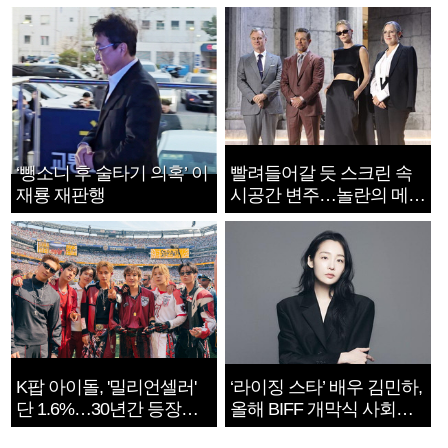
‘뺑소니 후 술타기 의혹’ 이
빨려들어갈 듯 스크린 속
재룡 재판행
시공간 변주…놀란의 메시
지는 ‘전쟁 속죄’
K팝 아이돌, '밀리언셀러'
‘라이징 스타’ 배우 김민하,
단 1.6%…30년간 등장
올해 BIFF 개막식 사회자
1182개팀 전수조사
확정