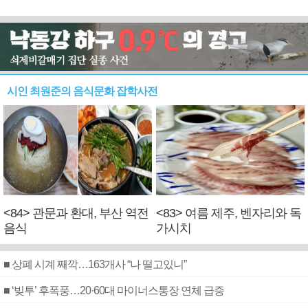
시인 최원준의 음식문화 잡학사전
<84> 관문과 환대, 부산 역전
<83> 여름 제주, 벤자리와 독
음식
가시치
■ 상폐 시계 째깍…163개사 “나 떨고있니”
■ ‘빚투’ 후폭풍…20·60대 마이너스통장 연체 급증