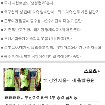
■ 국내 대형로펌도 ‘생성형 AI’ 쓴다
■ 축구협회 ‘성 접대’ 의혹 일파만파…日도 의혹 연루 거론 심판 2명 조사
■ 근무여건 깜깜이 중수청…檢수사관 이직 놓고 혼란
■ 기존 일반고 전환…과기원 영재학교 3개 더 만든다
■ 부산시립극단 예술감독 못 뽑았나, 안 뽑았나
■ 로봇 1000대가 상품 입출고 척척…롯데마트 24시간 배송 자동화
■ 해수부 청사, 북항 국제여객터미널 옆에 선다(종합)
스포츠 +
“이강인 서울서 새 출발 응원”
패패패패…부산아이파크 1부 승격 급제동