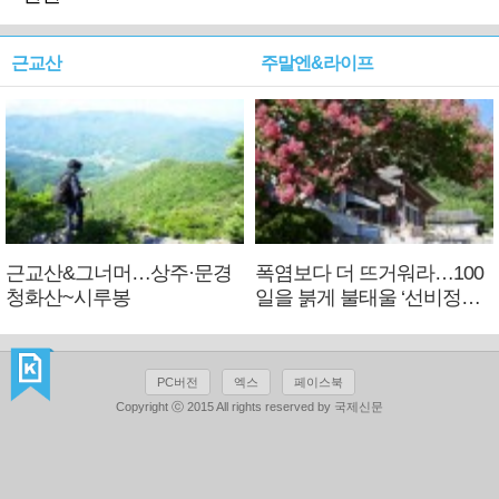
근교산
주말엔&라이프
근교산&그너머…상주·문경
폭염보다 더 뜨거워라…100
청화산~시루봉
일을 붉게 불태울 ‘선비정신’
피었네
PC버전
엑스
페이스북
Copyright ⓒ 2015 All rights reserved by 국제신문