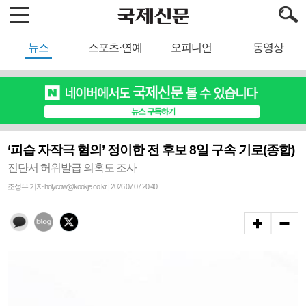
뉴스
스포츠·연예
오피니언
동영상
‘피습 자작극 혐의’ 정이한 전 후보 8일 구속 기로(종합)
진단서 허위발급 의혹도 조사
조성우 기자 holycow@kookje.co.kr | 2026.07.07 20:40