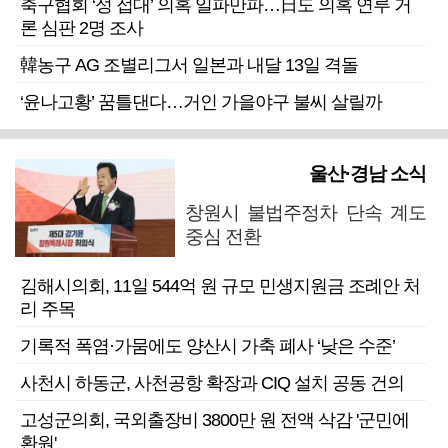
축구협회 ‘성 접대’ 의혹 일파만파…日도 의혹 연루 거
론 심판 2명 조사
韓농구 AG 조별리그서 일본과 내달 13일 격돌
‘윤나고황’ 꿈틀댄다…거인 가을야구 불씨 살릴까
울산·경남 소식
창원시 불법주정차 단속 계도
중심 전환
김해시의회, 11일 544억 원 규모 민생지원금 조례안 처
리 주목
기록적 폭염·가뭄에도 양산시 가축 폐사 ‘낮은 수준’
사천시 하동군, 사천공항 확장과 CIQ 설치 공동 건의
고성군의회, 국외출장비 3800만 원 전액 삭감 '군민에
환원'