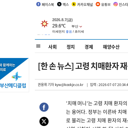
페이스북
엑스
카카오채널
유튜브
인스
사회
정치
경제
해양수산
[한 손 뉴스] 고령 치매환자 
권용휘 기자
kyw@kookje.co.kr
| 입력 : 2026-07-07 20:34:
‘치매 머니’는 고령 치매 환자의
는 용어다. 정부는 이른바 치매
로 불리는 고령 치매 환자의 재