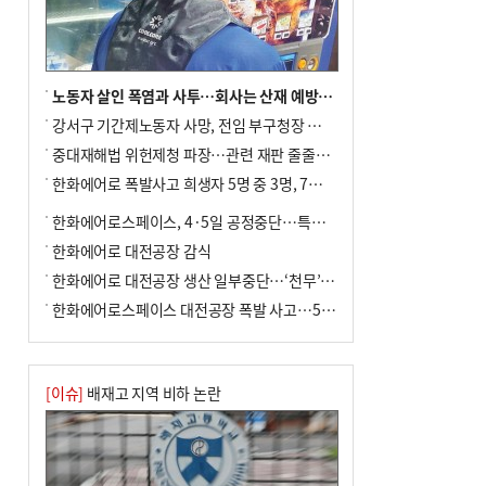
노동자 살인 폭염과 사투…회사는 산재 예방·전기료 절감 전력
강서구 기간제노동자 사망, 전임 부구청장 檢 송치
중대재해법 위헌제청 파장…관련 재판 줄줄이 브레이크
한화에어로 폭발사고 희생자 5명 중 3명, 7일 영면
한화에어로스페이스, 4·5일 공정중단…특별 안전점검
한화에어로 대전공장 감식
한화에어로 대전공장 생산 일부중단…‘천무’ 수출 비상
한화에어로스페이스 대전공장 폭발 사고…5명 사망·2명 부상(종합)
[이슈]
배재고 지역 비하 논란