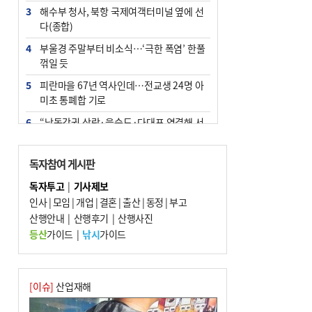
3
해수부 청사, 북항 국제여객터미널 옆에 선
다(종합)
4
부울경 주말부터 비소식…‘극한 폭염’ 한풀
꺾일 듯
5
피란마을 67년 역사인데…전교생 24명 아
미초 통폐합 기로
6
“낙동강권 삼락·을숙도·다대포 연결해 서
부산 관광 키우자”
7
오늘의 날씨- 2026년 8월 7일
독자참여 게시판
8
외국인 선원 ‘인신매매 경유지’ 된 부산…
독자투고
|
기사제보
우려가 현실로
인사
|
모임
|
개업
|
결혼
|
출산
|
동정
|
부고
9
산행안내
[사설] 해수부 신청사 북항으로 확정, 해양
|
산행후기
|
산행사진
수도 도약의 전환점
등산
가이드
|
낚시
가이드
10
르노 못 타는 부산시장…관용차 규정에 막
힌 지역기업 응원
[이슈]
산업재해