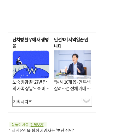
난치병 환우에 새 생명
민선9기 지역일꾼 만
을
나다
노숙 방황 끝 ‘27년 만
“남해 10개 읍·면 특색
의 가족 상봉’…어머니
살려…섬 전체 거대 정
와 행복 꿈꿔
원으로 조성”
눈높이 사설
[전체보기]
세계유산을 함께 지키자는 ‘부산 선언’