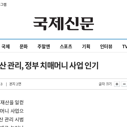
타그램
국제
문화
주말엔
스포츠
기획
인터뷰
T
재산 관리, 정부 치매머니 사업 인기
43
| 본지 2면
글자 크기
 재산을 일컫
 머니 사업으
산 관리 시범