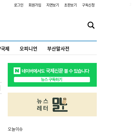
2
로그인
회원가입
지면보기
초판보기
구독신청
V국제
오피니언
부산말사전
오늘
이슈