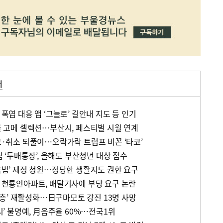
매
 폭염 대응 앱 ‘그늘로’ 길안내 지도 등 인기
발굴 고메 셀렉션…부산시, 페스티벌 시월 연계
경고·취소 되풀이…오락가락 트럼프 비꼰 ‘타코’
적립 ‘두배통장’, 올해도 부산청년 대상 접수
교육법’ 제정 청원…정당한 생활지도 권한 요구
꼰 천룡인아파트, 배달기사에 부당 요구 논란
그 단층’ 재활성화…日구마모토 강진 13명 사망
도시’ 불명예, 月음주율 60%…전국1위