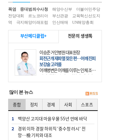
폭염
중대범죄수사청
해양수산부
더불어민주당
전당대회
르노코리아
부산관광
교육혁신선도지
역
극지해양미래포럼
인신매매
UN해양총회
부산메디클럽+
전문의 생생톡
이승준 거인병원 대표원장
회전근개 재파열 잦은 편…어깨 진피
보강술 고려를
어깨병변은 어깨를 이루는 인체 조직
에 발생하는 손상을 말한다. 여기에
는 오십견과 회전근개 증후군, 어깨
의 석회성 힘줄염 등이 있다. 국민건
많이 본 뉴스
강보험에 의하면 어깨병변
종합
정치
경제
사회
스포츠
1
백양산 고지대 마을우물 55년 만에 바닥
2
경위 이하 경찰 하위직 ‘중수청 러시’ 전
망…檢 기피와 대조