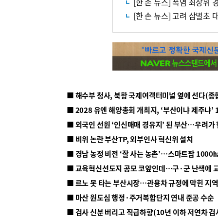
[한 손 뉴스] 폭염 최상위 
[한 손 뉴스] 고려 삼별
■ 해수부 청사, 북항 국제여객터미널 옆에 선다(종
■ 2028 유엔 해양총회 개최지, ‘부산이냐 제주냐’ 
■ 외국인 선원 ‘인신매매 경유지’ 된 부산…우려가
■ 비위 논란 부산TP, 외부인사 혁신위 설치
■ 르노 못 타는 부산시장…관용차 규정에 막힌 지
■ 마산 원도심 행정·주거복합단지 연내 준공 수순