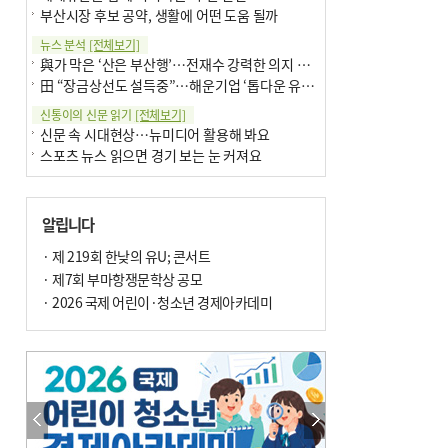
부산시장 후보 공약, 생활에 어떤 도움 될까
뉴스 분석
[전체보기]
與가 막은 ‘산은 부산행’…전재수 강력한 의지 표명 없인 공염불
田 “장금상선도 설득중”…해운기업 ‘톱다운 유치전’ 가속
신통이의 신문 읽기
[전체보기]
신문 속 시대현상…뉴미디어 활용해 봐요
스포츠 뉴스 읽으면 경기 보는 눈 커져요
어떻게 생각하십니까
[전체보기]
구·군 승진 축하화분 관행 없애자니 소상공인 울상
알립니다
3년째 병상에 있는 구의원…의정활동 못해도 월급 그대로
팩트체크
· 제 219회 한낮의 유U; 콘서트
[전체보기]
금정산 반려견 데리고 갈 수 있나…알아보니 ‘국립공원은 출입 불가’
· 제7회 부마항쟁문학상 공모
서울 도림천도 공업용수 활용한다는 사례, 정수 없이 한강물 공급…수질만 공업용수
· 2026 국제 어린이·청소년 경제아카데미
포토에세이
[전체보기]
연꽃 위 개개비
의령 한우산 털중나리
한 손 뉴스
[전체보기]
시민이 개발한 폭염 대응 앱 ‘그늘로’ 길안내 지도 등 인기
골목 맛집 발굴 고메 셀렉션…부산시, 페스티벌 시월 연계