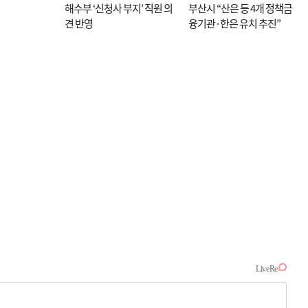
해수부 ‘신청사 부지’ 직원 의
부산시 “산은 등 4개 정책금
견 반영
융기관·한은 유치 추진”