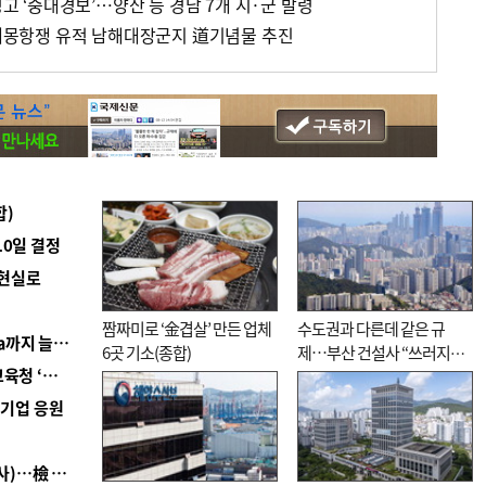
경고 ‘중대경보’…양산 등 경남 7개 시·군 발령
초 대몽항쟁 유적 남해대장군지 道기념물 추진
합)
10일 결정
 현실로
짬짜미로 ‘金겹살’ 만든 업체
수도권과 다른데 같은 규
■ 경남 농정 비전 ‘잘 사는 농촌’…스마트팜 1000㏊까지 늘린다
6곳 기소(종합)
제…부산 건설사 “쓰러지기
■ 교육혁신선도지 공모 코앞인데…구·군 난색에 교육청 ‘쩔쩔’
직전”
역기업 응원
■ 검사 신분 버리고 직급하향(10년 이하 저연차 검사)…檢 중수청행 기피