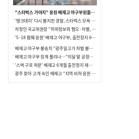
"스타벅스 가야지" 응원 배재고 야구부원들, 학교서 징계 처분
‘탱크데이’ 다시 불지핀 경찰, 스타벅스 모욕 혐의 압수수색
차정인 국교위원장 “허위정보와 혐오·차별, 학교 교실까지 유입"
‘5·18 폄훼 응원’ 배재고 야구부, 출전정지 6개월→1개월 감경
배재고 야구부 불송치 “광주일고가 처벌 불원 의사 표해”
배재고 야구부 징계 풀리나…“이달 말 공정위서 재심의”
‘스벅 구호 파문’ 배재고 6개월 출전정지 재심 신청키로
광주 찾아 고개 숙인 배재고 “지역 비하 응원 잘못”(종합)