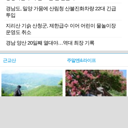
경남도, 밀양 가뭄에 산림청 산불진화차량 22대 긴급
투입
지리산 기슭 산청군, 제한급수 이어 어린이 물놀이장
운영도 취소
경남 양산 20일째 열대야…역대 최장 기록
근교산
주말엔&라이프
근교산&그너머…상주·문경
폭염보다 더 뜨거워라…100
청화산~시루봉
일을 붉게 불태울 ‘선비정신’
피었네