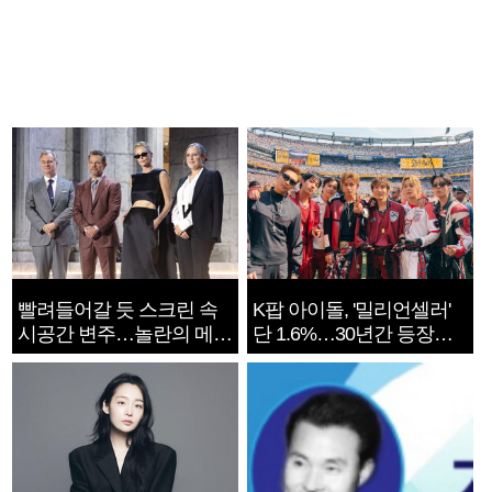
빨려들어갈 듯 스크린 속
K팝 아이돌, '밀리언셀러'
시공간 변주…놀란의 메시
단 1.6%…30년간 등장
지는 ‘전쟁 속죄’
1182개팀 전수조사