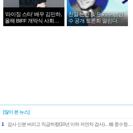
‘라이징 스타’ 배우 김민하,
친일 논란 빚은 가수 남인
올해 BIFF 개막식 사회자
수 공개 토론회 열린다.
확정
[많이 본 뉴스]
1
검사 신분 버리고 직급하향(10년 이하 저연차 검사)…檢 중수청행 기피