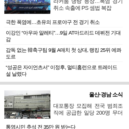
라커룸 냉탕 등장…폭염 경기
취소 속출에 PS 셈법 복잡
극한 폭염에…초유의 프로야구 전 경기 취소
이강인 “아우파 알레티”…9일 AT마드리드 데뷔전 기대
감
감독 없는 韓축구팀 9월 A매치 첫 상대, 랭킹 25위 에콰
도르
“성공은 자이언츠서” 이정후, 멀티홈런으로 트레이드
설 날렸다
울산·경남 소식
대포통장 모집해 전국 범죄조
직에 공급한 일당 200명 무더
기 검거
통영시민 추석 전 35만 원 받는다