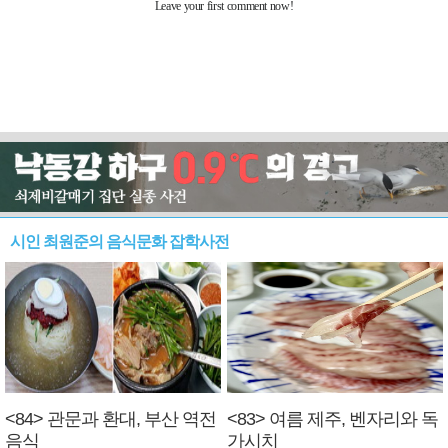
시인 최원준의 음식문화 잡학사전
<84> 관문과 환대, 부산 역전
<83> 여름 제주, 벤자리와 독
음식
가시치