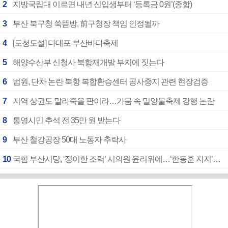
2
지방국립대 이르면 내년 신입생부터 ‘등록금 0원’(종합)
3
부산 북구청 쑥뜸방, 前구청장 책임 인정될까
4
[도청도설] 다대포 부산바다축제
5
해양수산부 신청사 북항재개발 부지에 짓는다
6
법원, 단차 논란 북항 복합환승센터 공사중지 관련 현장검증
7
지역 상권도 말라죽을 판이라…가뭄 속 밀양물축제 강행 논란
8
통영시민 추석 전 35만 원 받는다
9
부산 철강공장 50대 노동자 추락사
10
국힘 부산시당, ‘정이한 조력’ 시의원 윤리위에…‘한동훈 지지’도 신고접수