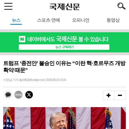
뉴스
스포츠·연예
오피니언
동영상
트럼프 ‘종전안’ 불승인 이유는 “이란 핵·호르무즈 개방
확약 때문”
이영실 기자 sily1982@kookje.co.kr | 2026.06.02 10:16