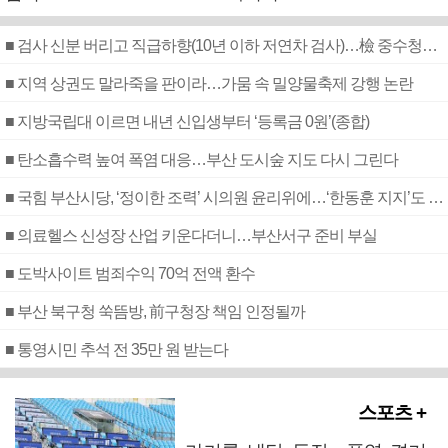
■ 검사 신분 버리고 직급하향(10년 이하 저연차 검사)…檢 중수청행 기피
■ 지역 상권도 말라죽을 판이라…가뭄 속 밀양물축제 강행 논란
■ 지방국립대 이르면 내년 신입생부터 ‘등록금 0원’(종합)
■ 탄소흡수력 높여 폭염 대응…부산 도시숲 지도 다시 그린다
■ 국힘 부산시당, ‘정이한 조력’ 시의원 윤리위에…‘한동훈 지지’도 신고접수
■ 의료헬스 신성장 산업 키운다더니…부산서구 준비 부실
■ 도박사이트 범죄수익 70억 전액 환수
■ 부산 북구청 쑥뜸방, 前구청장 책임 인정될까
■ 통영시민 추석 전 35만 원 받는다
스포츠 +