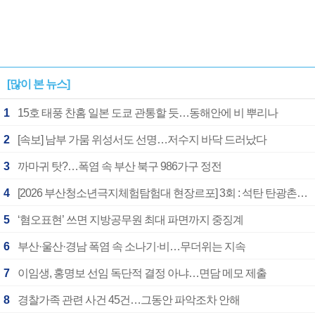
[많이 본 뉴스]
1
15호 태풍 찬홈 일본 도쿄 관통할 듯…동해안에 비 뿌리나
2
[속보] 남부 가뭄 위성서도 선명…저수지 바닥 드러났다
3
까마귀 탓?…폭염 속 부산 북구 986가구 정전
4
[2026 부산청소년극지체험탐험대 현장르포] 3회 : 석탄 탄광촌에서 북극 연구의 중심지로
5
‘혐오표현’ 쓰면 지방공무원 최대 파면까지 중징계
6
부산·울산·경남 폭염 속 소나기·비…무더위는 지속
7
이임생, 홍명보 선임 독단적 결정 아냐…면담 메모 제출
8
경찰가족 관련 사건 45건…그동안 파악조차 안해