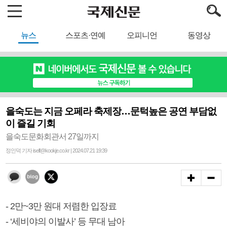
뉴스
스포츠·연예
오피니언
동영상
을숙도는 지금 오페라 축제장…문턱높은 공연 부담없
이 즐길 기회
을숙도문화회관서 27일까지
정인덕 기자 iself@kookje.co.kr | 2024.07.21 19:39
- 2만~3만 원대 저렴한 입장료
- ‘세비야의 이발사’ 등 무대 남아