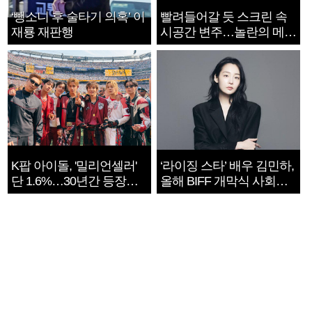
‘뺑소니 후 술타기 의혹’ 이
빨려들어갈 듯 스크린 속
재룡 재판행
시공간 변주…놀란의 메시
지는 ‘전쟁 속죄’
K팝 아이돌, '밀리언셀러'
‘라이징 스타’ 배우 김민하,
단 1.6%…30년간 등장
올해 BIFF 개막식 사회자
1182개팀 전수조사
확정