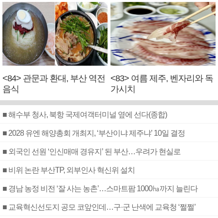
<84> 관문과 환대, 부산 역전
<83> 여름 제주, 벤자리와 독
음식
가시치
■ 해수부 청사, 북항 국제여객터미널 옆에 선다(종합)
■ 2028 유엔 해양총회 개최지, ‘부산이냐 제주냐’ 10일 결정
■ 외국인 선원 ‘인신매매 경유지’ 된 부산…우려가 현실로
■ 비위 논란 부산TP, 외부인사 혁신위 설치
■ 경남 농정 비전 ‘잘 사는 농촌’…스마트팜 1000㏊까지 늘린다
■ 교육혁신선도지 공모 코앞인데…구·군 난색에 교육청 ‘쩔쩔’