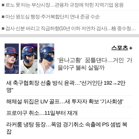
■ 르노 못 타는 부산시장…관용차 규정에 막힌 지역기업 응원
■ 마산 원도심 행정·주거복합단지 연내 준공 수순
■ 검사 신분 버리고 직급하향(10년 이하 저연차 검사)…檢 중수청행 기피
스포츠 +
‘윤나고황’ 꿈틀댄다…거인 가
을야구 불씨 살릴까
새 축구협회장 선출 방식 윤곽…“선거인단 192→2만
명”
해체설 뒤집은 LIV 골프…새 투자자 확보 ‘기사회생’
프로야구 취소…11일부터 재개
라커룸 냉탕 등장…폭염 경기취소 속출에 PS 셈법 복
잡