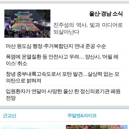
울산·경남 소식
진주성의 역사, 빛과 미디어로
되살아난다
마산 원도심 행정·주거복합단지 연내 준공 수순
폭염에 온열질환 등 안전사고 우려… 양산시, '어필 레
이스' 취소
창녕 중부내륙고속도로서 포탄 발견…살상력 없는 모
의탄으로 밝혀져
입원환자가 연달아 사망한 울산 한 정신의료기관 폐원
전망
근교산
주말엔&라이프