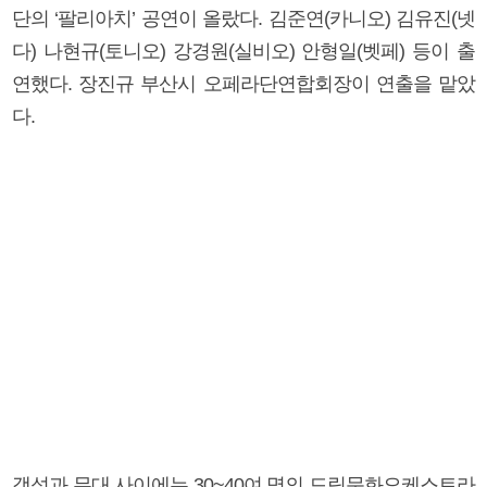
단의 ‘팔리아치’ 공연이 올랐다. 김준연(카니오) 김유진(넷
다) 나현규(토니오) 강경원(실비오) 안형일(벳페) 등이 출
연했다. 장진규 부산시 오페라단연합회장이 연출을 맡았
다.
객석과 무대 사이에는 30~40여 명의 드림문화오케스트라