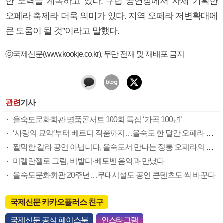
한 노력을 계속하고 있다. 구립 공연장에서 자체 기획한
오페라 축제라 더욱 의미가 있다. 지역 오페라 저변확대에
큰 도움이 될 것”이라고 말했다.
ⓒ국제신문(www.kookje.co.kr), 무단 전재 및 재배포 금지
관련
기사
을숙도문화회관 명품콘서트 100회 특집 ‘가곡 100년’
‘사랑의 묘약’부터 베르디 작품까지…을숙도 한 달간 오페라 향연
짤막한 갈라 공연 아닙니다, 을숙도서 만나는 정통 오페라의 향연
미켈란젤로 그림, 비발디·베토벤 음악과 만났다
을숙도문화회관 20주년…무대시설도 공연 콘텐츠도 싹 바꾼다
국제신문 카카오플러스 친구
국제신문 공식 페이스북
인스타그램