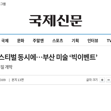
타그램
국제
문화
주말엔
스포츠
기획
인터뷰
T
스티벌 동시에…부산 미술 ‘빅이벤트’
6일 개막
3:09
| 본지 13면
글자 크기