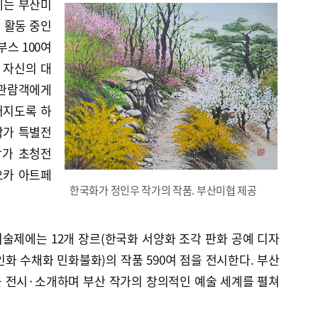
에는 부산미
 활동 중인
부스 100여
 자신의 대
 관람객에게
어지도록 하
작가 특별전
작가 초청전
오카 아트페
한국화가 정인우 작가의 작품. 부산미협 제공
술제에는 12개 장르(한국화 서양화 조각 판화 공예 디자
화 수채화 민화불화)의 작품 590여 점을 전시한다. 부산
 전시·소개하며 부산 작가의 창의적인 예술 세계를 펼쳐