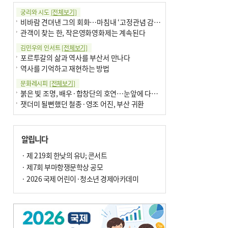
궁리와 시도
[전체보기]
비바람 견뎌낸 그의 회화…마침내 ‘고정관념 감옥’서 해방
관객이 찾는 한, 작은영화영화제는 계속된다
김민우의 인서트
[전체보기]
포르투갈의 삶과 역사를 부산서 만나다
역사를 기억하고 재현하는 방법
문화레시피
[전체보기]
붉은 빛 조명, 배우·합창단의 호연…눈앞에 다가온 부산오페라하우스
잿더미 될뻔했던 철종·영조 어진, 부산 귀환
박현주의 신간돋보기
[전체보기]
현실의 고통, 은유의 詩로 담다 外
알립니다
달구비·여우비…다양한 비 이름 外
박현주의 책 이야기
· 제 219회 한낮의 유U; 콘서트
[전체보기]
세계유산 ‘한국의 갯벌’ 얼마나 알고 있나요
· 제7회 부마항쟁문학상 공모
더위가 깨운 감각과 추억…여름! 이리 사랑할 줄이야
· 2026 국제 어린이·청소년 경제아카데미
아침의 갤러리
[전체보기]
제니스 채-푸른 냄새의 부산
문재필-여름_저녁무렵의호수
이 한편의 시조
[전체보기]