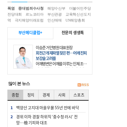
폭염
중대범죄수사청
해양수산부
더불어민주당
전당대회
르노코리아
부산관광
교육혁신선도지
역
극지해양미래포럼
인신매매
UN해양총회
부산메디클럽+
전문의 생생톡
이승준 거인병원 대표원장
회전근개 재파열 잦은 편…어깨 진피
보강술 고려를
어깨병변은 어깨를 이루는 인체 조직
에 발생하는 손상을 말한다. 여기에
는 오십견과 회전근개 증후군, 어깨
의 석회성 힘줄염 등이 있다. 국민건
많이 본 뉴스
강보험에 의하면 어깨병변
종합
정치
경제
사회
스포츠
1
백양산 고지대 마을우물 55년 만에 바닥
2
경위 이하 경찰 하위직 ‘중수청 러시’ 전
망…檢 기피와 대조