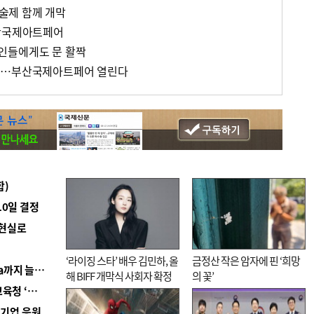
술제 함께 개막
부산국제아트페어
인들에게도 문 활짝
복…부산국제아트페어 열린다
합)
10일 결정
 현실로
‘라이징 스타’ 배우 김민하, 올
금정산 작은 암자에 핀 ‘희망
■ 경남 농정 비전 ‘잘 사는 농촌’…스마트팜 1000㏊까지 늘린다
해 BIFF 개막식 사회자 확정
의 꽃’
■ 교육혁신선도지 공모 코앞인데…구·군 난색에 교육청 ‘쩔쩔’
역기업 응원