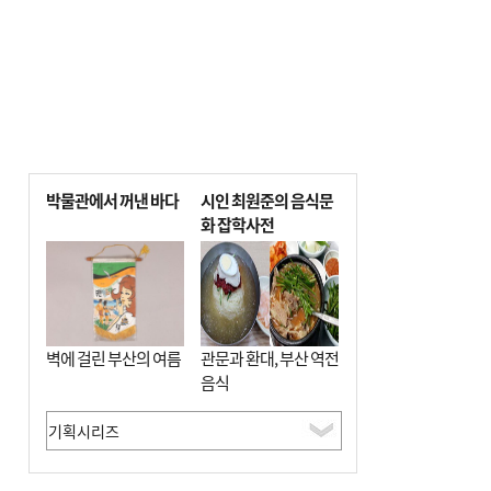
박물관에서 꺼낸 바다
시인 최원준의 음식문
화 잡학사전
벽에 걸린 부산의 여름
관문과 환대, 부산 역전
음식