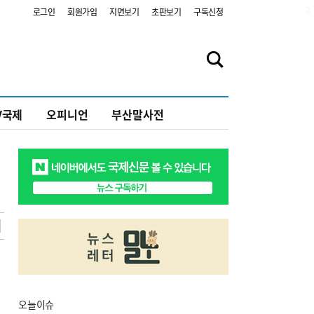
2
로그인
회원가입
지면보기
초판보기
구독신청
V국제
오피니언
부산말사전
오늘
이슈