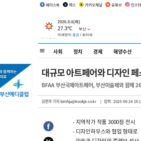
페이스북
엑스
카카오채널
유튜브
인스
사회
정치
경제
해양수산
대규모 아트페어와 디자인 페
BFAA 부산국제아트페어, 부산미술제와 함께 2
김현주 기자
kimhju@kookje.co.kr
| 입력 : 2025-06-24 19:1
- 지역작가 작품 3000점 전시
- 디자인하우스와 협업 형태로
- 미술과 디자인의 컬래보 성사