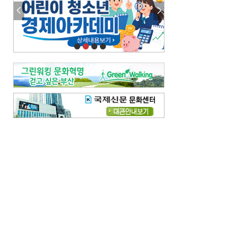
참선 /오기환
고향 /김진규
주말 영화 박스오피스
[전체보기]
‘스파이더맨’ 개봉 5일 만에 300만 돌풍…박스오피스·예매율 동시 1위
‘호프’ 개봉 11일 만에 관객 300만…‘스파이더맨’ 예매율 68.8% 1위
오늘의 운세-
[전체보기]
오늘의 운세- 2026년 8월 6일 (음 6월 24일)
오늘의 운세- 2026년 8월 5일 (음 6월 23일)
조해훈의 고전 속 이 문장
[전체보기]
입추 지났는데도 덥다며 신유안에게 보낸 박규수의 편지
불볕더위 지속되다 단비 내려 시 읊은 조선 후기 신익전