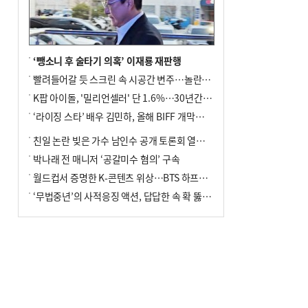
‘뺑소니 후 술타기 의혹’ 이재룡 재판행
빨려들어갈 듯 스크린 속 시공간 변주…놀란의 메시지는 ‘전쟁 속죄’
K팝 아이돌, '밀리언셀러' 단 1.6%…30년간 등장 1182개팀 전수조사
‘라이징 스타’ 배우 김민하, 올해 BIFF 개막식 사회자 확정
친일 논란 빚은 가수 남인수 공개 토론회 열린다.
박나래 전 매니저 ‘공갈미수 혐의’ 구속
월드컵서 증명한 K-콘텐츠 위상…BTS 하프타임쇼·정호연 트로피 세리머니
‘무법중년’의 사적응징 액션, 답답한 속 확 뚫어주네