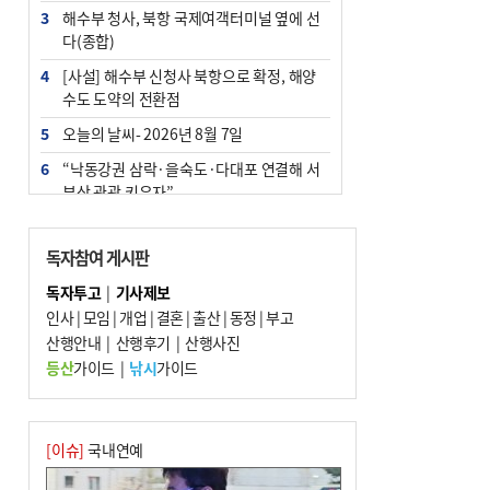
3
해수부 청사, 북항 국제여객터미널 옆에 선
다(종합)
4
[사설] 해수부 신청사 북항으로 확정, 해양
수도 도약의 전환점
5
오늘의 날씨- 2026년 8월 7일
6
“낙동강권 삼락·을숙도·다대포 연결해 서
부산 관광 키우자”
7
부울경 주말부터 비소식…‘극한 폭염’ 한풀
꺾일 듯
독자참여 게시판
8
피란마을 67년 역사인데…전교생 24명 아
독자투고
|
기사제보
미초 통폐합 기로
인사
|
모임
|
개업
|
결혼
|
출산
|
동정
|
부고
9
산행안내
외국인 선원 ‘인신매매 경유지’ 된 부산…
|
산행후기
|
산행사진
우려가 현실로
등산
가이드
|
낚시
가이드
10
교육혁신선도지 공모 코앞인데…구·군 난
색에 교육청 ‘쩔쩔’
[이슈]
국내연예