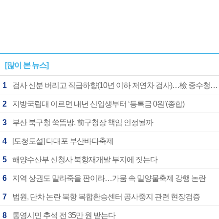
[많이 본 뉴스]
1
검사 신분 버리고 직급하향(10년 이하 저연차 검사)…檢 중수청행 기피
2
지방국립대 이르면 내년 신입생부터 ‘등록금 0원’(종합)
3
부산 북구청 쑥뜸방, 前구청장 책임 인정될까
4
[도청도설] 다대포 부산바다축제
5
해양수산부 신청사 북항재개발 부지에 짓는다
6
지역 상권도 말라죽을 판이라…가뭄 속 밀양물축제 강행 논란
7
법원, 단차 논란 북항 복합환승센터 공사중지 관련 현장검증
8
통영시민 추석 전 35만 원 받는다