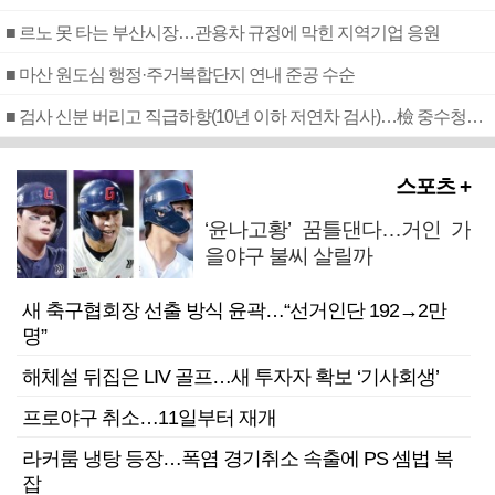
■ 르노 못 타는 부산시장…관용차 규정에 막힌 지역기업 응원
■ 마산 원도심 행정·주거복합단지 연내 준공 수순
■ 검사 신분 버리고 직급하향(10년 이하 저연차 검사)…檢 중수청행 기피
스포츠 +
‘윤나고황’ 꿈틀댄다…거인 가
을야구 불씨 살릴까
새 축구협회장 선출 방식 윤곽…“선거인단 192→2만
명”
해체설 뒤집은 LIV 골프…새 투자자 확보 ‘기사회생’
프로야구 취소…11일부터 재개
라커룸 냉탕 등장…폭염 경기취소 속출에 PS 셈법 복
잡