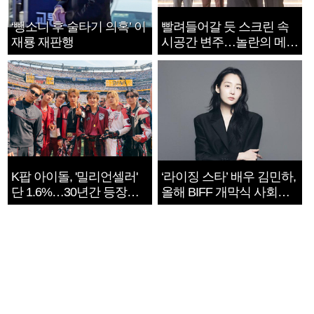
‘뺑소니 후 술타기 의혹’ 이
빨려들어갈 듯 스크린 속
재룡 재판행
시공간 변주…놀란의 메시
지는 ‘전쟁 속죄’
K팝 아이돌, '밀리언셀러'
‘라이징 스타’ 배우 김민하,
단 1.6%…30년간 등장
올해 BIFF 개막식 사회자
1182개팀 전수조사
확정