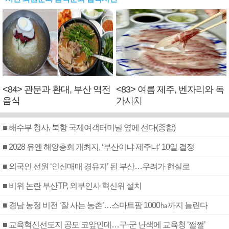
<84> 관문과 환대, 부산 역전
<83> 여름 제주, 벤자리와 독
음식
가시치
■ 해수부 청사, 북항 국제여객터미널 옆에 선다(종합)
■ 2028 유엔 해양총회 개최지, ‘부산이냐 제주냐’ 10일 결정
■ 외국인 선원 ‘인신매매 경유지’ 된 부산…우려가 현실로
■ 비위 논란 부산TP, 외부인사 혁신위 설치
■ 경남 농정 비전 ‘잘 사는 농촌’…스마트팜 1000㏊까지 늘린다
■ 교육혁신선도지 공모 코앞인데…구·군 난색에 교육청 ‘쩔쩔’