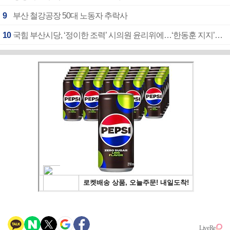
9
부산 철강공장 50대 노동자 추락사
10
국힘 부산시당, ‘정이한 조력’ 시의원 윤리위에…‘한동훈 지지’도 신고접수