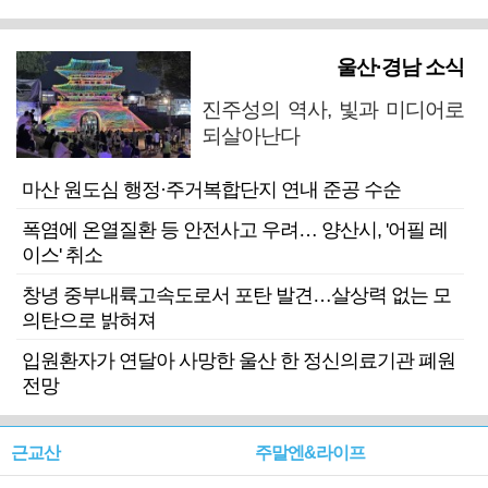
울산·경남 소식
진주성의 역사, 빛과 미디어로
되살아난다
마산 원도심 행정·주거복합단지 연내 준공 수순
폭염에 온열질환 등 안전사고 우려… 양산시, '어필 레
이스' 취소
창녕 중부내륙고속도로서 포탄 발견…살상력 없는 모
의탄으로 밝혀져
입원환자가 연달아 사망한 울산 한 정신의료기관 폐원
전망
근교산
주말엔&라이프