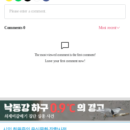
시인 최원준의 음식문화 잡학사전