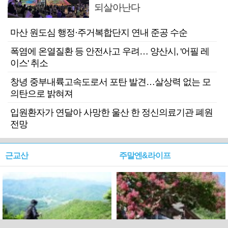
되살아난다
마산 원도심 행정·주거복합단지 연내 준공 수순
폭염에 온열질환 등 안전사고 우려… 양산시, '어필 레
이스' 취소
창녕 중부내륙고속도로서 포탄 발견…살상력 없는 모
의탄으로 밝혀져
입원환자가 연달아 사망한 울산 한 정신의료기관 폐원
전망
근교산
주말엔&라이프