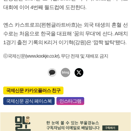
대회에 이어 4번째 월드컵에 도전한다.
옌스 카스트로프(묀헨글라트바흐)는 외국 태생의 혼혈 선
수로는 처음으로 한국을 대표해 ‘꿈의 무대’에 선다. A매치
1경기 출전 기록의 K리거 이기혁(강원)은 ‘깜짝 발탁’됐다.
ⓒ국제신문(www.kookje.co.kr), 무단 전재 및 재배포 금지
국제신문 카카오플러스 친구
국제신문 공식 페이스북
인스타그램