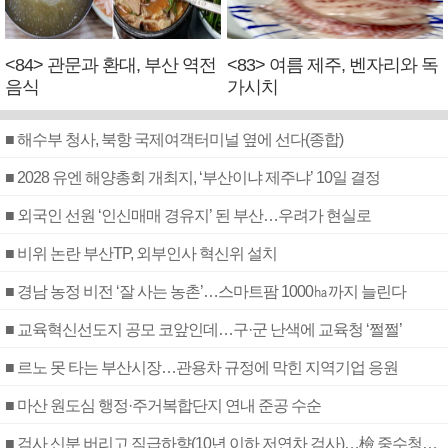
<84> 관문과 환대, 부산 역전
<83> 여름 제주, 벤자리와 독
음식
가시치
■ 해수부 청사, 북항 국제여객터미널 옆에 선다(종합)
■ 2028 유엔 해양총회 개최지, ‘부산이냐 제주냐’ 10일 결정
■ 외국인 선원 ‘인신매매 경유지’ 된 부산…우려가 현실로
■ 비위 논란 부산TP, 외부인사 혁신위 설치
■ 경남 농정 비전 ‘잘 사는 농촌’…스마트팜 1000㏊까지 늘린다
■ 교육혁신선도지 공모 코앞인데…구·군 난색에 교육청 ‘쩔쩔’
■ 르노 못 타는 부산시장…관용차 규정에 막힌 지역기업 응원
■ 마산 원도심 행정·주거복합단지 연내 준공 수순
■ 검사 신분 버리고 직급하향(10년 이하 저연차 검사)…檢 중수청행 기피