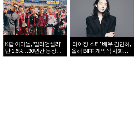
K팝 아이돌, '밀리언셀러'
‘라이징 스타’ 배우 김민하,
단 1.6%…30년간 등장
올해 BIFF 개막식 사회자
1182개팀 전수조사
확정