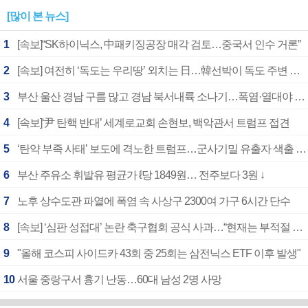
[많이 본 뉴스]
1
[속보]“SK하이닉스, 中패키징공장 매각 검토…중국서 인수 거론”
2
[속보] 여전히 ‘독도는 우리땅’ 외치는 日…韓선박이 독도 주변 해양조사 활동하자 반발
3
부산 울산 경남 구름 많고 경남 북서내륙 소나기…폭염·열대야 계속
4
[속보]‘尹 탄핵 반대’ 세계로교회 손현보, 백악관서 트럼프 접견
5
‘탄약 부족 사태’ 보도에 격노한 트럼프…군사기밀 유출자 색출 지시
6
부산 주유소 휘발유 평균가 ℓ당 1849원… 전주보다 3원 ↓
7
노후 상수도관 파열에 폭염 속 사상구 2300여 가구 6시간 단수
8
[속보] ‘심판 성접대’ 논란 축구협회 공식 사과…“현재는 부적절 행위 없어”
9
"올해 코스피 사이드카 43회 중 25회는 삼전닉스 ETF 이후 발생"
10
서울 중랑구서 흉기 난동…60대 남성 2명 사망