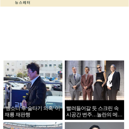
‘뺑소니 후 술타기 의혹’ 이
빨려들어갈 듯 스크린 속
재룡 재판행
시공간 변주…놀란의 메시
지는 ‘전쟁 속죄’