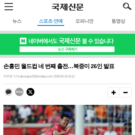
뉴스
스포츠·연예
오피니언
동영상
손흥민 월드컵 네 번째 출전…북중미 26인 발표
박주현 기자 qkrwngus30@kookje.co.kr | 2026.05.16 16:12