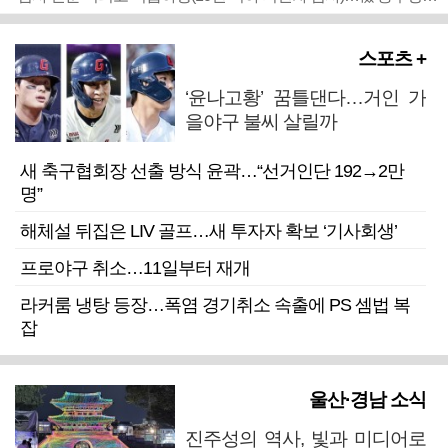
스포츠 +
‘윤나고황’ 꿈틀댄다…거인 가
을야구 불씨 살릴까
새 축구협회장 선출 방식 윤곽…“선거인단 192→2만
명”
해체설 뒤집은 LIV 골프…새 투자자 확보 ‘기사회생’
프로야구 취소…11일부터 재개
라커룸 냉탕 등장…폭염 경기취소 속출에 PS 셈법 복
잡
울산·경남 소식
진주성의 역사, 빛과 미디어로