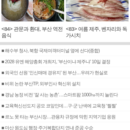
<84> 관문과 환대, 부산 역전
<83> 여름 제주, 벤자리와 독
음식
가시치
■ 해수부 청사, 북항 국제여객터미널 옆에 선다(종합)
■ 2028 유엔 해양총회 개최지, ‘부산이냐 제주냐’ 10일 결정
■ 외국인 선원 ‘인신매매 경유지’ 된 부산…우려가 현실로
■ 비위 논란 부산TP, 외부인사 혁신위 설치
■ 경남 농정 비전 ‘잘 사는 농촌’…스마트팜 1000㏊까지 늘린다
■ 교육혁신선도지 공모 코앞인데…구·군 난색에 교육청 ‘쩔쩔’
■ 르노 못 타는 부산시장…관용차 규정에 막힌 지역기업 응원
■ 마산 원도심 행정·주거복합단지 연내 준공 수순