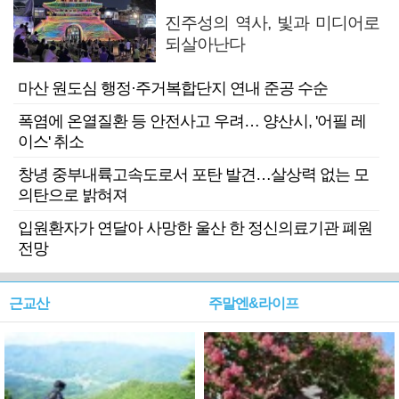
진주성의 역사, 빛과 미디어로
되살아난다
마산 원도심 행정·주거복합단지 연내 준공 수순
폭염에 온열질환 등 안전사고 우려… 양산시, '어필 레
이스' 취소
창녕 중부내륙고속도로서 포탄 발견…살상력 없는 모
의탄으로 밝혀져
입원환자가 연달아 사망한 울산 한 정신의료기관 폐원
전망
근교산
주말엔&라이프