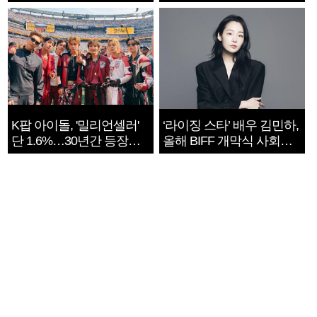
지는 ‘전쟁 속죄’
K팝 아이돌, '밀리언셀러'
‘라이징 스타’ 배우 김민하,
단 1.6%…30년간 등장
올해 BIFF 개막식 사회자
1182개팀 전수조사
확정