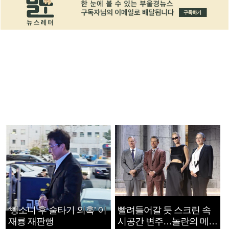
‘뺑소니 후 술타기 의혹’ 이
빨려들어갈 듯 스크린 속
재룡 재판행
시공간 변주…놀란의 메시