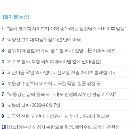
[많이 본 뉴스]
1
"올해 코스피 사이드카 43회 중 25회는 삼전닉스 ETF 이후 발생"
2
백양산 고지대 마을우물 55년 만에 바닥
3
경위 이하 경찰 하위직 ‘중수청 러시’ 전망…檢 기피와 대조
4
해수부 청사, 북항 국제여객터미널 옆에 선다(종합)
5
피란마을 67년 역사인데…전교생 24명 아미초 통폐합 기로
6
부울경 주말부터 비소식…‘극한 폭염’ 한풀 꺾일 듯
7
“낙동강권 삼락·을숙도·다대포 연결해 서부산 관광 키우자”
8
오늘의 날씨- 2026년 8월 7일
9
외국인 선원 ‘인신매매 경유지’ 된 부산…우려가 현실로
10
[사설] 해수부 신청사 북항으로 확정, 해양수도 도약의 전환점