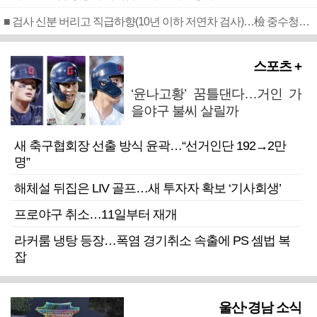
■ 검사 신분 버리고 직급하향(10년 이하 저연차 검사)…檢 중수청행 기피
스포츠 +
‘윤나고황’ 꿈틀댄다…거인 가
을야구 불씨 살릴까
새 축구협회장 선출 방식 윤곽…“선거인단 192→2만
명”
해체설 뒤집은 LIV 골프…새 투자자 확보 ‘기사회생’
프로야구 취소…11일부터 재개
라커룸 냉탕 등장…폭염 경기취소 속출에 PS 셈법 복
잡
울산·경남 소식