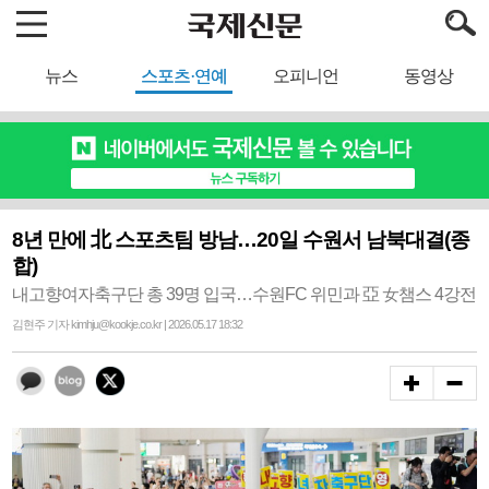
뉴스
스포츠·연예
오피니언
동영상
8년 만에 北 스포츠팀 방남…20일 수원서 남북대결(종
합)
내고향여자축구단 총 39명 입국…수원FC 위민과 亞 女챔스 4강전
김현주 기자 kimhju@kookje.co.kr | 2026.05.17 18:32