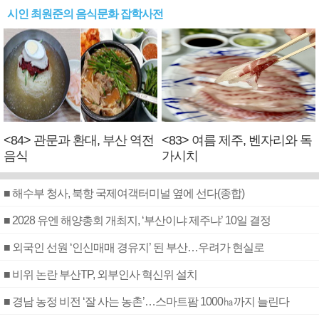
시인 최원준의 음식문화 잡학사전
<84> 관문과 환대, 부산 역전
<83> 여름 제주, 벤자리와 독
음식
가시치
■ 해수부 청사, 북항 국제여객터미널 옆에 선다(종합)
■ 2028 유엔 해양총회 개최지, ‘부산이냐 제주냐’ 10일 결정
■ 외국인 선원 ‘인신매매 경유지’ 된 부산…우려가 현실로
■ 비위 논란 부산TP, 외부인사 혁신위 설치
■ 경남 농정 비전 ‘잘 사는 농촌’…스마트팜 1000㏊까지 늘린다