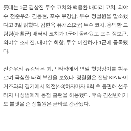
롯데는 1군 김상진 투수 코치와 백용환 배터리 코치, 외야
수 전준우와 김동현, 포수 유강남, 투수 정철원을 말소했
다고 3일 밝혔다. 김현욱 퓨처스(2군) 투수 코치, 용덕한 드
림팀(재활군) 배터리 코치가 1군에 올라왔고 포수 정보근,
외야수 조세진, 내야수 최항, 투수 이진하가 1군에 등록됐
다.
전준우와 유강남은 최근 타석에서 연일 헛방망이를 휘두
르며 극심한 타격 부진을 보였다. 정철원은 전날 KIA 타이
거즈와의 경기에서 역전(4-3)하자마자 8회 초 등판해 선두
타자 나성범에게 동점 홈런을 허용했다. 후속 김선빈에게
도 볼넷을 준 정철원은 곧바로 강판됐다.