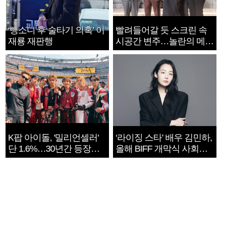
‘뺑소니 후 술타기 의혹’ 이
빨려들어갈 듯 스크린 속
재룡 재판행
시공간 변주…놀란의 메시
지는 ‘전쟁 속죄’
K팝 아이돌, '밀리언셀러'
‘라이징 스타’ 배우 김민하,
단 1.6%…30년간 등장
올해 BIFF 개막식 사회자
1182개팀 전수조사
확정