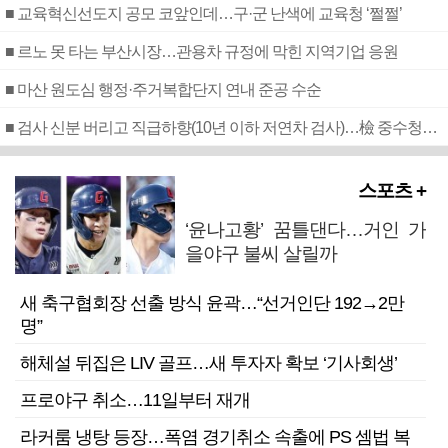
■ 교육혁신선도지 공모 코앞인데…구·군 난색에 교육청 ‘쩔쩔’
■ 르노 못 타는 부산시장…관용차 규정에 막힌 지역기업 응원
■ 마산 원도심 행정·주거복합단지 연내 준공 수순
■ 검사 신분 버리고 직급하향(10년 이하 저연차 검사)…檢 중수청행 기피
스포츠 +
‘윤나고황’ 꿈틀댄다…거인 가
을야구 불씨 살릴까
새 축구협회장 선출 방식 윤곽…“선거인단 192→2만
명”
해체설 뒤집은 LIV 골프…새 투자자 확보 ‘기사회생’
프로야구 취소…11일부터 재개
라커룸 냉탕 등장…폭염 경기취소 속출에 PS 셈법 복