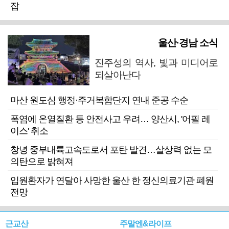
잡
울산·경남 소식
진주성의 역사, 빛과 미디어로
되살아난다
마산 원도심 행정·주거복합단지 연내 준공 수순
폭염에 온열질환 등 안전사고 우려… 양산시, '어필 레
이스' 취소
창녕 중부내륙고속도로서 포탄 발견…살상력 없는 모
의탄으로 밝혀져
입원환자가 연달아 사망한 울산 한 정신의료기관 폐원
전망
근교산
주말엔&라이프