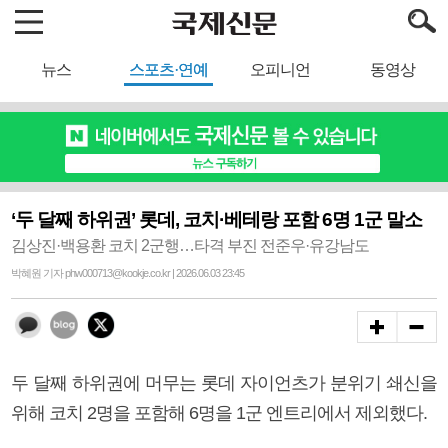
뉴스
스포츠·연예
오피니언
동영상
‘두 달째 하위권’ 롯데, 코치·베테랑 포함 6명 1군 말소
김상진·백용환 코치 2군행…타격 부진 전준우·유강남도
박혜원 기자 phw000713@kookje.co.kr | 2026.06.03 23:45
두 달째 하위권에 머무는 롯데 자이언츠가 분위기 쇄신을
위해 코치 2명을 포함해 6명을 1군 엔트리에서 제외했다.