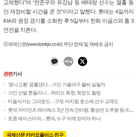
교체했다”며 “전준우와 유강남 등 베테랑 선수는 열흘 동
안 재정비할 시간을 준 것”이라고 말했다. 롯데는 4일까지
KIA와 원정 경기를 소화한 후 5일부터 한화 이글스와 홈 3
연전을 치른다.
ⓒ국제신문(www.kookje.co.kr), 무단 전재 및 재배포 금지
관련
기사
‘윤나고황’ 꿈틀댄다…거인 가을야구 불씨 살릴까
거인 선발 흔들리니…허리도 휘청, 뒷문도 헐렁
타들어가는 그라운드…구토·어지럼 호소에 선수 교체도
롯데 자이언츠 레이예스 3년 연속 안타왕, 황성빈 도루왕 등극할까
토종 에이스마저…롯데, 누구 어깨 믿어야 하나
국제신문 카카오플러스 친구