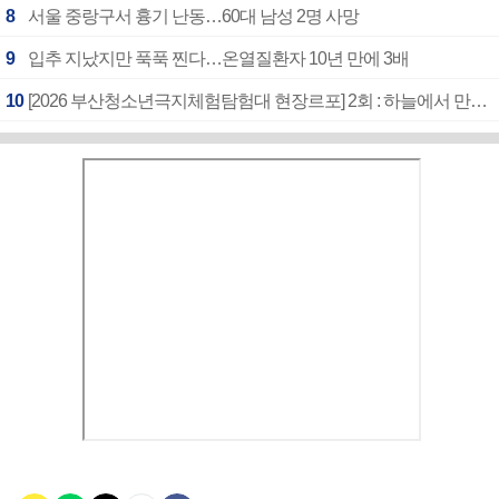
8
서울 중랑구서 흉기 난동…60대 남성 2명 사망
9
입추 지났지만 푹푹 찐다…온열질환자 10년 만에 3배
10
[2026 부산청소년극지체험탐험대 현장르포] 2회 : 하늘에서 만난 얼음의 나라