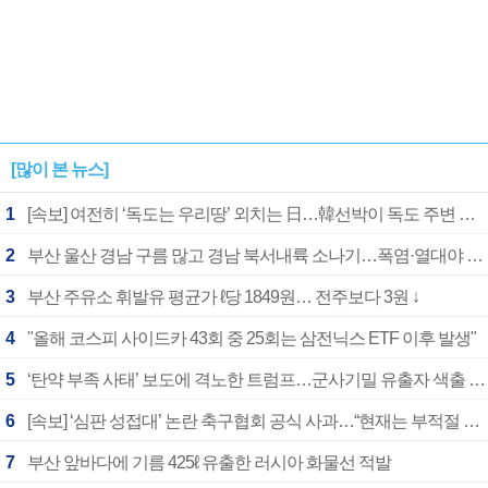
[많이 본 뉴스]
1
[속보] 여전히 ‘독도는 우리땅’ 외치는 日…韓선박이 독도 주변 해양조사 활동하자 반발
2
부산 울산 경남 구름 많고 경남 북서내륙 소나기…폭염·열대야 계속
3
부산 주유소 휘발유 평균가 ℓ당 1849원… 전주보다 3원 ↓
4
"올해 코스피 사이드카 43회 중 25회는 삼전닉스 ETF 이후 발생"
5
‘탄약 부족 사태’ 보도에 격노한 트럼프…군사기밀 유출자 색출 지시
6
[속보] ‘심판 성접대’ 논란 축구협회 공식 사과…“현재는 부적절 행위 없어”
7
부산 앞바다에 기름 425ℓ 유출한 러시아 화물선 적발