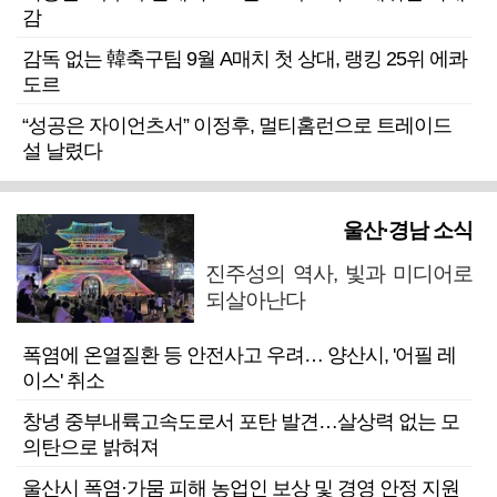
감
감독 없는 韓축구팀 9월 A매치 첫 상대, 랭킹 25위 에콰
도르
“성공은 자이언츠서” 이정후, 멀티홈런으로 트레이드
설 날렸다
울산·경남 소식
진주성의 역사, 빛과 미디어로
되살아난다
폭염에 온열질환 등 안전사고 우려… 양산시, '어필 레
이스' 취소
창녕 중부내륙고속도로서 포탄 발견…살상력 없는 모
의탄으로 밝혀져
울산시 폭염·가뭄 피해 농업인 보상 및 경영 안정 지원