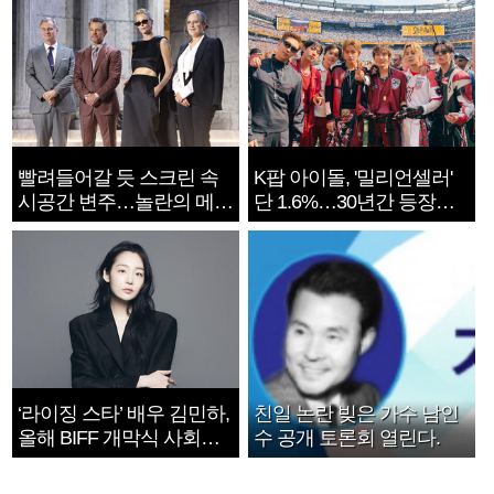
빨려들어갈 듯 스크린 속
K팝 아이돌, '밀리언셀러'
시공간 변주…놀란의 메시
단 1.6%…30년간 등장
지는 ‘전쟁 속죄’
1182개팀 전수조사
‘라이징 스타’ 배우 김민하,
친일 논란 빚은 가수 남인
올해 BIFF 개막식 사회자
수 공개 토론회 열린다.
확정