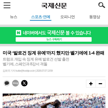
뉴스
스포츠·연예
오피니언
동영상
미국 ‘발로건 징계 유예’까지 했지만 벨기에에 1-4 완패
트럼프 개입 속 징계 유예 발로건 선발 출전
벨기에, 스페인과 8강서 격돌
김희국 기자 kukie@kookje.co.kr | 2026.07.07 13:59