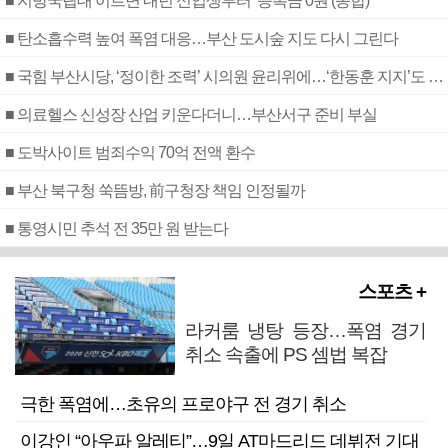
■ 지방국립대 이르면 내년 신입생부터 ‘등록금 0원’(종합)
■ 탄소흡수력 높여 폭염 대응…부산 도시숲 지도 다시 그린다
■ 국힘 부산시당, ‘정이한 조력’ 시의원 윤리위에…‘한동훈 지지’도 신고접수
■ 의료헬스 신성장 산업 키운다더니…부산서구 준비 부실
■ 도박사이트 범죄수익 70억 전액 환수
■ 부산 북구청 쑥뜸방, 前구청장 책임 인정될까
■ 통영시민 추석 전 35만 원 받는다
스포츠 +
라커룸 냉탕 등장…폭염 경기
취소 속출에 PS 셈법 복잡
극한 폭염에…초유의 프로야구 전 경기 취소
이강인 “아우파 알레티”…9일 AT마드리드 데뷔전 기대