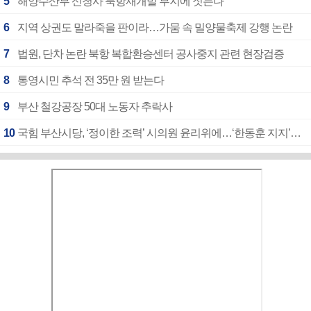
5
해양수산부 신청사 북항재개발 부지에 짓는다
6
지역 상권도 말라죽을 판이라…가뭄 속 밀양물축제 강행 논란
7
법원, 단차 논란 북항 복합환승센터 공사중지 관련 현장검증
8
통영시민 추석 전 35만 원 받는다
9
부산 철강공장 50대 노동자 추락사
10
국힘 부산시당, ‘정이한 조력’ 시의원 윤리위에…‘한동훈 지지’도 신고접수