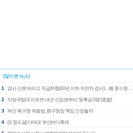
[많이 본 뉴스]
1
검사 신분 버리고 직급하향(10년 이하 저연차 검사)…檢 중수청행 기피
2
지방국립대 이르면 내년 신입생부터 ‘등록금 0원’(종합)
3
부산 북구청 쑥뜸방, 前구청장 책임 인정될까
4
[도청도설] 다대포 부산바다축제