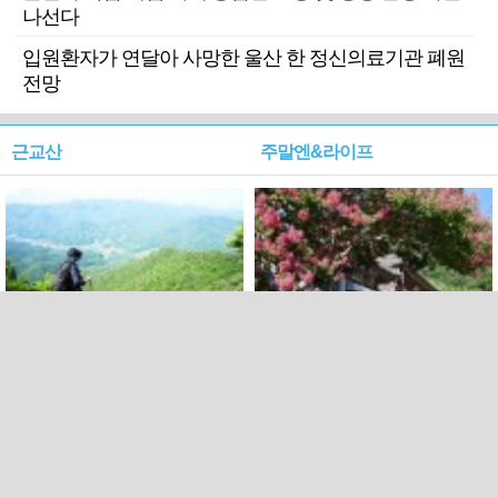
나선다
입원환자가 연달아 사망한 울산 한 정신의료기관 폐원
전망
근교산
주말엔&라이프
근교산&그너머…상주·문경
폭염보다 더 뜨거워라…100
청화산~시루봉
일을 붉게 불태울 ‘선비정신’
피었네
PC버전
엑스
페이스북
Copyright ⓒ 2015 All rights reserved by 국제신문