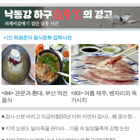
시인 최원준의 음식문화 잡학사전
<84> 관문과 환대, 부산 역전
<83> 여름 제주, 벤자리와 독
음식
가시치
■ 검사 신분 버리고 직급하향(10년 이하 저연차 검사)…檢 중수청행 기피
■ 지역 상권도 말라죽을 판이라…가뭄 속 밀양물축제 강행 논란