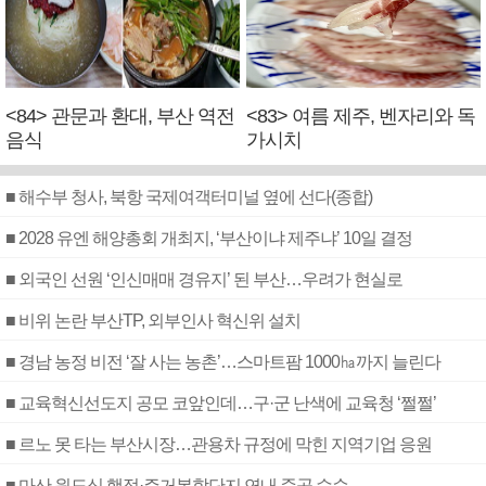
<84> 관문과 환대, 부산 역전
<83> 여름 제주, 벤자리와 독
음식
가시치
■ 해수부 청사, 북항 국제여객터미널 옆에 선다(종합)
■ 2028 유엔 해양총회 개최지, ‘부산이냐 제주냐’ 10일 결정
■ 외국인 선원 ‘인신매매 경유지’ 된 부산…우려가 현실로
■ 비위 논란 부산TP, 외부인사 혁신위 설치
■ 경남 농정 비전 ‘잘 사는 농촌’…스마트팜 1000㏊까지 늘린다
■ 교육혁신선도지 공모 코앞인데…구·군 난색에 교육청 ‘쩔쩔’
■ 르노 못 타는 부산시장…관용차 규정에 막힌 지역기업 응원
■ 마산 원도심 행정·주거복합단지 연내 준공 수순