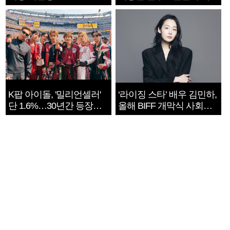
지는 ‘전쟁 속죄’
K팝 아이돌, '밀리언셀러'
‘라이징 스타’ 배우 김민하,
단 1.6%…30년간 등장
올해 BIFF 개막식 사회자
1182개팀 전수조사
확정