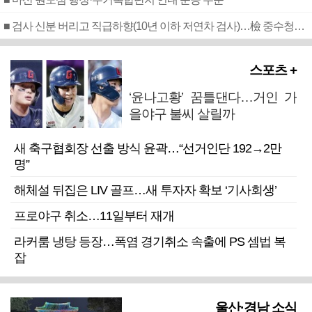
■ 검사 신분 버리고 직급하향(10년 이하 저연차 검사)…檢 중수청행 기피
스포츠 +
‘윤나고황’ 꿈틀댄다…거인 가
을야구 불씨 살릴까
새 축구협회장 선출 방식 윤곽…“선거인단 192→2만
명”
해체설 뒤집은 LIV 골프…새 투자자 확보 ‘기사회생’
프로야구 취소…11일부터 재개
라커룸 냉탕 등장…폭염 경기취소 속출에 PS 셈법 복
잡
울산·경남 소식