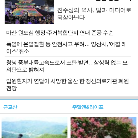
진주성의 역사, 빛과 미디어로
되살아난다
마산 원도심 행정·주거복합단지 연내 준공 수순
폭염에 온열질환 등 안전사고 우려… 양산시, '어필 레
이스' 취소
창녕 중부내륙고속도로서 포탄 발견…살상력 없는 모
의탄으로 밝혀져
입원환자가 연달아 사망한 울산 한 정신의료기관 폐원
전망
근교산
주말엔&라이프