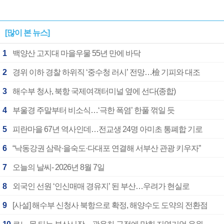
[많이 본 뉴스]
1
백양산 고지대 마을우물 55년 만에 바닥
2
경위 이하 경찰 하위직 ‘중수청 러시’ 전망…檢 기피와 대조
3
해수부 청사, 북항 국제여객터미널 옆에 선다(종합)
4
부울경 주말부터 비소식…‘극한 폭염’ 한풀 꺾일 듯
5
피란마을 67년 역사인데…전교생 24명 아미초 통폐합 기로
6
“낙동강권 삼락·을숙도·다대포 연결해 서부산 관광 키우자”
7
오늘의 날씨- 2026년 8월 7일
8
외국인 선원 ‘인신매매 경유지’ 된 부산…우려가 현실로
9
[사설] 해수부 신청사 북항으로 확정, 해양수도 도약의 전환점