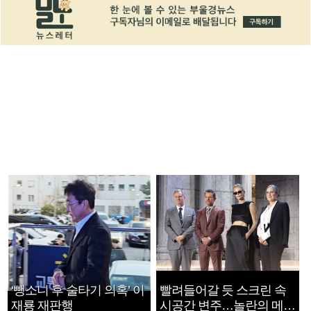
‘뺑소니 후 술타기 의혹’ 이
빨려들어갈 듯 스크린 속
재룡 재판행
시공간 변주…놀란의 메시