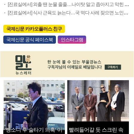
[진료실에서] 외출 땐 눈물 줄줄…나이탓 말고 좁아지고 막힌 눈물길 넓혀야
[진료실에서] 식사 근육도 늙는다…국 먹다 사레 잦으면 노인성 삼킴장애 의심을
국제신문 카카오플러스 친구
국제신문 공식 페이스북
인스타그램
‘뺑소니 후 술타기 의혹’ 이
빨려들어갈 듯 스크린 속