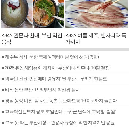
<84> 관문과 환대, 부산 역전
<83> 여름 제주, 벤자리와 독
음식
가시치
■ 해수부 청사, 북항 국제여객터미널 옆에 선다(종합)
■ 2028 유엔 해양총회 개최지, ‘부산이냐 제주냐’ 10일 결정
■ 외국인 선원 ‘인신매매 경유지’ 된 부산…우려가 현실로
■ 비위 논란 부산TP, 외부인사 혁신위 설치
■ 경남 농정 비전 ‘잘 사는 농촌’…스마트팜 1000㏊까지 늘린다
■ 교육혁신선도지 공모 코앞인데…구·군 난색에 교육청 ‘쩔쩔’
■ 르노 못 타는 부산시장…관용차 규정에 막힌 지역기업 응원