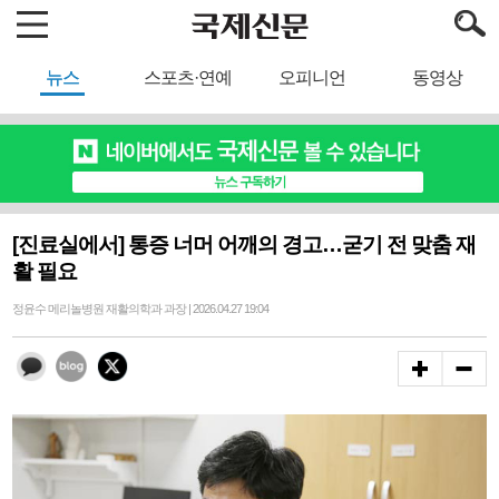
뉴스
스포츠·연예
오피니언
동영상
[진료실에서] 통증 너머 어깨의 경고…굳기 전 맞춤 재
활 필요
정윤수 메리놀병원 재활의학과 과장 | 2026.04.27 19:04