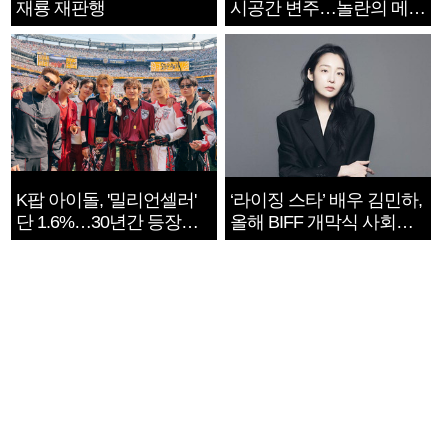
재룡 재판행
시공간 변주…놀란의 메시
지는 ‘전쟁 속죄’
K팝 아이돌, '밀리언셀러'
‘라이징 스타’ 배우 김민하,
단 1.6%…30년간 등장
올해 BIFF 개막식 사회자
1182개팀 전수조사
확정