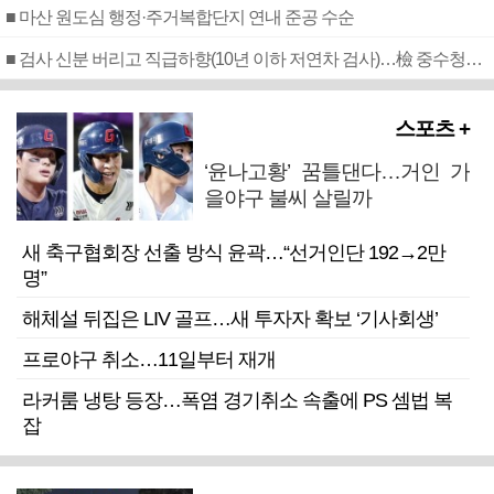
■ 마산 원도심 행정·주거복합단지 연내 준공 수순
■ 검사 신분 버리고 직급하향(10년 이하 저연차 검사)…檢 중수청행 기피
스포츠 +
‘윤나고황’ 꿈틀댄다…거인 가
을야구 불씨 살릴까
새 축구협회장 선출 방식 윤곽…“선거인단 192→2만
명”
해체설 뒤집은 LIV 골프…새 투자자 확보 ‘기사회생’
프로야구 취소…11일부터 재개
라커룸 냉탕 등장…폭염 경기취소 속출에 PS 셈법 복
잡