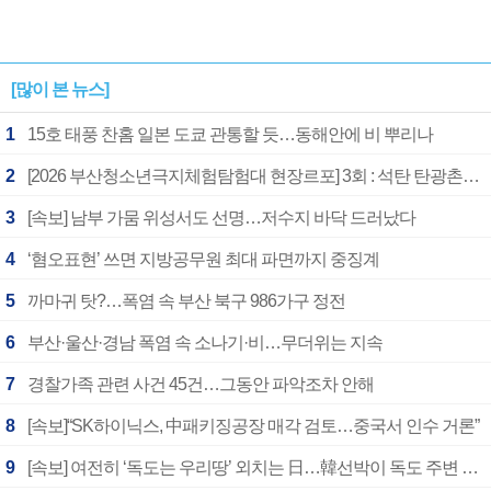
[많이 본 뉴스]
1
15호 태풍 찬홈 일본 도쿄 관통할 듯…동해안에 비 뿌리나
2
[2026 부산청소년극지체험탐험대 현장르포] 3회 : 석탄 탄광촌에서 북극 연구의 중심지로
3
[속보] 남부 가뭄 위성서도 선명…저수지 바닥 드러났다
4
‘혐오표현’ 쓰면 지방공무원 최대 파면까지 중징계
5
까마귀 탓?…폭염 속 부산 북구 986가구 정전
6
부산·울산·경남 폭염 속 소나기·비…무더위는 지속
7
경찰가족 관련 사건 45건…그동안 파악조차 안해
8
[속보]“SK하이닉스, 中패키징공장 매각 검토…중국서 인수 거론”
9
[속보] 여전히 ‘독도는 우리땅’ 외치는 日…韓선박이 독도 주변 해양조사 활동하자 반발