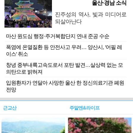
울산·경남 소식
진주성의 역사, 빛과 미디어로
되살아난다
마산 원도심 행정·주거복합단지 연내 준공 수순
폭염에 온열질환 등 안전사고 우려… 양산시, '어필 레
이스' 취소
창녕 중부내륙고속도로서 포탄 발견…살상력 없는 모
의탄으로 밝혀져
입원환자가 연달아 사망한 울산 한 정신의료기관 폐원
전망
근교산
주말엔&라이프