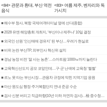
<84> 관문과 환대, 부산 역전
<83> 여름 제주, 벤자리와 독
음식
가시치
■ 해수부 청사, 북항 국제여객터미널 옆에 선다(종합)
■ 2028 유엔 해양총회 개최지, ‘부산이냐 제주냐’ 10일 결정
■ 외국인 선원 ‘인신매매 경유지’ 된 부산…우려가 현실로
■ 비위 논란 부산TP, 외부인사 혁신위 설치
■ 경남 농정 비전 ‘잘 사는 농촌’…스마트팜 1000㏊까지 늘린다
■ 교육혁신선도지 공모 코앞인데…구·군 난색에 교육청 ‘쩔쩔’
■ 르노 못 타는 부산시장…관용차 규정에 막힌 지역기업 응원
■ 마산 원도심 행정·주거복합단지 연내 준공 수순
■ 검사 신분 버리고 직급하향(10년 이하 저연차 검사)…檢 중수청행 기피