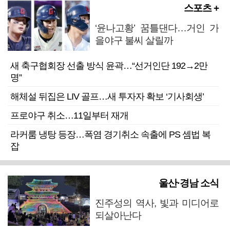
스포츠 +
‘윤나고황’ 꿈틀댄다…거인 가
을야구 불씨 살릴까
새 축구협회장 선출 방식 윤곽…“선거인단 192→2만
명”
해체설 뒤집은 LIV 골프…새 투자자 확보 ‘기사회생’
프로야구 취소…11일부터 재개
라커룸 냉탕 등장…폭염 경기취소 속출에 PS 셈법 복
잡
울산·경남 소식
진주성의 역사, 빛과 미디어로
되살아난다