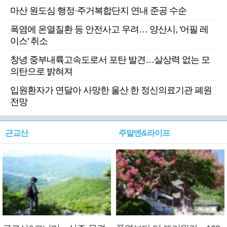
마산 원도심 행정·주거복합단지 연내 준공 수순
폭염에 온열질환 등 안전사고 우려… 양산시, '어필 레
이스' 취소
창녕 중부내륙고속도로서 포탄 발견…살상력 없는 모
의탄으로 밝혀져
입원환자가 연달아 사망한 울산 한 정신의료기관 폐원
전망
근교산
주말엔&라이프