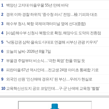
1
백양산 고지대 마을우물 55년 만에 바닥
2
경위 이하 경찰 하위직 ‘중수청 러시’ 전망…檢 기피와 대조
3
해수부 청사, 북항 국제여객터미널 옆에 선다(종합)
4
[사설] 해수부 신청사 북항으로 확정, 해양수도 도약의 전환점
5
“낙동강권 삼락·을숙도·다대포 연결해 서부산 관광 키우자”
6
오늘의 날씨- 2026년 8월 7일
7
부울경 주말부터 비소식…‘극한 폭염’ 한풀 꺾일 듯
8
피란마을 67년 역사인데…전교생 24명 아미초 통폐합 기로
9
외국인 선원 ‘인신매매 경유지’ 된 부산…우려가 현실로
10
교육혁신선도지 공모 코앞인데…구·군 난색에 교육청 ‘쩔쩔’