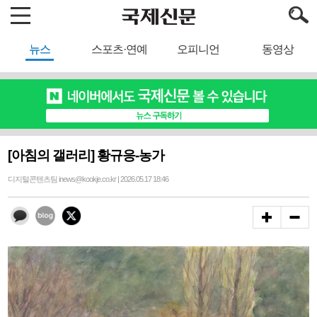
뉴스
스포츠·연예
오피니언
동영상
[아침의 갤러리] 황규응-농가
디지털콘텐츠팀 inews@kookje.co.kr | 2026.05.17 18:46