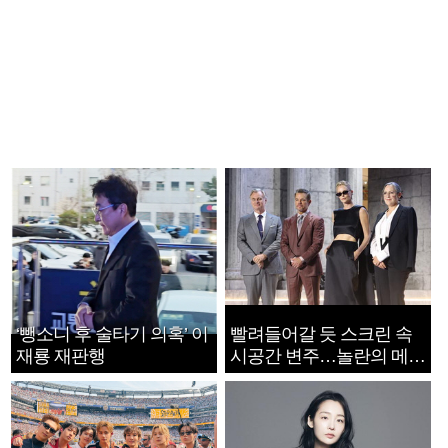
‘뺑소니 후 술타기 의혹’ 이
빨려들어갈 듯 스크린 속
재룡 재판행
시공간 변주…놀란의 메시
지는 ‘전쟁 속죄’