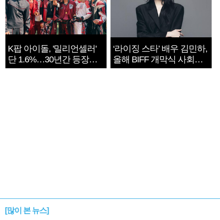
K팝 아이돌, '밀리언셀러'
‘라이징 스타’ 배우 김민하,
단 1.6%…30년간 등장
올해 BIFF 개막식 사회자
1182개팀 전수조사
확정
[많이 본 뉴스]