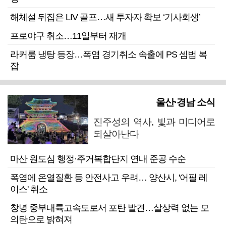
해체설 뒤집은 LIV 골프…새 투자자 확보 ‘기사회생’
프로야구 취소…11일부터 재개
라커룸 냉탕 등장…폭염 경기취소 속출에 PS 셈법 복
잡
울산·경남 소식
진주성의 역사, 빛과 미디어로
되살아난다
마산 원도심 행정·주거복합단지 연내 준공 수순
폭염에 온열질환 등 안전사고 우려… 양산시, '어필 레
이스' 취소
창녕 중부내륙고속도로서 포탄 발견…살상력 없는 모
의탄으로 밝혀져