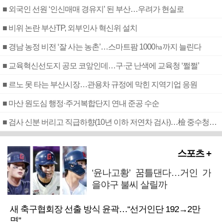
■ 외국인 선원 ‘인신매매 경유지’ 된 부산…우려가 현실로
■ 비위 논란 부산TP, 외부인사 혁신위 설치
■ 경남 농정 비전 ‘잘 사는 농촌’…스마트팜 1000㏊까지 늘린다
■ 교육혁신선도지 공모 코앞인데…구·군 난색에 교육청 ‘쩔쩔’
■ 르노 못 타는 부산시장…관용차 규정에 막힌 지역기업 응원
■ 마산 원도심 행정·주거복합단지 연내 준공 수순
■ 검사 신분 버리고 직급하향(10년 이하 저연차 검사)…檢 중수청행 기피
스포츠 +
‘윤나고황’ 꿈틀댄다…거인 가
을야구 불씨 살릴까
새 축구협회장 선출 방식 윤곽…“선거인단 192→2만
명”