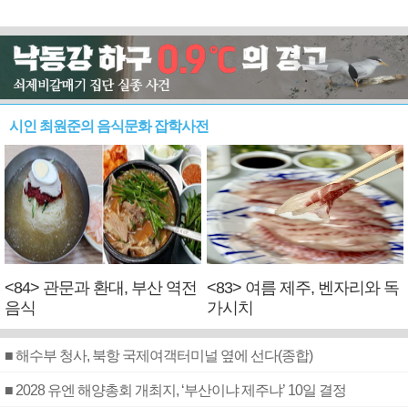
시인 최원준의 음식문화 잡학사전
<84> 관문과 환대, 부산 역전
<83> 여름 제주, 벤자리와 독
음식
가시치
■ 해수부 청사, 북항 국제여객터미널 옆에 선다(종합)
■ 2028 유엔 해양총회 개최지, ‘부산이냐 제주냐’ 10일 결정