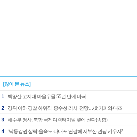
[많이 본 뉴스]
1
백양산 고지대 마을우물 55년 만에 바닥
2
경위 이하 경찰 하위직 ‘중수청 러시’ 전망…檢 기피와 대조
3
해수부 청사, 북항 국제여객터미널 옆에 선다(종합)
4
“낙동강권 삼락·을숙도·다대포 연결해 서부산 관광 키우자”