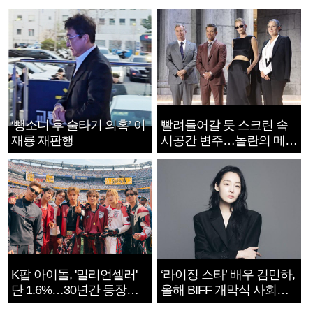
‘뺑소니 후 술타기 의혹’ 이
빨려들어갈 듯 스크린 속
재룡 재판행
시공간 변주…놀란의 메시
지는 ‘전쟁 속죄’
K팝 아이돌, '밀리언셀러'
‘라이징 스타’ 배우 김민하,
단 1.6%…30년간 등장
올해 BIFF 개막식 사회자
1182개팀 전수조사
확정