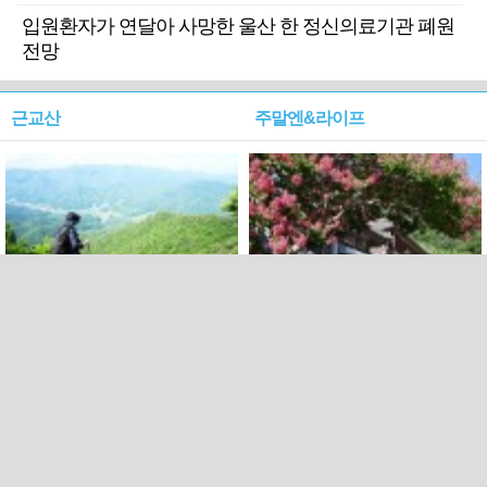
입원환자가 연달아 사망한 울산 한 정신의료기관 폐원
전망
근교산
주말엔&라이프
근교산&그너머…상주·문경
폭염보다 더 뜨거워라…100
청화산~시루봉
일을 붉게 불태울 ‘선비정신’
피었네
PC버전
엑스
페이스북
Copyright ⓒ 2015 All rights reserved by 국제신문