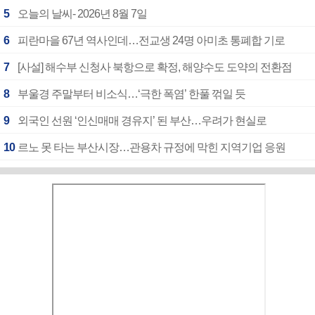
5
오늘의 날씨- 2026년 8월 7일
6
피란마을 67년 역사인데…전교생 24명 아미초 통폐합 기로
7
[사설] 해수부 신청사 북항으로 확정, 해양수도 도약의 전환점
8
부울경 주말부터 비소식…‘극한 폭염’ 한풀 꺾일 듯
9
외국인 선원 ‘인신매매 경유지’ 된 부산…우려가 현실로
10
르노 못 타는 부산시장…관용차 규정에 막힌 지역기업 응원