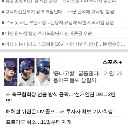
■ 경남 농정 비전 ‘잘 사는 농촌’…스마트팜 1000㏊까지 늘린다
■ 교육혁신선도지 공모 코앞인데…구·군 난색에 교육청 ‘쩔쩔’
■ 르노 못 타는 부산시장…관용차 규정에 막힌 지역기업 응원
■ 마산 원도심 행정·주거복합단지 연내 준공 수순
■ 검사 신분 버리고 직급하향(10년 이하 저연차 검사)…檢 중수청행 기피
스포츠 +
‘윤나고황’ 꿈틀댄다…거인 가
을야구 불씨 살릴까
새 축구협회장 선출 방식 윤곽…“선거인단 192→2만
명”
해체설 뒤집은 LIV 골프…새 투자자 확보 ‘기사회생’
프로야구 취소…11일부터 재개