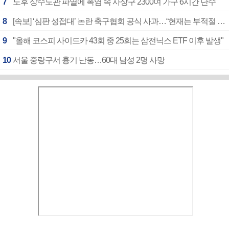
7
노후 상수도관 파열에 폭염 속 사상구 2300여 가구 6시간 단수
8
[속보] ‘심판 성접대’ 논란 축구협회 공식 사과…“현재는 부적절 행위 없어”
9
"올해 코스피 사이드카 43회 중 25회는 삼전닉스 ETF 이후 발생"
10
서울 중랑구서 흉기 난동…60대 남성 2명 사망