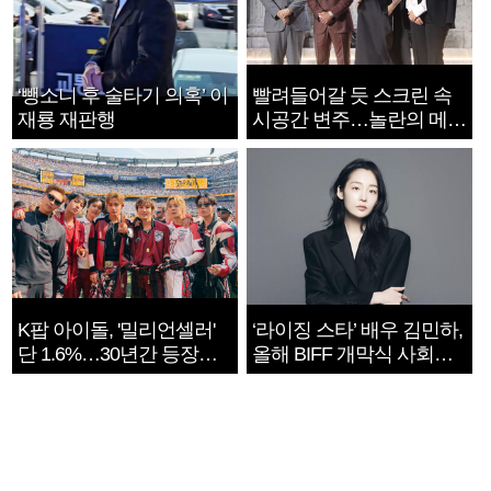
‘뺑소니 후 술타기 의혹’ 이
빨려들어갈 듯 스크린 속
재룡 재판행
시공간 변주…놀란의 메시
지는 ‘전쟁 속죄’
K팝 아이돌, '밀리언셀러'
‘라이징 스타’ 배우 김민하,
단 1.6%…30년간 등장
올해 BIFF 개막식 사회자
1182개팀 전수조사
확정