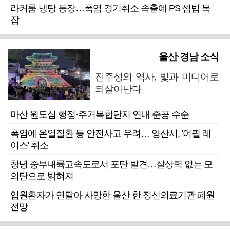
라커룸 냉탕 등장…폭염 경기취소 속출에 PS 셈법 복
잡
울산·경남 소식
진주성의 역사, 빛과 미디어로
되살아난다
마산 원도심 행정·주거복합단지 연내 준공 수순
폭염에 온열질환 등 안전사고 우려… 양산시, '어필 레
이스' 취소
창녕 중부내륙고속도로서 포탄 발견…살상력 없는 모
의탄으로 밝혀져
입원환자가 연달아 사망한 울산 한 정신의료기관 폐원
전망