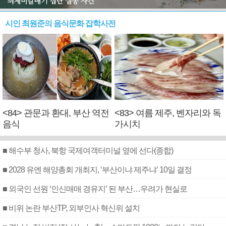
시인 최원준의 음식문화 잡학사전
<84> 관문과 환대, 부산 역전
<83> 여름 제주, 벤자리와 독
음식
가시치
■ 해수부 청사, 북항 국제여객터미널 옆에 선다(종합)
■ 2028 유엔 해양총회 개최지, ‘부산이냐 제주냐’ 10일 결정
■ 외국인 선원 ‘인신매매 경유지’ 된 부산…우려가 현실로
■ 비위 논란 부산TP, 외부인사 혁신위 설치