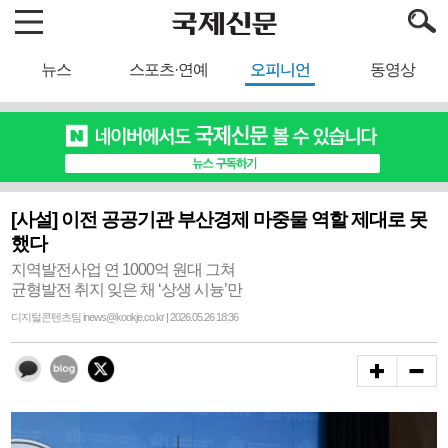
뉴스
스포츠·연예
오피니언
동영상
[사설] 이전 공공기관 부산경제 마중물 역할 제대로 못
했다
지역발전사업 연 1000억 원대 그쳐
균형발전 취지 잊은 채 ‘상생 시늉’만
디지털콘텐츠팀 inews@kookje.co.kr | 2026.05.26 18:36