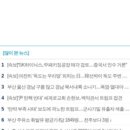
[많이 본 뉴스]
1
[속보]“SK하이닉스, 中패키징공장 매각 검토…중국서 인수 거론”
2
[속보] 여전히 ‘독도는 우리땅’ 외치는 日…韓선박이 독도 주변 해양조사 활동하자 반발
3
부산 울산 경남 구름 많고 경남 북서내륙 소나기…폭염·열대야 계속
4
[속보]‘尹 탄핵 반대’ 세계로교회 손현보, 백악관서 트럼프 접견
5
‘탄약 부족 사태’ 보도에 격노한 트럼프…군사기밀 유출자 색출 지시
6
부산 주유소 휘발유 평균가 ℓ당 1849원… 전주보다 3원 ↓