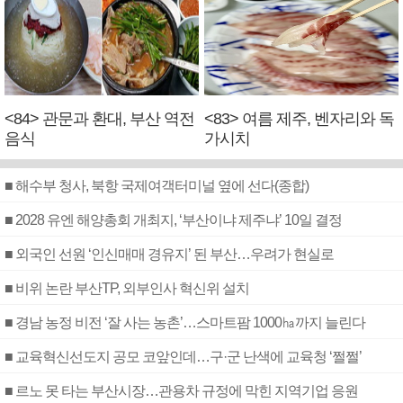
<84> 관문과 환대, 부산 역전
<83> 여름 제주, 벤자리와 독
음식
가시치
■ 해수부 청사, 북항 국제여객터미널 옆에 선다(종합)
■ 2028 유엔 해양총회 개최지, ‘부산이냐 제주냐’ 10일 결정
■ 외국인 선원 ‘인신매매 경유지’ 된 부산…우려가 현실로
■ 비위 논란 부산TP, 외부인사 혁신위 설치
■ 경남 농정 비전 ‘잘 사는 농촌’…스마트팜 1000㏊까지 늘린다
■ 교육혁신선도지 공모 코앞인데…구·군 난색에 교육청 ‘쩔쩔’
■ 르노 못 타는 부산시장…관용차 규정에 막힌 지역기업 응원