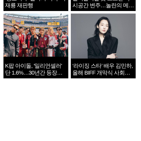
재룡 재판행
시공간 변주…놀란의 메시
지는 ‘전쟁 속죄’
K팝 아이돌, '밀리언셀러'
‘라이징 스타’ 배우 김민하,
단 1.6%…30년간 등장
올해 BIFF 개막식 사회자
1182개팀 전수조사
확정