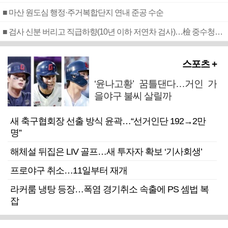
■ 마산 원도심 행정·주거복합단지 연내 준공 수순
■ 검사 신분 버리고 직급하향(10년 이하 저연차 검사)…檢 중수청행 기피
스포츠 +
‘윤나고황’ 꿈틀댄다…거인 가
을야구 불씨 살릴까
새 축구협회장 선출 방식 윤곽…“선거인단 192→2만
명”
해체설 뒤집은 LIV 골프…새 투자자 확보 ‘기사회생’
프로야구 취소…11일부터 재개
라커룸 냉탕 등장…폭염 경기취소 속출에 PS 셈법 복
잡