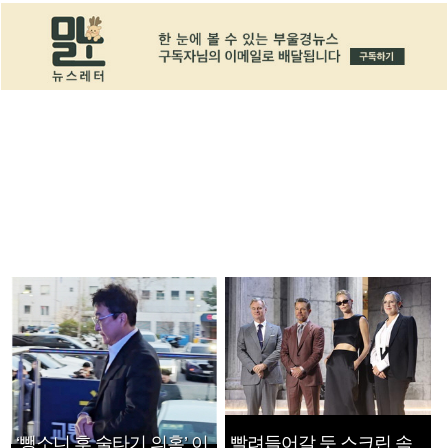
‘뺑소니 후 술타기 의혹’ 이
빨려들어갈 듯 스크린 속