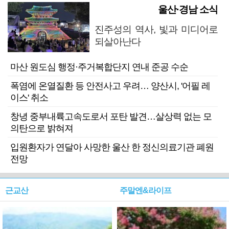
울산·경남 소식
진주성의 역사, 빛과 미디어로
되살아난다
마산 원도심 행정·주거복합단지 연내 준공 수순
폭염에 온열질환 등 안전사고 우려… 양산시, '어필 레
이스' 취소
창녕 중부내륙고속도로서 포탄 발견…살상력 없는 모
의탄으로 밝혀져
입원환자가 연달아 사망한 울산 한 정신의료기관 폐원
전망
근교산
주말엔&라이프