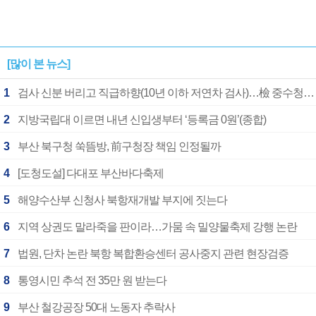
[많이 본 뉴스]
1
검사 신분 버리고 직급하향(10년 이하 저연차 검사)…檢 중수청행 기피
2
지방국립대 이르면 내년 신입생부터 ‘등록금 0원’(종합)
3
부산 북구청 쑥뜸방, 前구청장 책임 인정될까
4
[도청도설] 다대포 부산바다축제
5
해양수산부 신청사 북항재개발 부지에 짓는다
6
지역 상권도 말라죽을 판이라…가뭄 속 밀양물축제 강행 논란
7
법원, 단차 논란 북항 복합환승센터 공사중지 관련 현장검증
8
통영시민 추석 전 35만 원 받는다
9
부산 철강공장 50대 노동자 추락사