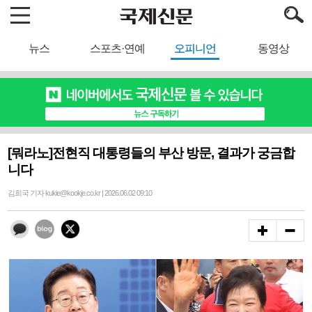
뉴스
스포츠·연예
오피니언
동영상
[뭐라노]전현직 대통령들의 부산 방문, 결과가 궁금합
니다
김희국 기자 kukie@kookje.co.kr | 2026.06.02 09:10