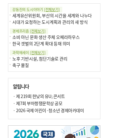
강동진의 도시이야기
[전체보기]
세계유산위원회, 부산의 시간을 세계와 나누다
시대가 요청하는 도시계획과 관리의 새 방식
경제프리즘
[전체보기]
소비 아닌 문화 생산 주체 오페라하우스
한국 갯벌의 2단계 확대 등재 의미
과학에세이
[전체보기]
노후 기반시설, 첨단기술로 관리
축구 물질
국제칼럼
[전체보기]
‘기억 자산’을 ‘기억’하기
알립니다
부정선거
기고
· 제 219회 한낮의 유U; 콘서트
[전체보기]
환자의 희망, 헌혈의 힘
· 제7회 부마항쟁문학상 공모
대학과 지역 ‘연결’이 지역혁신이다
· 2026 국제 어린이·청소년 경제아카데미
기자수첩
[전체보기]
금고 이사장 전횡, 지금도 진행중
엘리트 자평해온 市 공무원…생중계 회의서 능력 입증을