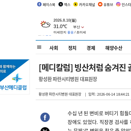
페이스북
엑스
카카오채널
유튜브
인스
사회
정치
경제
해양수산
[메디칼럼] 빙산처럼 숨겨진 
황성환 파란시티병원 대표원장
황성환 파란시티병원 대표원장
| 입력 : 2026-06-14 18:44:21
수십 년 된 변비로 버티기 힘들
장애도 있었다. 직장경 검사를 
는 문제’로 병원을 찾은 줄 알