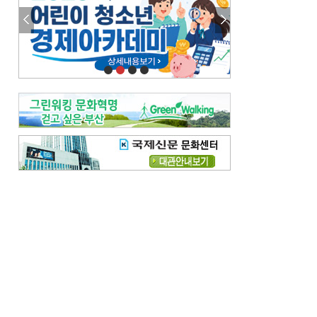
김준희의 클래식 인사이트
[전체보기]
여름날의 애상, 왈츠
빛나는 꿈의 계절, 4월의 노래
김지윤의 우리음악 이야기
[전체보기]
세종시대 음악이 전해진 이유
영산회상, 불교음악에서 풍류음악으로
뉴스와 현장
[전체보기]
‘800조 투자’ 희비 가른 재생에너지
뜨거워지는 바다, 북쪽으로 열리는 항로
데스크시각
[전체보기]
물은 행정구역 경계를 따라 흐르지 않는다
도청도설
[전체보기]
여름과 야구
회피형 대통령
독자 투고
[전체보기]
새로운 시작 ‘황혼 이혼’
무료 화장실 깨끗하게 쓰자
메디칼럼
[전체보기]
산부인과 의사와 무정자증
메포츠 관점서 본 척추질환 예방·관리