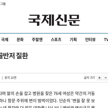
타그램
국제
문화
주말엔
스포츠
기획
인터뷰
T
골반저 질환
| 본지 22면
글자 크기
다며 딸의 손을 잡고 병원을 찾은 76세 여성은 약간의 거동
하니 항문 주위에 변이 범벅이었다. 단순히 ‘변을 잘 못 보
았는데 환자와 더 많은 대화를 나눠 보니 변비와 변실금은 물