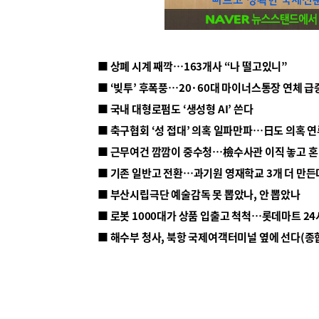
■ 상폐 시계 째깍…163개사 “나 떨고있니”
■ ‘빚투’ 후폭풍…20·60대 마이너스통장 연체 급
■ 국내 대형로펌도 ‘생성형 AI’ 쓴다
■ 근무여건 깜깜이 중수청…檢수사관 이직 놓고 
■ 기존 일반고 전환…과기원 영재학교 3개 더 만든
■ 부산시립극단 예술감독 못 뽑았나, 안 뽑았나
■ 해수부 청사, 북항 국제여객터미널 옆에 선다(종