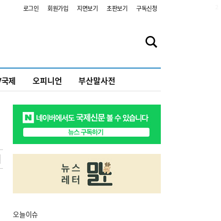
2
로그인
회원가입
지면보기
초판보기
구독신청
V국제
오피니언
부산말사전
오늘
이슈