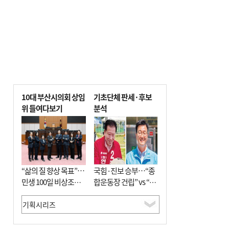
10대 부산시의회 상임
기초단체 판세·후보
위 들여다보기
분석
“삶의 질 향상 목표”…
국힘·진보 승부…“종
민생 100일 비상조치
합운동장 건립” vs “출
면밀 심사
근 공공버스 도입”