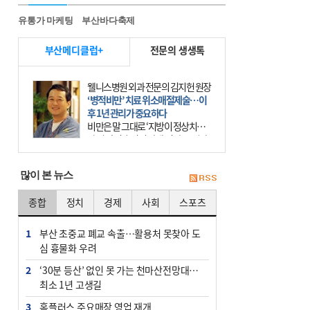
유통가 마케팅
부산바다축제
부산메디클럽+
전문의 생생톡
웰니스병원 외과 전문의 김지헌 원장
‘병적비만’ 치료 위소매절제술…이
후 1년 관리가 중요하다
비만은 말 그대로 ‘지방이 정상치보
다 더 많이 축적된 상태’이다. 그러나
비만은 더는 외모의 문제에 끝나지 않
는다. 비만은 질병이다. 세계보건기
많이 본 뉴스
구(WHO)는 19
종합
정치
경제
사회
스포츠
1
부산 초중교 폐교 속출…활용처 못찾아 도
심 흉물화 우려
2
‘30분 등산’ 없인 못 가는 천마산전망대…
최소 1년 고생길
3
홈플러스 주요매장 영업 재개