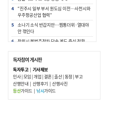
4
“진주시 일부 부서 원도심 이전…사천시와
우주항공산업 협력”
5
소나기 소식 반갑지만…찜통더위·열대야
안 꺾인다
6
창원시 불법주정차 단속 계도 중심 전환
7
엘시티 ‘사무장병원’ 일당 기소…명의 빌려
준 의사는 구속
독자참여 게시판
8
인신매매 탈출하다 다친 외국인, 치료비 폭
독자투고
|
기사제보
탄까지 맞을뻔
인사
|
모임
|
개업
|
결혼
|
출산
|
동정
|
부고
9
산행안내
신고 없이 홍보·모집…민간임대조합 피해
|
산행후기
|
산행사진
주의보
등산
가이드
|
낚시
가이드
10
[와이라노]‘공공기관 지방이전’ 효과 있었
나 살펴보니