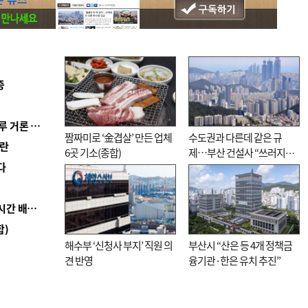
증
■ 축구협회 ‘성 접대’ 의혹 일파만파…日도 의혹 연루 거론 심판 2명 조사
짬짜미로 ‘金겹살’ 만든 업체
수도권과 다른데 같은 규
혼란
6곳 기소(종합)
제…부산 건설사 “쓰러지기
다
직전”
■ 로봇 1000대가 상품 입출고 척척…롯데마트 24시간 배송 자동화
합)
해수부 ‘신청사 부지’ 직원 의
부산시 “산은 등 4개 정책금
견 반영
융기관·한은 유치 추진”