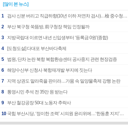
[많이 본 뉴스]
1
검사 신분 버리고 직급하향(10년 이하 저연차 검사)…檢 중수청행 기피
2
부산 북구청 쑥뜸방, 前구청장 책임 인정될까
3
지방국립대 이르면 내년 신입생부터 ‘등록금 0원’(종합)
4
[도청도설] 다대포 부산바다축제
5
법원, 단차 논란 북항 복합환승센터 공사중지 관련 현장검증
6
해양수산부 신청사 북항재개발 부지에 짓는다
7
지역 상권도 말라죽을 판이라…가뭄 속 밀양물축제 강행 논란
8
통영시민 추석 전 35만 원 받는다
9
부산 철강공장 50대 노동자 추락사
10
국힘 부산시당, ‘정이한 조력’ 시의원 윤리위에…‘한동훈 지지’도 신고접수