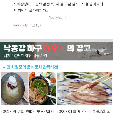
시인 최원준의 음식문화 잡학사전
<84> 관문과 환대, 부산 역전
<83> 여름 제주, 벤자리와 독