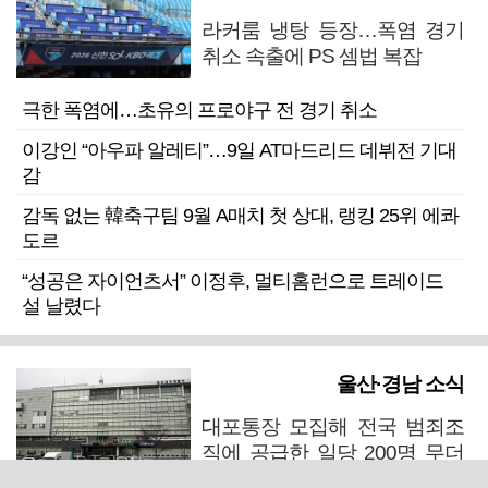
라커룸 냉탕 등장…폭염 경기
취소 속출에 PS 셈법 복잡
극한 폭염에…초유의 프로야구 전 경기 취소
이강인 “아우파 알레티”…9일 AT마드리드 데뷔전 기대
감
감독 없는 韓축구팀 9월 A매치 첫 상대, 랭킹 25위 에콰
도르
“성공은 자이언츠서” 이정후, 멀티홈런으로 트레이드
설 날렸다
울산·경남 소식
대포통장 모집해 전국 범죄조
직에 공급한 일당 200명 무더
기 검거