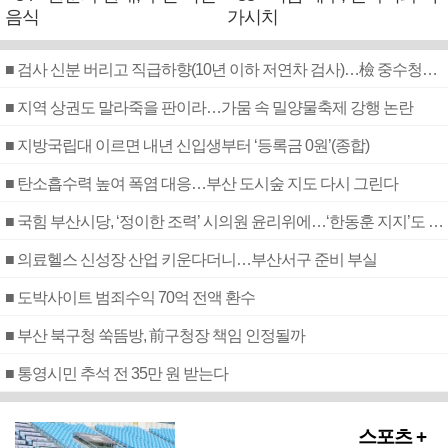
음식
가시치
■ 검사 신분 버리고 직급하향(10년 이하 저연차 검사)…檢 중수청행 기피
■ 지역 상권도 말라죽을 판이라…가뭄 속 밀양물축제 강행 논란
■ 지방국립대 이르면 내년 신입생부터 ‘등록금 0원’(종합)
■ 탄소흡수력 높여 폭염 대응…부산 도시숲 지도 다시 그린다
■ 국힘 부산시당, ‘정이한 조력’ 시의원 윤리위에…‘한동훈 지지’도 신고접수
■ 의료헬스 신성장 산업 키운다더니…부산서구 준비 부실
■ 도박사이트 범죄수익 70억 전액 환수
■ 부산 북구청 쑥뜸방, 前구청장 책임 인정될까
■ 통영시민 추석 전 35만 원 받는다
스포츠 +