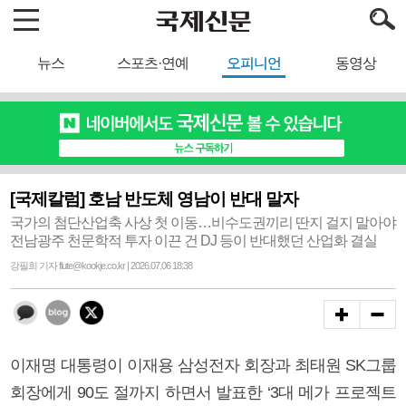
뉴스
스포츠·연예
오피니언
동영상
[국제칼럼] 호남 반도체 영남이 반대 말자
국가의 첨단산업축 사상 첫 이동…비수도권끼리 딴지 걸지 말아야
전남광주 천문학적 투자 이끈 건 DJ 등이 반대했던 산업화 결실
강필희 기자 flute@kookje.co.kr | 2026.07.06 18:38
이재명 대통령이 이재용 삼성전자 회장과 최태원 SK그룹
회장에게 90도 절까지 하면서 발표한 ‘3대 메가 프로젝트