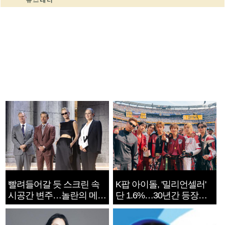
빨려들어갈 듯 스크린 속
K팝 아이돌, '밀리언셀러'
시공간 변주…놀란의 메시
단 1.6%…30년간 등장
지는 ‘전쟁 속죄’
1182개팀 전수조사