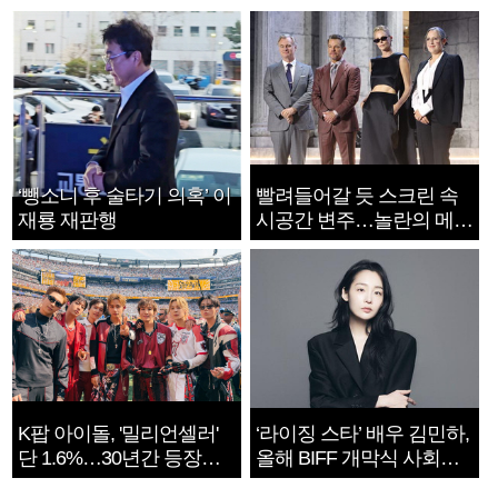
‘뺑소니 후 술타기 의혹’ 이
빨려들어갈 듯 스크린 속
재룡 재판행
시공간 변주…놀란의 메시
지는 ‘전쟁 속죄’
K팝 아이돌, '밀리언셀러'
‘라이징 스타’ 배우 김민하,
단 1.6%…30년간 등장
올해 BIFF 개막식 사회자
1182개팀 전수조사
확정