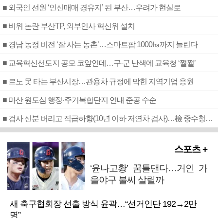
■ 외국인 선원 ‘인신매매 경유지’ 된 부산…우려가 현실로
■ 비위 논란 부산TP, 외부인사 혁신위 설치
■ 경남 농정 비전 ‘잘 사는 농촌’…스마트팜 1000㏊까지 늘린다
■ 교육혁신선도지 공모 코앞인데…구·군 난색에 교육청 ‘쩔쩔’
■ 르노 못 타는 부산시장…관용차 규정에 막힌 지역기업 응원
■ 마산 원도심 행정·주거복합단지 연내 준공 수순
■ 검사 신분 버리고 직급하향(10년 이하 저연차 검사)…檢 중수청행 기피
스포츠 +
‘윤나고황’ 꿈틀댄다…거인 가
을야구 불씨 살릴까
새 축구협회장 선출 방식 윤곽…“선거인단 192→2만
명”