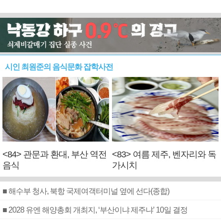
시인 최원준의 음식문화 잡학사전
<84> 관문과 환대, 부산 역전
<83> 여름 제주, 벤자리와 독
음식
가시치
■ 해수부 청사, 북항 국제여객터미널 옆에 선다(종합)
■ 2028 유엔 해양총회 개최지, ‘부산이냐 제주냐’ 10일 결정