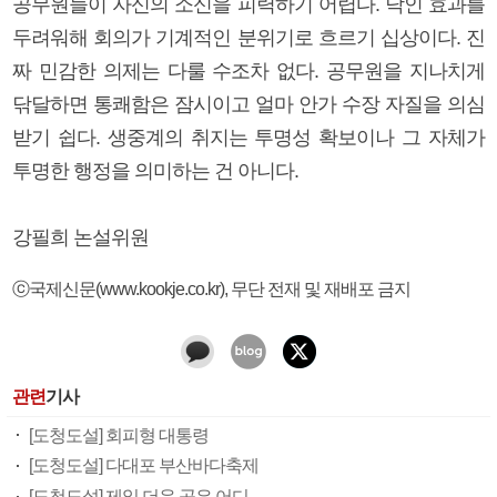
공무원들이 자신의 소신을 피력하기 어렵다. 낙인 효과를
두려워해 회의가 기계적인 분위기로 흐르기 십상이다. 진
짜 민감한 의제는 다룰 수조차 없다. 공무원을 지나치게
닦달하면 통쾌함은 잠시이고 얼마 안가 수장 자질을 의심
받기 쉽다. 생중계의 취지는 투명성 확보이나 그 자체가
투명한 행정을 의미하는 건 아니다.
강필희 논설위원
ⓒ국제신문(www.kookje.co.kr), 무단 전재 및 재배포 금지
관련
기사
[도청도설] 회피형 대통령
[도청도설] 다대포 부산바다축제
[도청도설] 제일 더운 곳은 어디