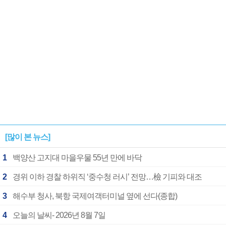
[많이 본 뉴스]
1
백양산 고지대 마을우물 55년 만에 바닥
2
경위 이하 경찰 하위직 ‘중수청 러시’ 전망…檢 기피와 대조
3
해수부 청사, 북항 국제여객터미널 옆에 선다(종합)
4
오늘의 날씨- 2026년 8월 7일