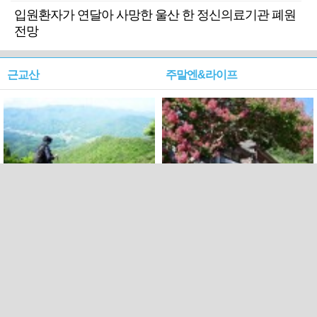
입원환자가 연달아 사망한 울산 한 정신의료기관 폐원
전망
근교산
주말엔&라이프
근교산&그너머…상주·문경
폭염보다 더 뜨거워라…100
청화산~시루봉
일을 붉게 불태울 ‘선비정신’
피었네
PC버전
엑스
페이스북
Copyright ⓒ 2015 All rights reserved by 국제신문