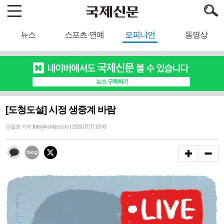
뉴스
스포츠·연예
오피니언
동영상
[도청도설] 시정 생중계 바람
강필희 기자 flute@kookje.co.kr | 2026.07.07 18:43