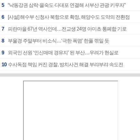
5
“낙동강권 삼락·을숙도·다대포 연결해 서부산 관광 키우자”
6
[사설] 해수부 신청사 북항으로 확정, 해양수도 도약의 전환점
7
피란마을 67년 역사인데…전교생 24명 아미초 통폐합 기로
8
부울경 주말부터 비소식…‘극한 폭염’ 한풀 꺾일 듯
9
외국인 선원 ‘인신매매 경유지’ 된 부산…우려가 현실로
10
수사독점 책임 커진 경찰, 방치사건 해결 부랴부랴 속도전