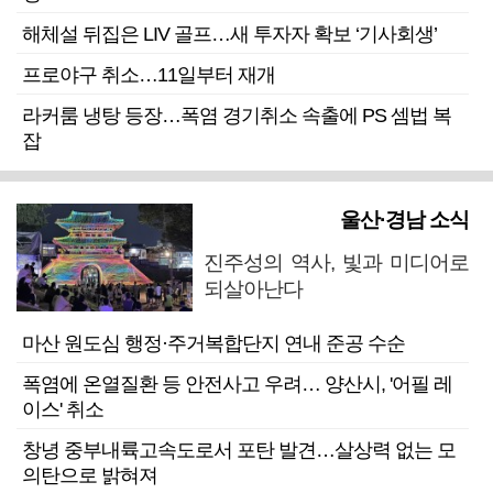
해체설 뒤집은 LIV 골프…새 투자자 확보 ‘기사회생’
프로야구 취소…11일부터 재개
라커룸 냉탕 등장…폭염 경기취소 속출에 PS 셈법 복
잡
울산·경남 소식
진주성의 역사, 빛과 미디어로
되살아난다
마산 원도심 행정·주거복합단지 연내 준공 수순
폭염에 온열질환 등 안전사고 우려… 양산시, '어필 레
이스' 취소
창녕 중부내륙고속도로서 포탄 발견…살상력 없는 모
의탄으로 밝혀져