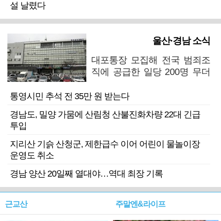
설 날렸다
울산·경남 소식
대포통장 모집해 전국 범죄조
직에 공급한 일당 200명 무더
기 검거
통영시민 추석 전 35만 원 받는다
경남도, 밀양 가뭄에 산림청 산불진화차량 22대 긴급
투입
지리산 기슭 산청군, 제한급수 이어 어린이 물놀이장
운영도 취소
경남 양산 20일째 열대야…역대 최장 기록
근교산
주말엔&라이프