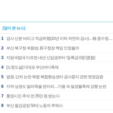
[많이 본 뉴스]
1
검사 신분 버리고 직급하향(10년 이하 저연차 검사)…檢 중수청행 기피
2
부산 북구청 쑥뜸방, 前구청장 책임 인정될까
3
지방국립대 이르면 내년 신입생부터 ‘등록금 0원’(종합)
4
[도청도설] 다대포 부산바다축제
5
법원, 단차 논란 북항 복합환승센터 공사중지 관련 현장검증
6
지역 상권도 말라죽을 판이라…가뭄 속 밀양물축제 강행 논란
7
통영시민 추석 전 35만 원 받는다
8
부산 철강공장 50대 노동자 추락사