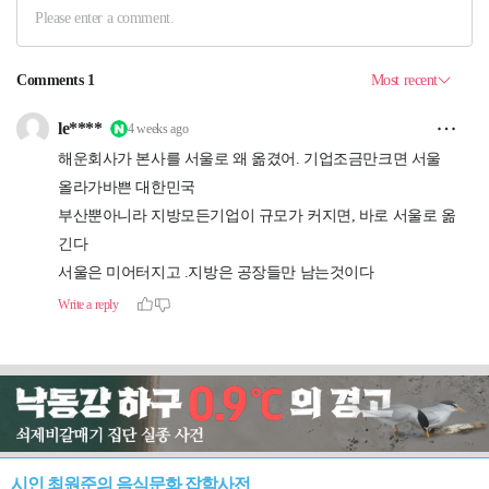
시인 최원준의 음식문화 잡학사전