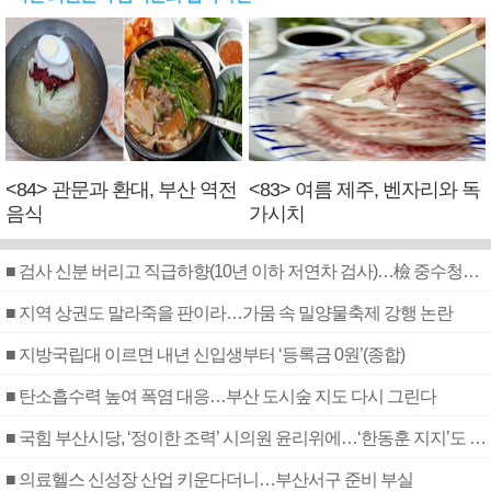
<84> 관문과 환대, 부산 역전
<83> 여름 제주, 벤자리와 독
음식
가시치
■ 검사 신분 버리고 직급하향(10년 이하 저연차 검사)…檢 중수청행 기피
■ 지역 상권도 말라죽을 판이라…가뭄 속 밀양물축제 강행 논란
■ 지방국립대 이르면 내년 신입생부터 ‘등록금 0원’(종합)
■ 탄소흡수력 높여 폭염 대응…부산 도시숲 지도 다시 그린다
■ 국힘 부산시당, ‘정이한 조력’ 시의원 윤리위에…‘한동훈 지지’도 신고접수
■ 의료헬스 신성장 산업 키운다더니…부산서구 준비 부실