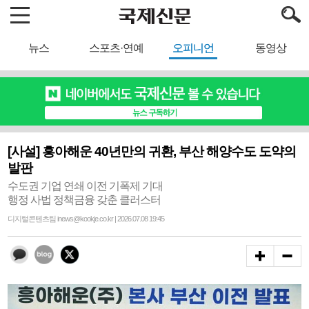
뉴스
스포츠·연예
오피니언
동영상
[사설] 흥아해운 40년만의 귀환, 부산 해양수도 도약의
발판
수도권 기업 연쇄 이전 기폭제 기대
행정 사법 정책금융 갖춘 클러스터
디지털콘텐츠팀 inews@kookje.co.kr | 2026.07.08 19:45