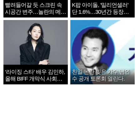
빨려들어갈 듯 스크린 속
K팝 아이돌, '밀리언셀러'
시공간 변주…놀란의 메시
단 1.6%…30년간 등장
지는 ‘전쟁 속죄’
1182개팀 전수조사
‘라이징 스타’ 배우 김민하,
친일 논란 빚은 가수 남인
올해 BIFF 개막식 사회자
수 공개 토론회 열린다.
확정