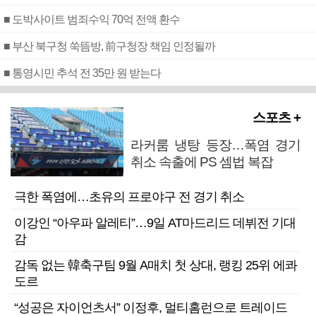
■ 도박사이트 범죄수익 70억 전액 환수
■ 부산 북구청 쑥뜸방, 前구청장 책임 인정될까
■ 통영시민 추석 전 35만 원 받는다
스포츠 +
라커룸 냉탕 등장…폭염 경기
취소 속출에 PS 셈법 복잡
극한 폭염에…초유의 프로야구 전 경기 취소
이강인 “아우파 알레티”…9일 AT마드리드 데뷔전 기대
감
감독 없는 韓축구팀 9월 A매치 첫 상대, 랭킹 25위 에콰
도르
“성공은 자이언츠서” 이정후, 멀티홈런으로 트레이드