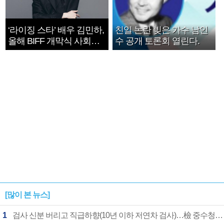
‘라이징 스타’ 배우 김민하,
친일 논란 빚은 가수 남인
올해 BIFF 개막식 사회자
수 공개 토론회 열린다.
확정
[많이 본 뉴스]
1
검사 신분 버리고 직급하향(10년 이하 저연차 검사)…檢 중수청행 기피