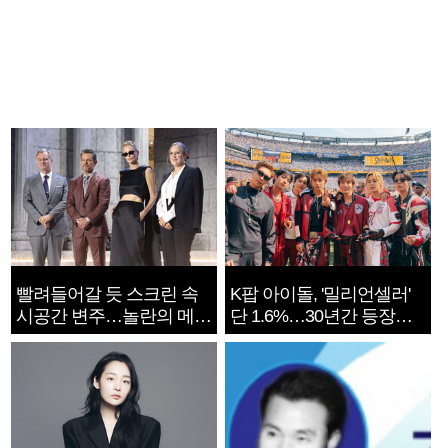
빨려들어갈 듯 스크린 속
K팝 아이돌, '밀리언셀러'
시공간 변주…놀란의 메시
단 1.6%…30년간 등장
지는 ‘전쟁 속죄’
1182개팀 전수조사