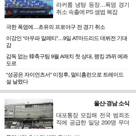
라커룸 냉탕 등장…폭염 경기
취소 속출에 PS 셈법 복잡
극한 폭염에…초유의 프로야구 전 경기 취소
이강인 “아우파 알레티”…9일 AT마드리드 데뷔전 기대
감
감독 없는 韓축구팀 9월 A매치 첫 상대, 랭킹 25위 에콰
도르
“성공은 자이언츠서” 이정후, 멀티홈런으로 트레이드
설 날렸다
울산·경남 소식
대포통장 모집해 전국 범죄조
직에 공급한 일당 200명 무더
기 검거