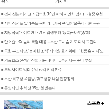
음식
가시치
■ 검사 신분 버리고 직급하향(10년 이하 저연차 검사)…檢 중수청행 기피
■ 지역 상권도 말라죽을 판이라…가뭄 속 밀양물축제 강행 논란
■ 지방국립대 이르면 내년 신입생부터 ‘등록금 0원’(종합)
■ 탄소흡수력 높여 폭염 대응…부산 도시숲 지도 다시 그린다
■ 국힘 부산시당, ‘정이한 조력’ 시의원 윤리위에…‘한동훈 지지’도 신고접수
■ 의료헬스 신성장 산업 키운다더니…부산서구 준비 부실
■ 도박사이트 범죄수익 70억 전액 환수
■ 부산 북구청 쑥뜸방, 前구청장 책임 인정될까
■ 통영시민 추석 전 35만 원 받는다
스포츠 +