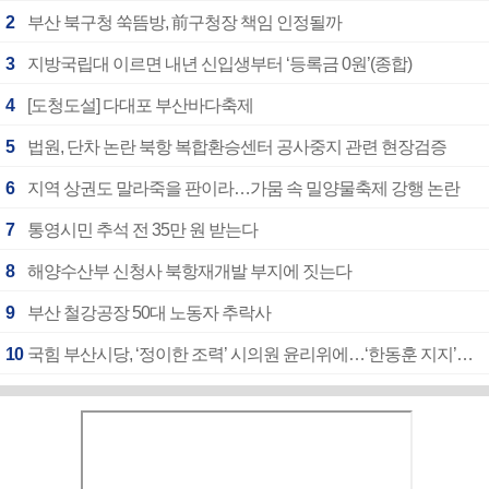
2
부산 북구청 쑥뜸방, 前구청장 책임 인정될까
3
지방국립대 이르면 내년 신입생부터 ‘등록금 0원’(종합)
4
[도청도설] 다대포 부산바다축제
5
법원, 단차 논란 북항 복합환승센터 공사중지 관련 현장검증
6
지역 상권도 말라죽을 판이라…가뭄 속 밀양물축제 강행 논란
7
통영시민 추석 전 35만 원 받는다
8
해양수산부 신청사 북항재개발 부지에 짓는다
9
부산 철강공장 50대 노동자 추락사
10
국힘 부산시당, ‘정이한 조력’ 시의원 윤리위에…‘한동훈 지지’도 신고접수