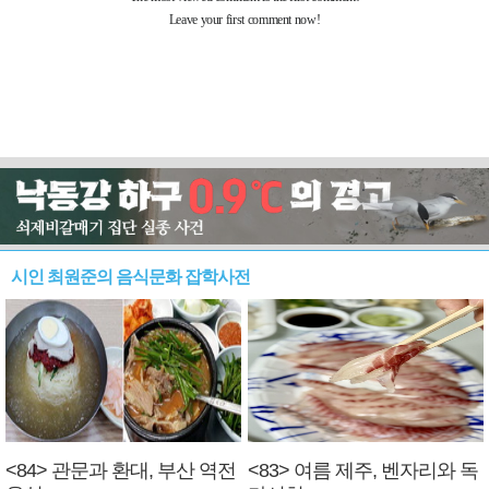
시인 최원준의 음식문화 잡학사전
<84> 관문과 환대, 부산 역전
<83> 여름 제주, 벤자리와 독