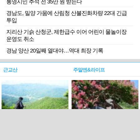
통영시민 추석 전 35만 원 받는다
경남도, 밀양 가뭄에 산림청 산불진화차량 22대 긴급
투입
지리산 기슭 산청군, 제한급수 이어 어린이 물놀이장
운영도 취소
경남 양산 20일째 열대야…역대 최장 기록
근교산
주말엔&라이프
근교산&그너머…상주·문경
폭염보다 더 뜨거워라…100
청화산~시루봉
일을 붉게 불태울 ‘선비정신’