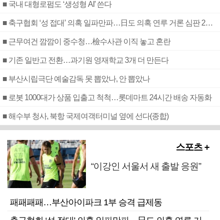
■ 국내 대형로펌도 ‘생성형 AI’ 쓴다
■ 축구협회 ‘성 접대’ 의혹 일파만파…日도 의혹 연루 거론 심판 2명 조사
■ 근무여건 깜깜이 중수청…檢수사관 이직 놓고 혼란
■ 기존 일반고 전환…과기원 영재학교 3개 더 만든다
■ 부산시립극단 예술감독 못 뽑았나, 안 뽑았나
■ 로봇 1000대가 상품 입출고 척척…롯데마트 24시간 배송 자동화
■ 해수부 청사, 북항 국제여객터미널 옆에 선다(종합)
스포츠 +
“이강인 서울서 새 출발 응원”
패패패패…부산아이파크 1부 승격 급제동