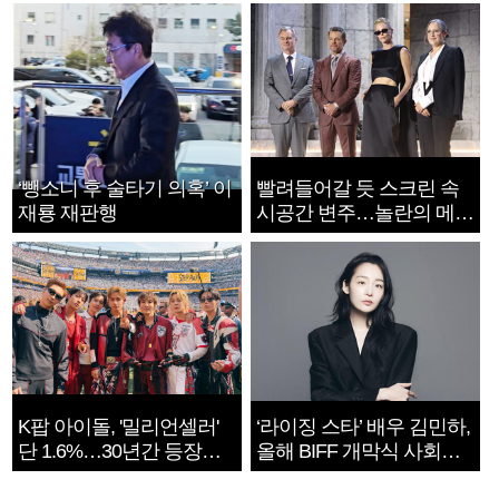
‘뺑소니 후 술타기 의혹’ 이
빨려들어갈 듯 스크린 속
재룡 재판행
시공간 변주…놀란의 메시
지는 ‘전쟁 속죄’
K팝 아이돌, '밀리언셀러'
‘라이징 스타’ 배우 김민하,
단 1.6%…30년간 등장
올해 BIFF 개막식 사회자
1182개팀 전수조사
확정