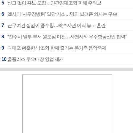
5
신고 없이 홍보·모집…민간임대조합 피해 주의보
6
엘시티 ‘사무장병원’ 일당 기소…명의 빌려준 의사는 구속
7
근무여건 깜깜이 중수청…檢수사관 이직 놓고 혼란
8
“진주시 일부 부서 원도심 이전…사천시와 우주항공산업 협력”
9
다대포 황홀한 낙조와 함께 즐기는 온가족 음악축제
10
홈플러스 주요매장 영업 재개