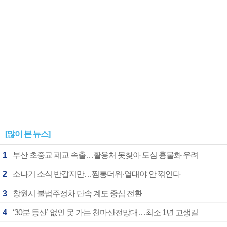
[많이 본 뉴스]
1
부산 초중교 폐교 속출…활용처 못찾아 도심 흉물화 우려
2
소나기 소식 반갑지만…찜통더위·열대야 안 꺾인다
3
창원시 불법주정차 단속 계도 중심 전환
4
‘30분 등산’ 없인 못 가는 천마산전망대…최소 1년 고생길