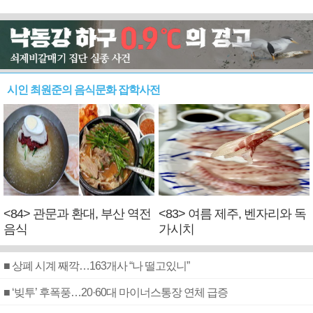
시인 최원준의 음식문화 잡학사전
<84> 관문과 환대, 부산 역전
<83> 여름 제주, 벤자리와 독
음식
가시치
■ 상폐 시계 째깍…163개사 “나 떨고있니”
■ ‘빚투’ 후폭풍…20·60대 마이너스통장 연체 급증