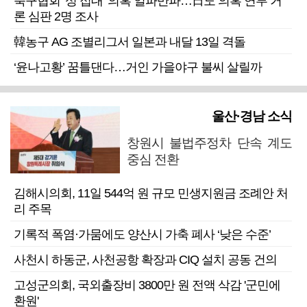
축구협회 ‘성 접대’ 의혹 일파만파…日도 의혹 연루 거
론 심판 2명 조사
韓농구 AG 조별리그서 일본과 내달 13일 격돌
‘윤나고황’ 꿈틀댄다…거인 가을야구 불씨 살릴까
울산·경남 소식
창원시 불법주정차 단속 계도
중심 전환
김해시의회, 11일 544억 원 규모 민생지원금 조례안 처
리 주목
기록적 폭염·가뭄에도 양산시 가축 폐사 ‘낮은 수준’
사천시 하동군, 사천공항 확장과 CIQ 설치 공동 건의
고성군의회, 국외출장비 3800만 원 전액 삭감 '군민에
환원'