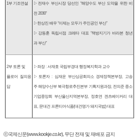
1부 기조연설
▷전재수 부산시장 당선인 “해양수도 부산 도약을 위한 비
전 2030”
▷한상진 배우 “이제는 모두가 주인공인 부산”
▷강동훈 독립서점 크레타 대표 “책방지기가 바라본 청년
과 부산”
2부 토론 및
▷좌장 : 서재호 국립부경대 행정복지학과 교수
플로어 질의응
▷토론자 : 심재운 부산상공회의소 경제정책본부장, 고송
답
주 해양수산부 북극항로추진본부 기획지원과장, 전의준 중소
기업중앙회 부산울산지역본부장, 정호연 겐츠베이커리 대
표, 문대건 프론티어식품(대건명가 돼지국밥) 대표
ⓒ국제신문(www.kookje.co.kr), 무단 전재 및 재배포 금지