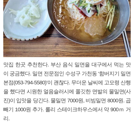
맛집 한곳 추천한다. 부산 음식 밀면을 대구에서 먹는 맛
이 궁금했다. 밀면 전문점인 수성구 가천동 ‘함버지기 밀면
본점(053-794-5580)’이 괜찮다. 무더운 날씨에 고모령 산행
을 했다면 시원한 얼음슬러시에 쫄깃한 면발의 물밀면(사
진)이 입맛을 당긴다. 물밀면 7000원, 비빔밀면 8000원. 곱
빼기 1000원 추가. 롤리 스테이크하우스에서 약 900ｍ 거
리.