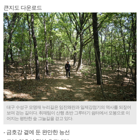
큰지도 다운로드
대구 수성구 모명재 누리길은 임진왜란과 일제강점기의 역사를 되짚어
보며 걷는 길이다. 취재팀이 산행 초반 그루터기 쉼터에서 모봉으로 이
어지는 평탄한 숲 그늘길을 걷고 있다.
- 금호강 곁에 둔 완만한 능선