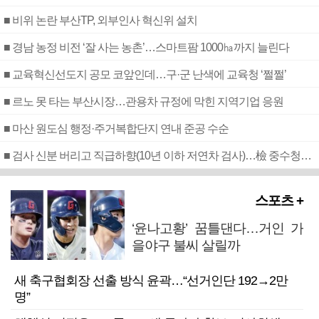
■ 비위 논란 부산TP, 외부인사 혁신위 설치
■ 경남 농정 비전 ‘잘 사는 농촌’…스마트팜 1000㏊까지 늘린다
■ 교육혁신선도지 공모 코앞인데…구·군 난색에 교육청 ‘쩔쩔’
■ 르노 못 타는 부산시장…관용차 규정에 막힌 지역기업 응원
■ 마산 원도심 행정·주거복합단지 연내 준공 수순
■ 검사 신분 버리고 직급하향(10년 이하 저연차 검사)…檢 중수청행 기피
스포츠 +
‘윤나고황’ 꿈틀댄다…거인 가
을야구 불씨 살릴까
새 축구협회장 선출 방식 윤곽…“선거인단 192→2만
명”