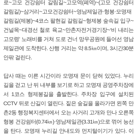
로~고모 건강쉼터 갈림길~고모역(폐역)~(고모 건강쉼터
갈림길)~삼거리~고모건강쉼터~영남제일관·형봉·모명재
갈림길(제봉)~4코스 팔현길 갈림길~형제봉 숲속길 입구~
건널목~대경선 철로 육교~만촌자전거경기장~‘비 내리는
고모령’ 노래비를 거쳐 도로 건너 망우공원에 들어선 영남
제일관에 도착한다. 산행 거리는 약 8.5㎞이며, 3시간30분
안팎 걸린다.
답사 때는 이른 시간이라 모명재 문이 닫혀 있었다. 누리
길을 걷고 난 뒤 내부를 보기로 하고 모명재 공영주차장에
서 1코스 형제봉길을 출발한다. 주차장 입구에 설치된
CCTV 뒤로 산길이 열린다. 짙은 숲길을 올라가면 왼쪽 만
촌2동 행정복지센터에서 오는 사거리 고개와 만나 오른쪽
형봉 건강쉼터(0.74㎞)·영남제일관(3.31㎞)으로 꺾어 능선
을 탄다. 모명재 누리길 안내도와 먼지털이기가 있다. 이