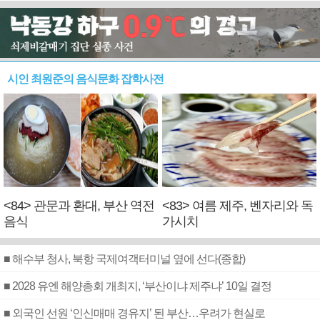
시인 최원준의 음식문화 잡학사전
<84> 관문과 환대, 부산 역전
<83> 여름 제주, 벤자리와 독
음식
가시치
■ 해수부 청사, 북항 국제여객터미널 옆에 선다(종합)
■ 2028 유엔 해양총회 개최지, ‘부산이냐 제주냐’ 10일 결정
■ 외국인 선원 ‘인신매매 경유지’ 된 부산…우려가 현실로