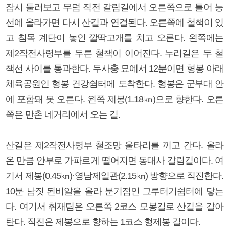
잠시 둘러보고 무덤 직전 갈림길에서 오른쪽으로 틀어 능
선에 올라가면 다시 산길과 연결된다. 오른쪽에 철책이 있
고 침목 계단이 놓인 깔딱고개를 치고 오른다. 왼쪽에는
제2작전사령부를 두른 철책이 이어진다. 누리길은 두 철
책선 사이를 통과한다. 두사충 묘에서 12분이면 형봉 아래
체육공원인 형봉 건강쉼터에 도착한다. 형봉은 군부대 안
에 포함돼 못 오른다. 왼쪽 제봉(1.18㎞)으로 향한다. 오른
쪽은 만촌 네거리에서 오는 길.
산길은 제2작전사령부 철조망 울타리를 끼고 간다. 올라
온 만큼 안부로 가파르게 떨어지면 동대사 갈림길이다. 여
기서 제봉(0.45㎞)·영남제일관(2.15㎞) 방향으로 직진한다.
10분 남짓 된비알을 올라 분기점인 그루터기쉼터에 닿는
다. 여기서 취재팀은 오른쪽 2코스 모봉길로 산길을 갈아
탄다. 직진은 제봉으로 향하는 1코스 형제봉 길이다.