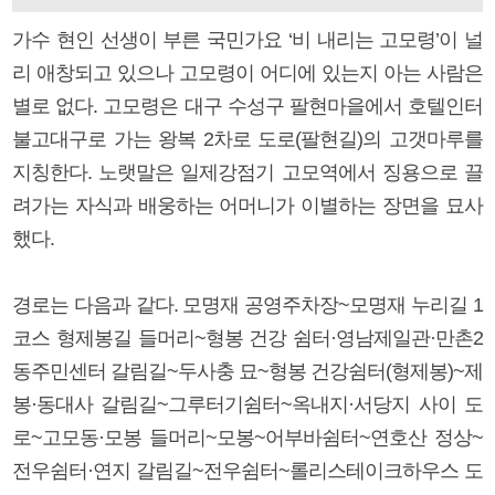
가수 현인 선생이 부른 국민가요 ‘비 내리는 고모령’이 널
리 애창되고 있으나 고모령이 어디에 있는지 아는 사람은
별로 없다. 고모령은 대구 수성구 팔현마을에서 호텔인터
불고대구로 가는 왕복 2차로 도로(팔현길)의 고갯마루를
지칭한다. 노랫말은 일제강점기 고모역에서 징용으로 끌
려가는 자식과 배웅하는 어머니가 이별하는 장면을 묘사
했다.
경로는 다음과 같다. 모명재 공영주차장~모명재 누리길 1
코스 형제봉길 들머리~형봉 건강 쉼터·영남제일관·만촌2
동주민센터 갈림길~두사충 묘~형봉 건강쉼터(형제봉)~제
봉·동대사 갈림길~그루터기쉼터~옥내지·서당지 사이 도
로~고모동·모봉 들머리~모봉~어부바쉼터~연호산 정상~
전우쉼터·연지 갈림길~전우쉼터~롤리스테이크하우스 도