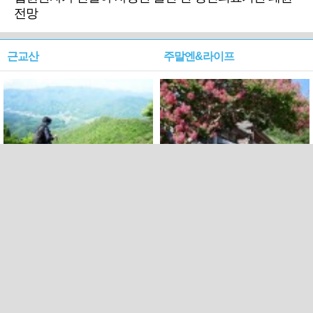
전망
근교산
주말엔&라이프
근교산&그너머…상주·문경
폭염보다 더 뜨거워라…100
청화산~시루봉
일을 붉게 불태울 ‘선비정신’
피었네
PC버전
엑스
페이스북
Copyright ⓒ 2015 All rights reserved by 국제신문