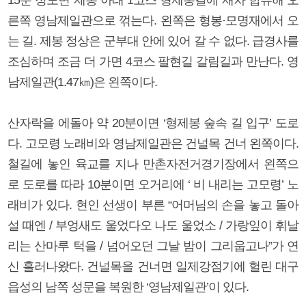
15분 정도면 제봉 아래 1코스 형제봉길에 재차 합류해 오
른쪽 영남제일관으로 꺾는다. 왼쪽은 형봉·모명재에서 오
는 길. 제봉 정상은 군부대 안에 있어 갈 수 없다. 급경사를
조심하며 조금 더 가면 4코스 팔현길 갈림길과 만난다. 영
남제일관(1.47㎞)은 왼쪽이다.
산자락을 에돌아 약 20분이면 ‘형제봉 숲속 길 입구’ 도로
다. 고모령 노래비와 영남제일관은 건널목 건너 왼쪽이다.
철길에 놓인 육교를 지나 만촌자전거경기장에서 왼쪽으
로 도로를 따라 10분이면 오거리에 ‘ 비 내리는 고모령’ 노
래비가 있다. 현인 선생이 부른 “어머님의 손을 놓고 돌아
설 때엔 / 부엉새도 울었다오 나도 울었소 / 가랑잎이 휘날
리는 산마루 턱을 / 넘어오던 그날 밤이 그리웁고나”가 연
신 흘러나왔다. 건널목을 건너면 일제강점기에 헐린 대구
읍성의 남쪽 성문을 복원한 ‘영남제일관’이 있다.