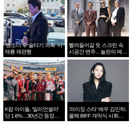
‘뺑소니 후 술타기 의혹’ 이
빨려들어갈 듯 스크린 속
재룡 재판행
시공간 변주…놀란의 메시
지는 ‘전쟁 속죄’
K팝 아이돌, '밀리언셀러'
‘라이징 스타’ 배우 김민하,
단 1.6%…30년간 등장
올해 BIFF 개막식 사회자
1182개팀 전수조사
확정