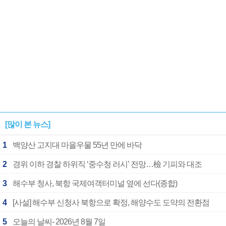
[많이 본 뉴스]
1
백양산 고지대 마을우물 55년 만에 바닥
2
경위 이하 경찰 하위직 ‘중수청 러시’ 전망…檢 기피와 대조
3
해수부 청사, 북항 국제여객터미널 옆에 선다(종합)
4
[사설] 해수부 신청사 북항으로 확정, 해양수도 도약의 전환점
5
오늘의 날씨- 2026년 8월 7일