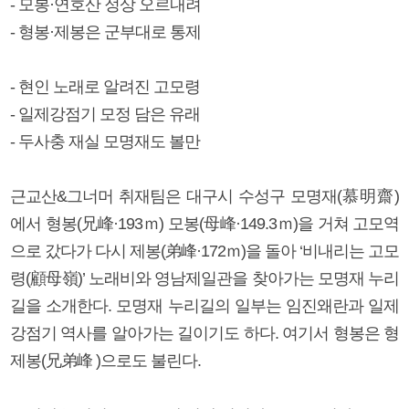
- 모봉·연호산 정상 오르내려
- 형봉·제봉은 군부대로 통제
- 현인 노래로 알려진 고모령
- 일제강점기 모정 담은 유래
- 두사충 재실 모명재도 볼만
근교산&그너머 취재팀은 대구시 수성구 모명재(慕明齋)
에서 형봉(兄峰·193ｍ) 모봉(母峰·149.3ｍ)을 거쳐 고모역
으로 갔다가 다시 제봉(弟峰·172ｍ)을 돌아 ‘비내리는 고모
령(顧母嶺)’ 노래비와 영남제일관을 찾아가는 모명재 누리
길을 소개한다. 모명재 누리길의 일부는 임진왜란과 일제
강점기 역사를 알아가는 길이기도 하다. 여기서 형봉은 형
제봉(兄弟峰 )으로도 불린다.