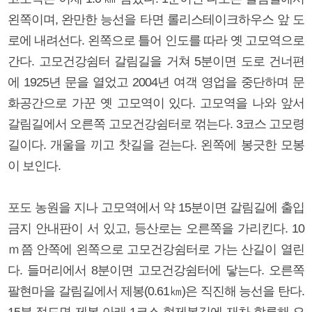
왼쪽이며, 완만한 능선을 타면 롤리스테이크하우스 앞 도
로에 내려선다. 왼쪽으로 틀어 인도를 따라 옛 고모역으로
간다. 고모건강쉼터 갈림길을 거쳐 5분이면 도로 건너편
에 1925년 문을 열었고 2004년 여객 영업을 중단하며 문
화공간으로 가꾼 옛 고모역이 있다. 고모역을 나와 앞서
갈림길에서 오른쪽 고모건강쉼터로 꺾는다. 3코스 고모령
길이다. 개울을 끼고 찻길을 걷는다. 왼쪽에 봉긋한 모봉
이 보인다.
포도 농원을 지나 고모역에서 약 15분이면 갈림길에 출입
금지 안내판이 서 있고, 등산로는 오른쪽을 가리킨다. 10
ｍ쯤 안쪽에 왼쪽으로 고모건강쉼터로 가는 산길이 열린
다. 들머리에서 8분이면 고모건강쉼터에 닿는다. 오른쪽
팔현마을 갈림길에서 제봉(0.61㎞)은 직진해 능선을 탄다.