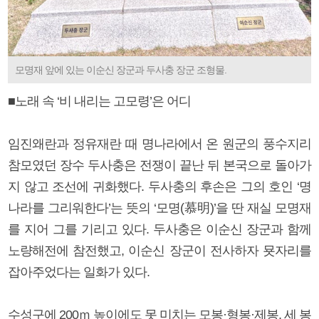
모명재 앞에 있는 이순신 장군과 두사충 장군 조형물.
■노래 속 ‘비 내리는 고모령’은 어디
임진왜란과 정유재란 때 명나라에서 온 원군의 풍수지리
참모였던 장수 두사충은 전쟁이 끝난 뒤 본국으로 돌아가
지 않고 조선에 귀화했다. 두사충의 후손은 그의 호인 ‘명
나라를 그리워한다’는 뜻의 ‘모명(慕明)’을 딴 재실 모명재
를 지어 그를 기리고 있다. 두사충은 이순신 장군과 함께
노량해전에 참전했고, 이순신 장군이 전사하자 묫자리를
잡아주었다는 일화가 있다.
수성구에 200ｍ 높이에도 못 미치는 모봉·형봉·제봉, 세 봉