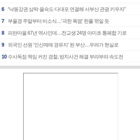
6
“낙동강권 삼락·을숙도·다대포 연결해 서부산 관광 키우자”
7
부울경 주말부터 비소식…‘극한 폭염’ 한풀 꺾일 듯
8
피란마을 67년 역사인데…전교생 24명 아미초 통폐합 기로
9
외국인 선원 ‘인신매매 경유지’ 된 부산…우려가 현실로
10
수사독점 책임 커진 경찰, 방치사건 해결 부랴부랴 속도전