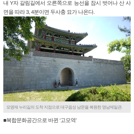
내 Y자 갈림길에서 오른쪽으로 능선을 잠시 벗어나 산 사
면을 따라 3, 4분이면 두사충 묘가 나온다.
모명재 누리길의 도착 지점으로 대구읍성 남문을 복원한 영남제일관.
■복합문화공간으로 바뀐 ‘고모역’