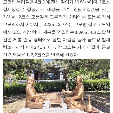
모명재 누리길은 4코스에 전체 길이가 10.83㎞이다. 1코스
형제봉길은 형봉에서 제봉을 거쳐 영남제일관을 잇는
3.31㎞, 2코스 모봉길은 그루터기 쉼터에서 모봉을 거쳐
고모역까지 이어지는 3.22㎞. 3코스는 고모령 길로 고모역
에서 고모 건강 쉼터~제봉을 연결하는 1.89㎞, 4코스 팔현
길은 제봉 건강 쉼터에서 팔현 마을을 돌아 금호강 철새
탐조대까지이며 2.41㎞이다. 각 코스는 거리가 짧아, 근교
산 취재팀은 1, 2, 3코스를 연결해 걸었다.