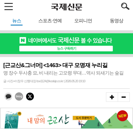
뉴스
스포츠·연예
오피니언
동영상
[근교산&그너머] <1463> 대구 모명재 누리길
명 장수 두사충 묘, 비 내리는 고모령 무대…역사 되새기는 숲길
글·사진=이창우 산행대장 lcw1124@kookje.co.kr | 2026.05.20 19:10