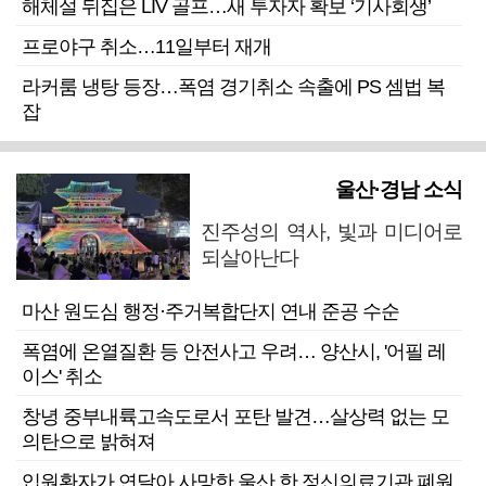
해체설 뒤집은 LIV 골프…새 투자자 확보 ‘기사회생’
프로야구 취소…11일부터 재개
라커룸 냉탕 등장…폭염 경기취소 속출에 PS 셈법 복
잡
울산·경남 소식
진주성의 역사, 빛과 미디어로
되살아난다
마산 원도심 행정·주거복합단지 연내 준공 수순
폭염에 온열질환 등 안전사고 우려… 양산시, '어필 레
이스' 취소
창녕 중부내륙고속도로서 포탄 발견…살상력 없는 모
의탄으로 밝혀져
입원환자가 연달아 사망한 울산 한 정신의료기관 폐원