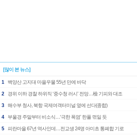
[많이 본 뉴스]
1
백양산 고지대 마을우물 55년 만에 바닥
2
경위 이하 경찰 하위직 ‘중수청 러시’ 전망…檢 기피와 대조
3
해수부 청사, 북항 국제여객터미널 옆에 선다(종합)
4
부울경 주말부터 비소식…‘극한 폭염’ 한풀 꺾일 듯
5
피란마을 67년 역사인데…전교생 24명 아미초 통폐합 기로