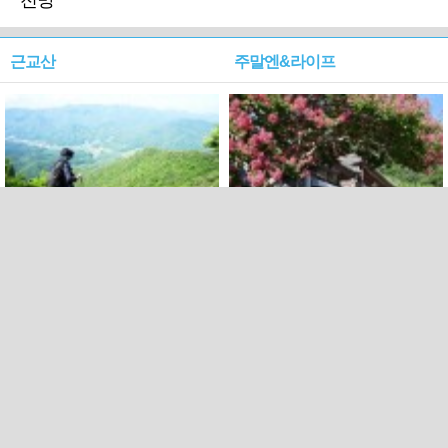
전망
근교산
주말엔&라이프
근교산&그너머…상주·문경
폭염보다 더 뜨거워라…100
청화산~시루봉
일을 붉게 불태울 ‘선비정신’
피었네
PC버전
엑스
페이스북
Copyright ⓒ 2015 All rights reserved by 국제신문