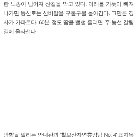
한 노송이 넘어져 산길을 막고 있다. 아래를 기듯이 빠져
나가면 등산로는 산비탈을 구불구불 돌아간다. 그만큼 경
사가 가파르다. 60분 정도 땀을 뻘뻘 흘리면 주 능선 갈림
길에 올라선다.
방향을 알리는 안내판과 ‘칠보산자연휴양림 No. 4’ 표지목