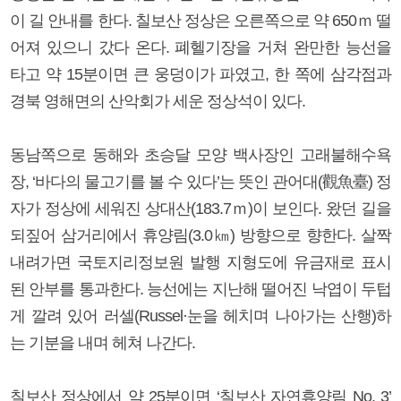
이 길 안내를 한다. 칠보산 정상은 오른쪽으로 약 650ｍ 떨
어져 있으니 갔다 온다. 폐헬기장을 거쳐 완만한 능선을
타고 약 15분이면 큰 웅덩이가 파였고, 한 쪽에 삼각점과
경북 영해면의 산악회가 세운 정상석이 있다.
동남쪽으로 동해와 초승달 모양 백사장인 고래불해수욕
장, ‘바다의 물고기를 볼 수 있다’는 뜻인 관어대(觀魚臺) 정
자가 정상에 세워진 상대산(183.7ｍ)이 보인다. 왔던 길을
되짚어 삼거리에서 휴양림(3.0㎞) 방향으로 향한다. 살짝
내려가면 국토지리정보원 발행 지형도에 유금재로 표시
된 안부를 통과한다. 능선에는 지난해 떨어진 낙엽이 두텁
게 깔려 있어 러셀(Russel·눈을 헤치며 나아가는 산행)하
는 기분을 내며 헤쳐 나간다.
칠보산 정상에서 약 25분이면 ‘칠보산 자연휴양림 No. 3’