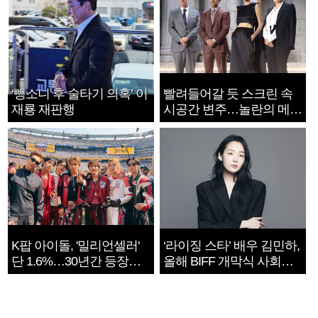
‘뺑소니 후 술타기 의혹’ 이
빨려들어갈 듯 스크린 속
재룡 재판행
시공간 변주…놀란의 메시
지는 ‘전쟁 속죄’
K팝 아이돌, '밀리언셀러'
‘라이징 스타’ 배우 김민하,
단 1.6%…30년간 등장
올해 BIFF 개막식 사회자
1182개팀 전수조사
확정