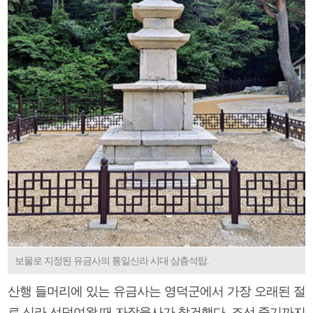
보물로 지정된 유금사의 통일신라 시대 삼층석탑.
산행 들머리에 있는 유금사는 영덕군에서 가장 오래된 절
로 신라 선덕여왕 때 자장율사가 창건했다. 조선 중기까지