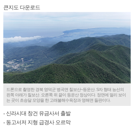
큰지도 다운로드
드론으로 촬영한 경북 영덕군 병곡면 칠보산~등운산. S자 형태 능선의
왼쪽 아래가 칠보산. 오른쪽 위 끝이 등운산 정상이다. 정면에 멀리 보이
는 곳이 초승달 모양을 한 고래불해수욕장과 영해면 들판이다.
- 신라시대 창건 유금사서 출발
- 동고서저 지형 급경사 오르막