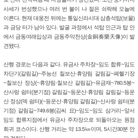
사세가 번성했으나 여러 번 불이 나 절은 쇠락해 오늘에
이른다. 현재 대웅전 뒤에는 통일신라시대 삼층석탑(보물)
과 금당 터가 남아 있다. 발굴 과정에서 석탑 인근과 탑 안
에서 금동여래입상과 금동주악천상(金銅奏樂天像)이 발
견됐다.
산행 경로는 다음과 같다. 유금사 주차장~임도 합류~임도
차단기(갈림길)~주능선 칠보산·휴양림 갈림길~폐헬기장
~칠보산 정상(~휴양림·칠보산 갈림길)~유금재~780.5봉~
산사랑 쉼터(분기점) 갈림길~등운산·휴양림 갈림길~등운
산 정상(덱 쉼터)(~등운산·휴양림 갈림길)~산사랑 쉼터(분
기점) 갈림길~749.6봉(김씨 묘)~임도~임도 삼거리~앞서
임도 합류지점에서 유금사 주차장으로 되돌아오는 원점
회귀 코스이다. 산행 거리는 약 13.5㎞이며, 5시간30분 안