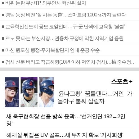
■ 비위 논란 부산TP, 외부인사 혁신위 설치
■ 경남 농정 비전 ‘잘 사는 농촌’…스마트팜 1000㏊까지 늘린다
■ 교육혁신선도지 공모 코앞인데…구·군 난색에 교육청 ‘쩔쩔’
■ 르노 못 타는 부산시장…관용차 규정에 막힌 지역기업 응원
■ 마산 원도심 행정·주거복합단지 연내 준공 수순
■ 검사 신분 버리고 직급하향(10년 이하 저연차 검사)…檢 중수청행 기피
스포츠 +
‘윤나고황’ 꿈틀댄다…거인 가
을야구 불씨 살릴까
새 축구협회장 선출 방식 윤곽…“선거인단 192→2만
명”
해체설 뒤집은 LIV 골프…새 투자자 확보 ‘기사회생’