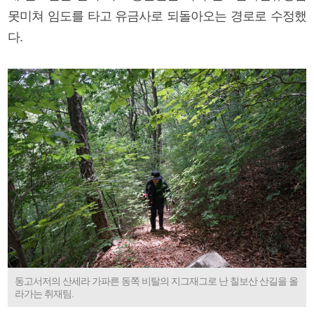
못미쳐 임도를 타고 유금사로 되돌아오는 경로로 수정했
다.
동고서저의 산세라 가파른 동쪽 비탈의 지그재그로 난 칠보산 산길을 올
라가는 취재팀.