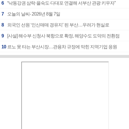
6
“낙동강권 삼락·을숙도·다대포 연결해 서부산 관광 키우자”
7
오늘의 날씨- 2026년 8월 7일
8
외국인 선원 ‘인신매매 경유지’ 된 부산…우려가 현실로
9
[사설] 해수부 신청사 북항으로 확정, 해양수도 도약의 전환점
10
르노 못 타는 부산시장…관용차 규정에 막힌 지역기업 응원