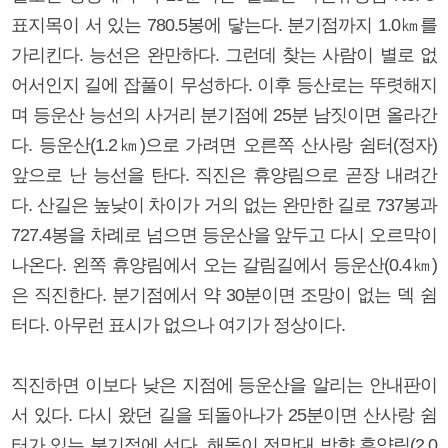
표지목이 서 있는 780.5봉에 닿는다. 분기점까지 1.0㎞를
가리킨다. 능선은 완만하다. 그런데 찾는 사람이 별로 없
어서인지 길에 잡풀이 무성하다. 이후 등산로는 뚜렷해지
며 등운산 능선의 사거리 분기점에 25분 남짓이면 올라간
다. 등운산(1.2㎞)으로 가려면 오른쪽 산사랑 쉼터(정자)
앞으로 난 능선을 탄다. 직진은 휴양림으로 곧장 내려간
다. 산길은 높낮이 차이가 거의 없는 완만한 길로 737봉과
727.4봉을 차례로 넘으면 등운산을 앞두고 다시 오르막이
나온다. 왼쪽 휴양림에서 오는 갈림길에서 등운산(0.4㎞)
은 직진한다. 분기점에서 약 30분이면 조망이 없는 덱 쉼
터다. 아무런 표시가 없으나 여기가 정상이다.
직진하면 이보다 낮은 지점에 등운산을 알리는 안내판이
서 있다. 다시 왔던 길을 되돌아나가 25분이면 산사랑 쉼
터가 있는 분기점에 선다. 해돋이 전망대 방향 휴양림(2.0