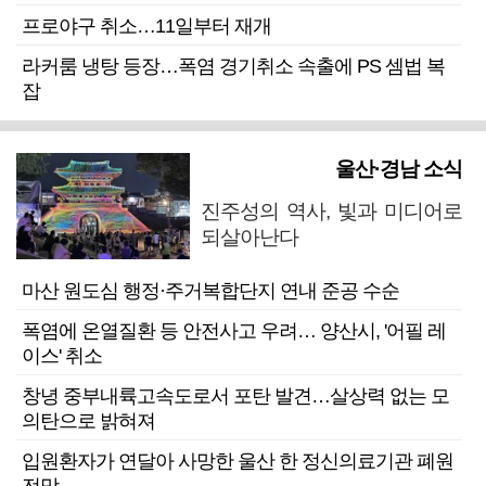
프로야구 취소…11일부터 재개
라커룸 냉탕 등장…폭염 경기취소 속출에 PS 셈법 복
잡
울산·경남 소식
진주성의 역사, 빛과 미디어로
되살아난다
마산 원도심 행정·주거복합단지 연내 준공 수순
폭염에 온열질환 등 안전사고 우려… 양산시, '어필 레
이스' 취소
창녕 중부내륙고속도로서 포탄 발견…살상력 없는 모
의탄으로 밝혀져
입원환자가 연달아 사망한 울산 한 정신의료기관 폐원