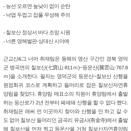
- 능선 오르면 높낮이 없이 순탄
- 낙엽 두껍고 잡풀 무성해 주의
- 칠보산 정상서 바다 조망 시원
- 너른 영해벌판·상대산 시야에
근교산&그 너머 취재팀은 동해의 명산 구간인 경북 영덕
군 병곡면의 칠보산(七寶山·811ｍ)~등운산(騰雲山·767.8
ｍ)을 소개한다. 필자는 영덕군의 등운산~칠보산 산행을
원점회귀 코스로 계획하고 들머리로 잡은 칠보산자연휴
양림을 찾았다. 휴양림 매표소의 직원이 휴양림에서 출발
하는 등산로가 2년 전부터 폐쇄돼 산행을 할 수 없다 했다.
취재팀은 애써 먼 이곳까지 찾아와 산행을 안 하고 갈 수
도 없어 칠보산 들머리인 금곡리 유금사(有金寺)에서 출발
해 칠보산을 먼저 찍고 등운산을 거쳐 칠보산자연휴양림