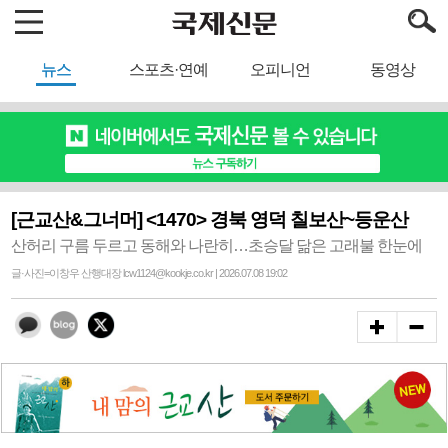
뉴스
스포츠·연예
오피니언
동영상
[근교산&그너머] <1470> 경북 영덕 칠보산~등운산
산허리 구름 두르고 동해와 나란히…초승달 닮은 고래불 한눈에
글·사진=이창우 산행대장 lcw1124@kookje.co.kr | 2026.07.08 19:02