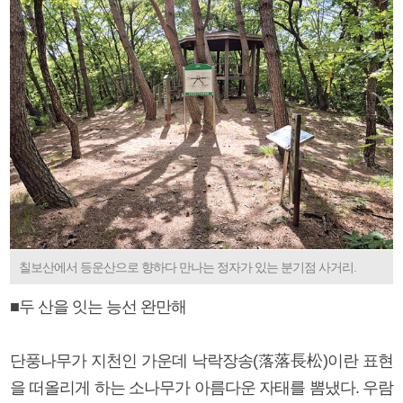
칠보산에서 등운산으로 향하다 만나는 정자가 있는 분기점 사거리.
■두 산을 잇는 능선 완만해
단풍나무가 지천인 가운데 낙락장송(落落長松)이란 표현
을 떠올리게 하는 소나무가 아름다운 자태를 뽐냈다. 우람