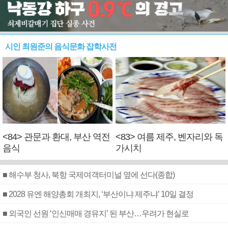
시인 최원준의 음식문화 잡학사전
<84> 관문과 환대, 부산 역전
<83> 여름 제주, 벤자리와 독
음식
가시치
■ 해수부 청사, 북항 국제여객터미널 옆에 선다(종합)
■ 2028 유엔 해양총회 개최지, ‘부산이냐 제주냐’ 10일 결정
■ 외국인 선원 ‘인신매매 경유지’ 된 부산…우려가 현실로