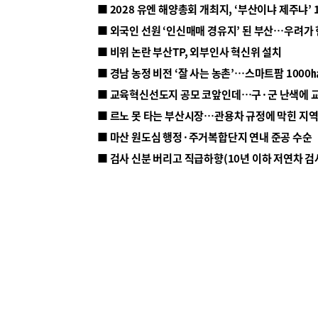
■ 2028 유엔 해양총회 개최지, ‘부산이냐 제주냐’ 
■ 외국인 선원 ‘인신매매 경유지’ 된 부산…우려가
■ 비위 논란 부산TP, 외부인사 혁신위 설치
■ 르노 못 타는 부산시장…관용차 규정에 막힌 지
■ 마산 원도심 행정·주거복합단지 연내 준공 수순