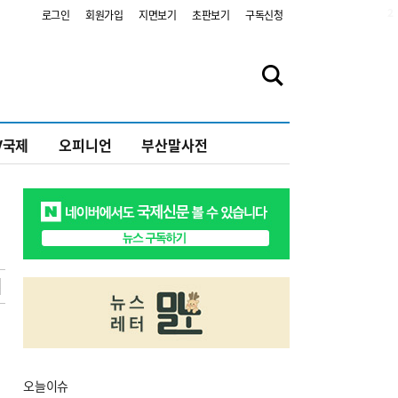
2
로그인
회원가입
지면보기
초판보기
구독신청
V국제
오피니언
부산말사전
오늘
이슈