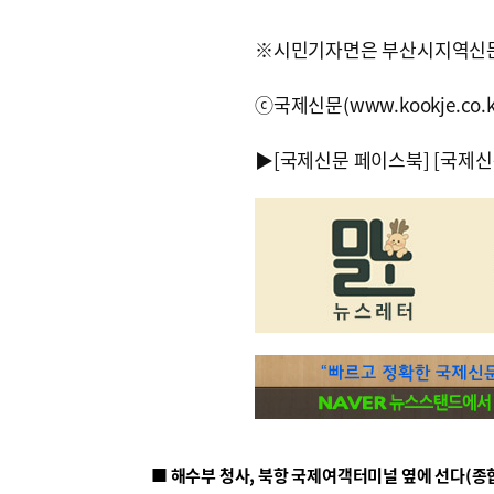
※시민기자면은 부산시지역신문
ⓒ국제신문(www.kookje.co.
▶
[국제신문 페이스북]
[국제신
■ 해수부 청사, 북항 국제여객터미널 옆에 선다(종