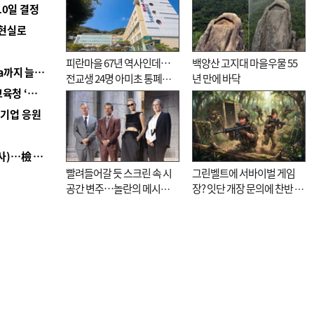
10일 결정
 현실로
피란마을 67년 역사인데…
백양산 고지대 마을우물 55
■ 경남 농정 비전 ‘잘 사는 농촌’…스마트팜 1000㏊까지 늘린다
전교생 24명 아미초 통폐합
년 만에 바닥
■ 교육혁신선도지 공모 코앞인데…구·군 난색에 교육청 ‘쩔쩔’
기로
역기업 응원
■ 검사 신분 버리고 직급하향(10년 이하 저연차 검사)…檢 중수청행 기피
빨려들어갈 듯 스크린 속 시
그린벨트에 서바이벌 게임
공간 변주…놀란의 메시지
장? 잇단 개장 문의에 찬반 논
는 ‘전쟁 속죄’
쟁