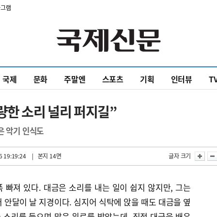
타그램
국제
문화
주말엔
스포츠
기획
인터뷰
T
량한 소리 널리 퍼지길”
은 악기 인식도
 19:19:24
| 본지 14면
글자 크기
푹 빠져 있다. 대금은 소리를 내는 일이 쉽지 않지만, 그는
 안달이 날 지경이다. 심지어 식탁에 앉을 때도 대금을 옆
금 소리를 들으며 많은 위로를 받았는데, 직접 대금을 배우