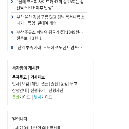
2
"올해 코스피 사이드카 43회 중 25회는 삼
전닉스 ETF 이후 발생"
3
부산 울산 경남 구름 많고 경남 북서내륙 소
나기…폭염·열대야 계속
4
부산 주유소 휘발유 평균가 ℓ당 1849원…
전주보다 3원 ↓
5
‘탄약 부족 사태’ 보도에 격노한 트럼프…
군사기밀 유출자 색출 지시
6
부산 앞바다에 기름 425ℓ 유출한 러시아 화
독자참여 게시판
물선 적발
독자투고
|
기사제보
7
[2026 부산청소년극지체험탐험대 현장르
인사
|
모임
|
개업
|
결혼
|
출산
|
동정
|
부고
포] 2회 : 하늘에서 만난 얼음의 나라
산행안내
|
산행후기
|
산행사진
8
입추 지났지만 푹푹 찐다…온열질환자 10
등산
가이드
|
낚시
가이드
년 만에 3배
9
[속보] ‘심판 성접대’ 논란 축구협회 공식 사
과…“현재는 부적절 행위 없어”
알립니다
10
서울 중랑구서 흉기 난동…60대 남성 2명
· 제 219회 한낮의 유U; 콘서트