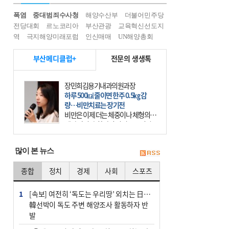
폭염
중대범죄수사청
해양수산부
더불어민주당
전당대회
르노코리아
부산관광
교육혁신선도지
역
극지해양미래포럼
인신매매
UN해양총회
부산메디클럽+
전문의 생생톡
장민희김용기내과의원과장
하루 500㎉ 줄이면 한주 0.5㎏ 감
량…비만치료는 장기전
비만은 이제 더는 체중이나 체형의 문
제가 아니다. 하나의 질병으로 인지
하고 치료와 관리를 해야 한다. 세계
보건기구(WHO)는 이미 1994년 비만
많이 본 뉴스
을 인류의 중요한
종합
정치
경제
사회
스포츠
1
[속보] 여전히 ‘독도는 우리땅’ 외치는 日…
韓선박이 독도 주변 해양조사 활동하자 반
발