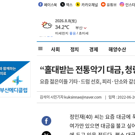
페이스북
엑스
카카오채널
유튜브
인스
사회
정치
경제
해양수산
“홀대받는 전통악기 대금, 청
요즘 젊은이들 기타·드럼 선호, 피리·단소와 같
김석이 시민기자
kuksinnae@naver.com
| 입력 : 2022-06-26
정민재(40) 씨는 요즘 대금에 
여가만 있으면 대금을 불고 싶어
에 두고 있을 정도다. 평소 대