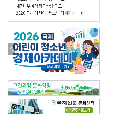
사망
· 제7회 부마항쟁문학상 공모
· 2026 국제 어린이·청소년 경제아카데미