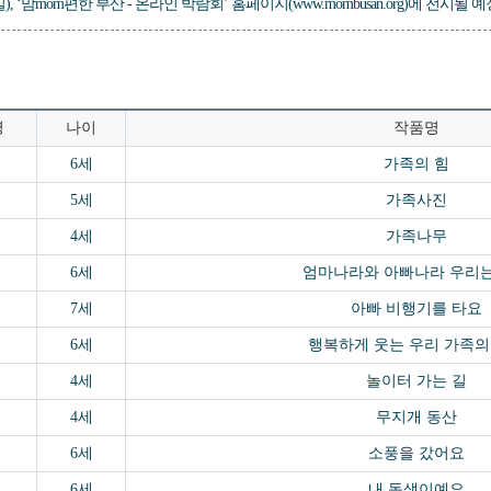
),
‘맘mom편한 부산 - 온라인 박람회’ 홈페이지(www.mombusan.org)
에 전시될 예
명
나이
작품명
6세
가족의 힘
5세
가족사진
4세
가족나무
6세
엄마나라와 아빠나라 우리는
7세
아빠 비행기를 타요
6세
행복하게 웃는 우리 가족의
4세
놀이터 가는 길
4세
무지개 동산
6세
소풍을 갔어요
6세
내 동생이예요