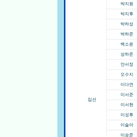
박지원
박지후
박하성
박하준
백소윤
성하준
안서정
오수지
이다연
이서준
입선
이서현
이성후
이슬아
이승준