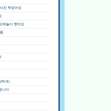
사진 찍었어요
요
 모래놀이 했어요
소풍
다
장찌개)
합니다