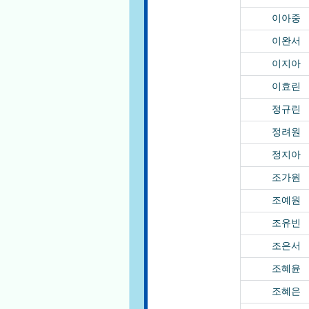
이아중
이완서
이지아
이효린
정규린
정려원
정지아
조가원
조예원
조유빈
조은서
조혜윤
조혜은