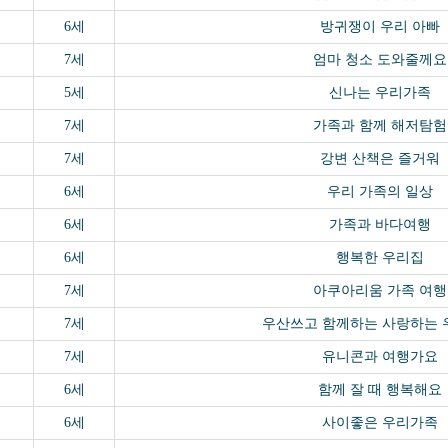
6세
방귀쟁이 우리 아빠
7세
엄마 청소 도와줄께요
5세
신나는 우리가족
7세
가족과 함께 해저탐험
7세
강변 산책은 즐거워
6세
우리 가족의 일상
6세
가족과 바다여행
6세
행복한 우리집
7세
아쿠아리움 가족 여행
7세
우산쓰고 함께하는 사랑하는 
7세
유니콘과 여행가요
6세
함께 잘 때 행복해요
6세
사이좋은 우리가족