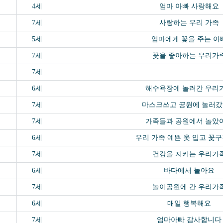
4세
엄마 아빠 사랑해요
7세
사랑하는 우리 가족
5세
엄마에게 꽃을 주는 아
7세
꽃을 좋아하는 우리가
7세
6세
해수욕장에 놀러간 우리
7세
마스크쓰고 공원에 놀러
7세
가족들과 공원에서 놀았
6세
우리 가족 예쁜 옷 입고 꽃
7세
건강을 지키는 우리가
6세
바다에서 놀아요
7세
놀이공원에 간 우리가
6세
매일 행복해요
7세
엄마아빠 감사합니다