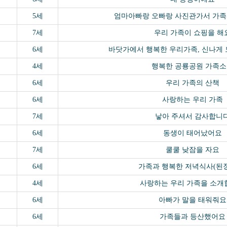
5세
엄마아빠랑 오빠랑 사진관가서 가족
7세
우리 가족이 쇼핑을 해
6세
바닷가에서 행복한 우리가족, 신나게
4세
행복한 공룡공원 가족
6세
우리 가족의 산책
6세
사랑하는 우리 가족
7세
낳아 주셔서 감사합니
6세
동생이 태어났어요
7세
쿨쿨 낮잠을 자요
6세
가족과 행복한 저녁식사(된
4세
사랑하는 우리 가족을 소개
6세
아빠가 말을 태워줘요
6세
가족들과 등산했어요