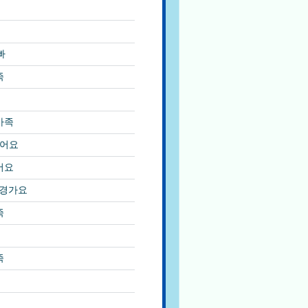
빠
족
가족
갔어요
어요
구경가요
족
족