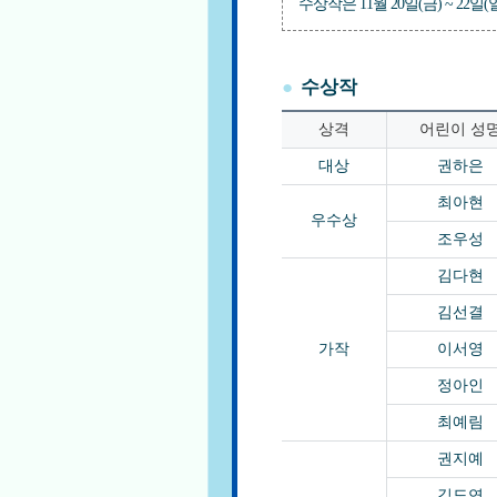
수상작은 11월 20일(금) ~ 22일(일
수상작
상격
어린이 성
대상
권하은
최아현
우수상
조우성
김다현
김선결
가작
이서영
정아인
최예림
권지예
김도연