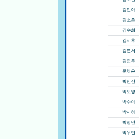
김민아
김소은
김수희
김시후
김연서
김연우
문채은
박민선
박보영
박수아
박시하
박영민
박우민