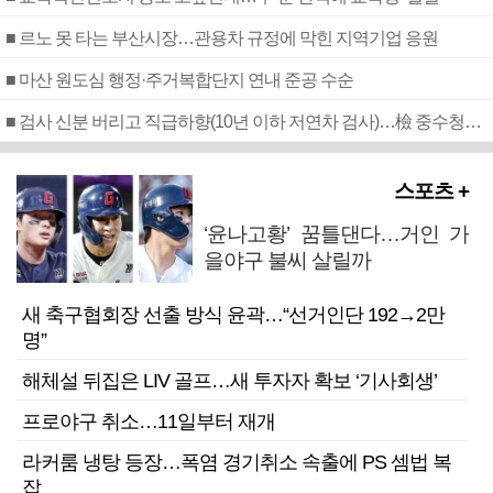
■ 르노 못 타는 부산시장…관용차 규정에 막힌 지역기업 응원
■ 마산 원도심 행정·주거복합단지 연내 준공 수순
■ 검사 신분 버리고 직급하향(10년 이하 저연차 검사)…檢 중수청행 기피
스포츠 +
‘윤나고황’ 꿈틀댄다…거인 가
을야구 불씨 살릴까
새 축구협회장 선출 방식 윤곽…“선거인단 192→2만
명”
해체설 뒤집은 LIV 골프…새 투자자 확보 ‘기사회생’
프로야구 취소…11일부터 재개
라커룸 냉탕 등장…폭염 경기취소 속출에 PS 셈법 복
잡