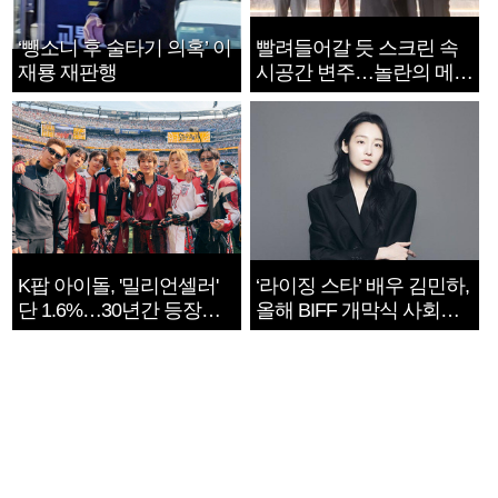
‘뺑소니 후 술타기 의혹’ 이
빨려들어갈 듯 스크린 속
재룡 재판행
시공간 변주…놀란의 메시
지는 ‘전쟁 속죄’
K팝 아이돌, '밀리언셀러'
‘라이징 스타’ 배우 김민하,
단 1.6%…30년간 등장
올해 BIFF 개막식 사회자
1182개팀 전수조사
확정