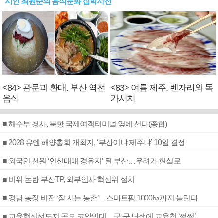
시인 최원준의 음식문화 잡학사전
<84> 관문과 환대, 부산 역전
<83> 여름 제주, 벤자리와 독
음식
가시치
■ 해수부 청사, 북항 국제여객터미널 옆에 선다(종합)
■ 2028 유엔 해양총회 개최지, ‘부산이냐 제주냐’ 10일 결정
■ 외국인 선원 ‘인신매매 경유지’ 된 부산…우려가 현실로
■ 비위 논란 부산TP, 외부인사 혁신위 설치
■ 경남 농정 비전 ‘잘 사는 농촌’…스마트팜 1000㏊까지 늘린다
■ 교육혁신선도지 공모 코앞인데…구·군 난색에 교육청 ‘쩔쩔’