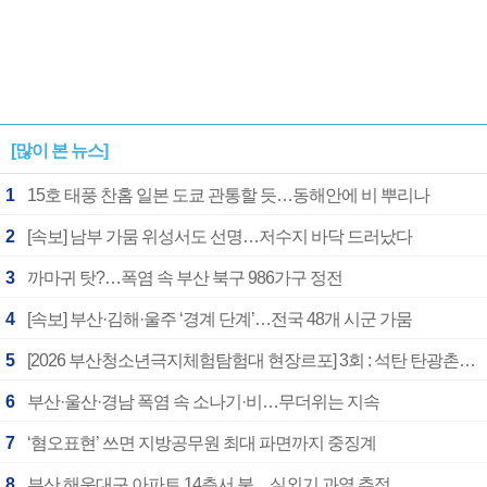
[많이 본 뉴스]
1
15호 태풍 찬홈 일본 도쿄 관통할 듯…동해안에 비 뿌리나
2
[속보] 남부 가뭄 위성서도 선명…저수지 바닥 드러났다
3
까마귀 탓?…폭염 속 부산 북구 986가구 정전
4
[속보] 부산·김해·울주 ‘경계 단계’…전국 48개 시군 가뭄
5
[2026 부산청소년극지체험탐험대 현장르포] 3회 : 석탄 탄광촌에서 북극 연구의 중심지로
6
부산·울산·경남 폭염 속 소나기·비…무더위는 지속
7
‘혐오표현’ 쓰면 지방공무원 최대 파면까지 중징계
8
부산 해운대구 아파트 14층서 불…실외기 과열 추정