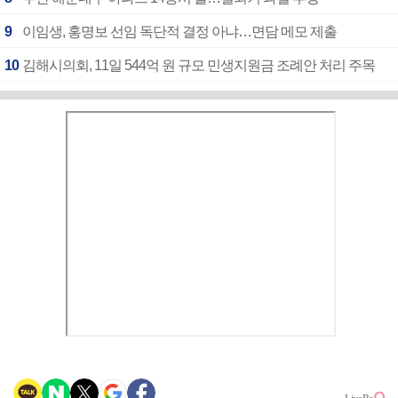
9
이임생, 홍명보 선임 독단적 결정 아냐…면담 메모 제출
10
김해시의회, 11일 544억 원 규모 민생지원금 조례안 처리 주목