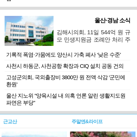
울산·경남 소식
김해시의회, 11일 544억 원 규
모 민생지원금 조례안 처리 주
목
기록적 폭염·가뭄에도 양산시 가축 폐사 ‘낮은 수준’
사천시 하동군, 사천공항 확장과 CIQ 설치 공동 건의
고성군의회, 국외출장비 3800만 원 전액 삭감 '군민에
환원'
울산 지노위 "양육시설 내 의혹 언론 알린 생활지도원
파면은 부당"
근교산
주말엔&라이프